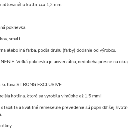
maltovaného kotla: cca 1,2 mm.
ná pokrievka.
 kov, smalt.
erna alebo iná farba, podľa druhu (farby) dodanie od výrobcu.
IE: Veľká pokrievka je univerzálna, nedolieha presne na okraj 
á kotlina STRONG EXCLUSIVE
nejšia kotlina, ktorá sa vyrobila v hrúbke až 1,5 mm!!
 stabilita a kvalitné remeselné prevedenie sú popri dlhšej životn
.
tliny: