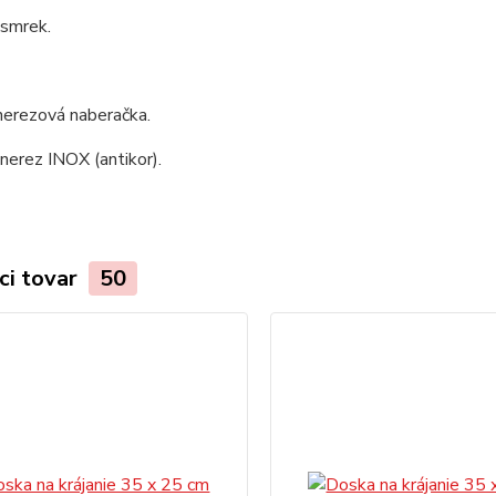
 smrek.
nerezová naberačka.
 nerez INOX (antikor).
ci tovar
50