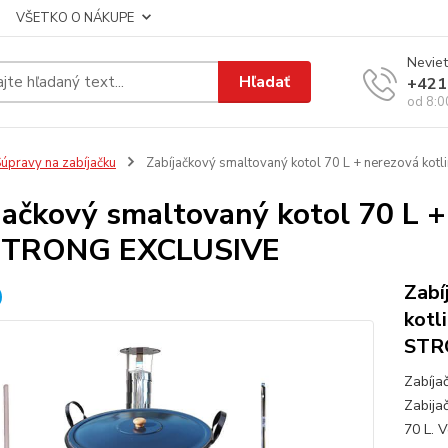
VŠETKO O NÁKUPE
Neviet
Hľadať
+421
od 8:0
úpravy na zabíjačku
Zabíjačkový smaltovaný kotol 70 L + nerezová k
jačkový smaltovaný kotol 70 L +
STRONG EXCLUSIVE
Zabí
kotl
STRO
Zabíja
Zabija
70 L. V