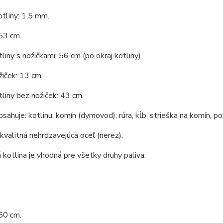
tliny: 1,5 mm.
53 cm.
liny s nožičkami: 56 cm (po okraj kotliny).
iček: 13 cm.
liny bez nožiček: 43 cm.
bsahuje: kotlinu, komín (dymovod): rúra, kĺb, strieška na komín, po
 kvalitná nehrdzavejúca oceľ (nerez).
kotlina je vhodná pre všetky druhy paliva.
50 cm.