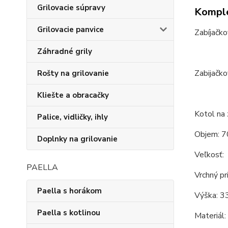
Grilovacie súpravy
Komple
Grilovacie panvice
Zabíjačko
Záhradné grily
Zabijačko
Rošty na grilovanie
Kliešte a obracačky
Kotol na 
Palice, vidličky, ihly
Objem: 7
Doplnky na grilovanie
Veľkosť:
PAELLA
Vrchný pr
Paella s horákom
Výška: 3
Paella s kotlinou
Materiál: