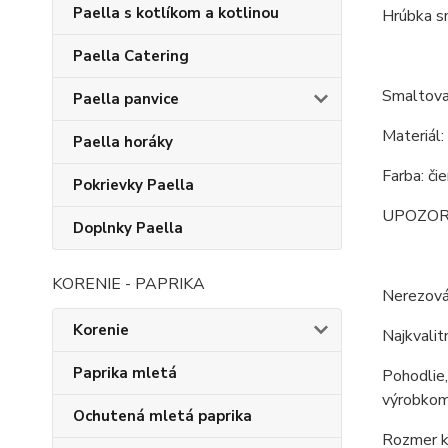
Paella s kotlíkom a kotlinou
Hrúbka s
Paella Catering
Smaltova
Paella panvice
Materiál:
Paella horáky
Farba: či
Pokrievky Paella
UPOZORNEN
Doplnky Paella
KORENIE - PAPRIKA
Nerezov
Korenie
Najkvalit
Paprika mletá
Pohodlie,
výrobkom
Ochutená mletá paprika
Rozmer ko