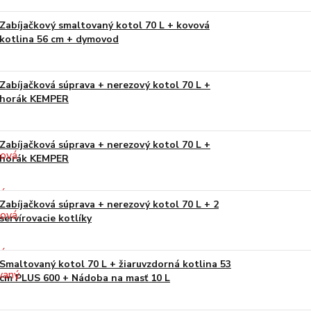
Zabíjačkový smaltovaný kotol 70 L + kovová
kotlina 56 cm + dymovod
Zabíjačková súprava + nerezový kotol 70 L +
horák KEMPER
Zabíjačková súprava + nerezový kotol 70 L +
horák KEMPER
Zabíjačková súprava + nerezový kotol 70 L + 2
servírovacie kotlíky
Smaltovaný kotol 70 L + žiaruvzdorná kotlina 53
cm PLUS 600 + Nádoba na masť 10 L