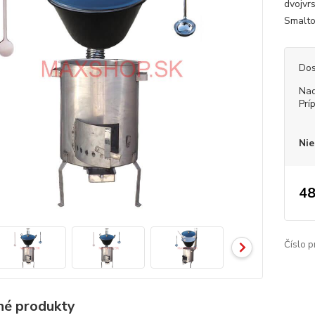
dvojvr
Smaltov
Dos
Nad
Prí
Nie
48
Číslo p
é produkty