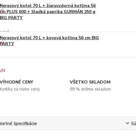
Nerezový kotol 70 L + žiaruvzdorná kotlina 56
cm PLUS 600 + Sladká paprika GURMÁN 250 g
BIG PARTY
Nerezový kotol 70 L + kovová kotlina 56 cm BIG
PARTY
VÝHODNÉ CENY
VŠETKO SKLADOM
Kotlíky za nízke ceny
99 % držíme skladom
etné špecifikácie
Sú