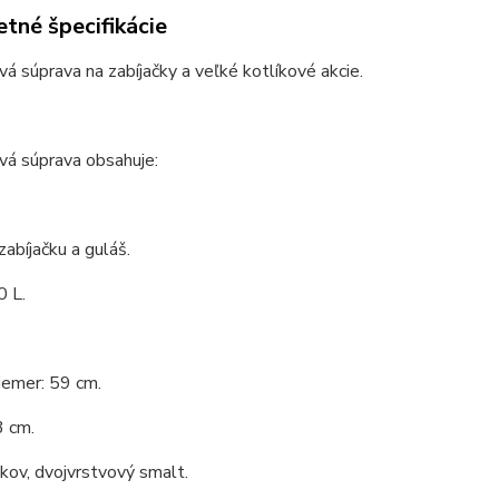
tné špecifikácie
vá súprava na zabíjačky a veľké kotlíkové akcie.
vá súprava obsahuje:
zabíjačku a guláš.
0 L.
iemer: 59 cm.
3 cm.
 kov, dvojvrstvový smalt.