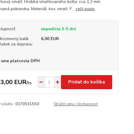
stvový smalt. Hrúbka smaltovaného kotla: cca 1,2 mm.
aná pokrievka. Materiál: kov, smalt. F...
celý popis
tupnosť
expedícia 3-5 dní
rozmerný balík
6,00 EUR
platok za dopravu
 sme platcovia DPH
3,00 EUR
Pridať do košíka
/
ks
roduktu:
0370531550
Strážiť cenu / dostupnosť