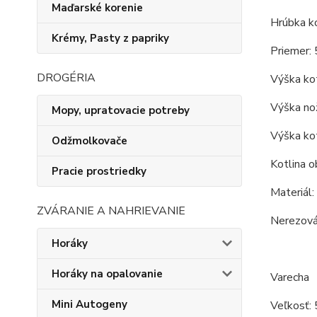
Maďarské korenie
Hrúbka ko
Krémy, Pasty z papriky
Priemer: 
DROGÉRIA
Výška kot
Výška nož
Mopy, upratovacie potreby
Výška kot
Odžmolkovače
Kotlina o
Pracie prostriedky
Materiál:
ZVÁRANIE A NAHRIEVANIE
Nerezová 
Horáky
Horáky na opalovanie
Varecha
Mini Autogeny
Veľkosť: 