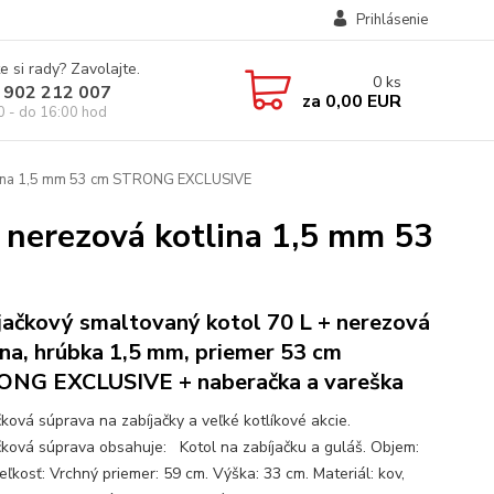
Prihlásenie
e si rady? Zavolajte.
0
ks
 902 212 007
za
0,00 EUR
0 - do 16:00 hod
otlina 1,5 mm 53 cm STRONG EXCLUSIVE
 nerezová kotlina 1,5 mm 53
jačkový smaltovaný kotol 70 L + nerezová
ina, hrúbka 1,5 mm, priemer 53 cm
NG EXCLUSIVE + naberačka a vareška
čková súprava na zabíjačky a veľké kotlíkové akcie.
čková súprava obsahuje: Kotol na zabíjačku a guláš. Objem:
eľkosť: Vrchný priemer: 59 cm. Výška: 33 cm. Materiál: kov,