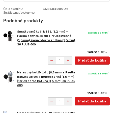
Číslo produktu:
132383615600OH
Strážiť cenu / dostupnosť
Podobné produkty
Smaltovaný kotlík 13 L (1,2 mm) +
expedícia 3-5 dní
Paella panvica 38 cm + hrubostenná
(1,5 mm) žiaruvzdorná kotlina (1,5 mm)
36 PLUS 600
168,00 EUR
/
ks
Pridať do košíka
Nerezový kotlík 14 L (0,8 mm) + Paella
expedícia 3-5 dní
panvica 38 cm + hrubostenná (1,5 mm)
žiaruvzdorná kotlina (1,5 mm) 36 PLUS
600
158,00 EUR
/
ks
Pridať do košíka