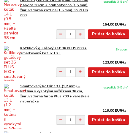
Nerezový kotlík 14 L (0,8 mm) + Paella
expedícia 3-5 dní
panvica 38 cm + hrubostenná (1,5 mm)
žiaruvzdorná kotlina (1,5 mm) 36 PLUS
600
154,00 EUR
/
ks
Pridať do košíka
Kotlíkový gulášový set 36 PLUS 600 +
Skladom
smaltovaný kotlík 13 L
123,00 EUR
/
ks
Pridať do košíka
Smaltovaný kotlík 13 L (1,2 mm) +
expedícia 3-5 dní
kotlina s vysokými nožičkami 36 cm,
žiaruvzdorná farba Plus 700 + vareška a
naberačka
119,00 EUR
/
ks
Pridať do košíka