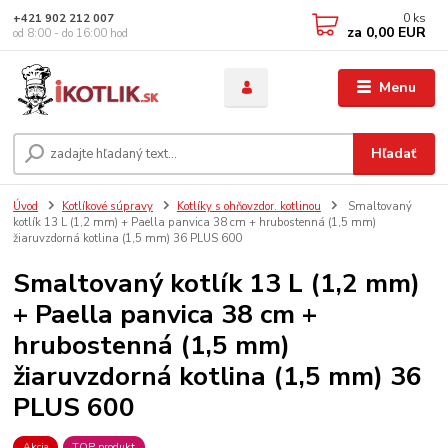
0
ks
+421 902 212 007
za
0,00 EUR
od 8:00 - do 16:00 hod
Menu
Hľadať
Úvod
Kotlíkové súpravy
Kotlíky s ohňovzdor. kotlinou
Smaltovaný
kotlík 13 L (1,2 mm) + Paella panvica 38 cm + hrubostenná (1,5 mm)
žiaruvzdorná kotlina (1,5 mm) 36 PLUS 600
Smaltovaný kotlík 13 L (1,2 mm)
+ Paella panvica 38 cm +
hrubostenná (1,5 mm)
žiaruvzdorná kotlina (1,5 mm) 36
PLUS 600
Akcia
TOP produkt