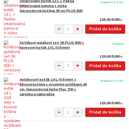
Smaltovaný kotlík 13 L + Paella
expedícia 3-5 dní
smaltovaná panvica + nízka
žiaruvzdorná kotlina 36 cm PLUS 600
125,00 EUR
/
ks
Pridať do košíka
Kotlíkový gulášový set 36 PLUS 600 +
Skladom
nerezový kotlík 14 L (0,8 mm)
120,00 EUR
/
ks
Pridať do košíka
Antikorový kotlík 14 L (0,8 mm) +
expedícia 3-5 dní
kovová kotlina s vysokými nožičkami 36
cm, žiaruvzdorná farba Plus 700 +
vareška a naberačka
125,00 EUR
/
ks
Pridať do košíka