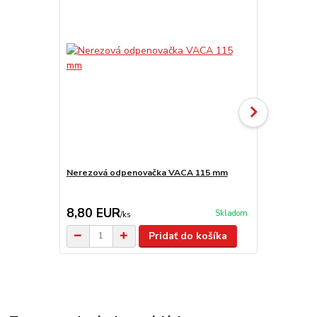
Nerezová odpenovačka VACA 115 mm
Smaltovaná
8,80 EUR
6,50 EU
Skladom
/
ks
Pridať do košíka