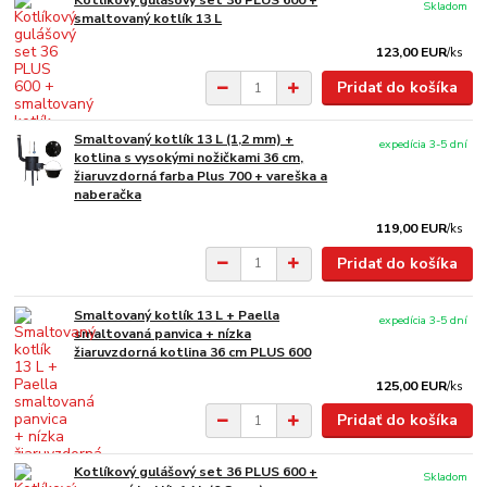
Kotlíkový gulášový set 36 PLUS 600 +
Skladom
smaltovaný kotlík 13 L
123,00 EUR
/
ks
Pridať do košíka
Smaltovaný kotlík 13 L (1,2 mm) +
expedícia 3-5 dní
kotlina s vysokými nožičkami 36 cm,
žiaruvzdorná farba Plus 700 + vareška a
naberačka
119,00 EUR
/
ks
Pridať do košíka
Smaltovaný kotlík 13 L + Paella
expedícia 3-5 dní
smaltovaná panvica + nízka
žiaruvzdorná kotlina 36 cm PLUS 600
125,00 EUR
/
ks
Pridať do košíka
Kotlíkový gulášový set 36 PLUS 600 +
Skladom