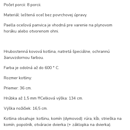
Počet porcii: 8 porcii.
Materiál: leštená oceľ bez povrchovej úpravy.
Paella oceľová panvica je vhodná pre varenie na plynovom
horáku alebo otvorenom ohni.
Hrubostenná kovová kotlina, natretá špeciálne, ochrannú
žiaruvzdornou farbou.
Farba je odolná až do 600 ° C.
Rozmer kotliny:
Priemer: 36 cm.
Hrúbka až 1,5 mm !!!Celková výška: 134 cm.
Výška nožičiek: 16,5 cm.
Kotlina obsahuje: kotlinu, komín (dymovod): rúra, kĺb, strieška na
komín, popolník, otváracie dvierka (+ záklopka na dvierka).