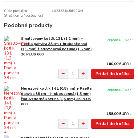
Číslo produktu:
142383615600OH
Strážiť cenu / dostupnosť
Podobné produkty
Smaltovaný kotlík 13 L (1,2 mm) +
expedícia 3-5 dní
Paella panvica 38 cm + hrubostenná
(1,5 mm) žiaruvzdorná kotlina (1,5 mm)
36 PLUS 600
160,00 EUR
/
ks
Pridať do košíka
Nerezový kotlík 14 L (0,8 mm) + Paella
expedícia 3-5 dní
panvica 38 cm + hrubostenná (1,5 mm)
žiaruvzdorná kotlina (1,5 mm) 36 PLUS
600
158,00 EUR
/
ks
Pridať do košíka