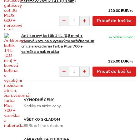
nerezový kotlík 14 L (0,8 mm)
120,00 EUR
/
ks
Pridať do košíka
Antikorový kotlík 14 L (0,8 mm) +
expedícia 3-5 dní
kovová kotlina s vysokými nožičkami 36
cm, žiaruvzdorná farba Plus 700 +
vareška a naberačka
125,00 EUR
/
ks
Pridať do košíka
VÝHODNÉ CENY
Kotlíky za nízke ceny
VŠETKO SKLADOM
99 % držíme skladom
ZÁKAZNÍCKA PODPORA