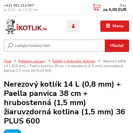
0
ks
+421 902 212 007
za
0,00 EUR
od 8:00 - do 16:00 hod
Menu
Hľadať
Úvod
Kotlíkové súpravy
Kotlíky s ohňovzdor. kotlinou
Nerezový kotlík
14 L (0,8 mm) + Paella panvica 38 cm + hrubostenná (1,5 mm) žiaruvzdorná
kotlina (1,5 mm) 36 PLUS 600
Nerezový kotlík 14 L (0,8 mm) +
Paella panvica 38 cm +
hrubostenná (1,5 mm)
žiaruvzdorná kotlina (1,5 mm) 36
PLUS 600
Novinka