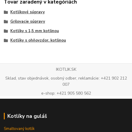
Tovar zaradený v kategóriách
Kotlíkové súpravy
Grilovacie súpravy
Kotlíky s 1,5 mm kotlinou
Kotlíky s ohňovzdor. kotlinou
IKOTLIK.SK
Sklad, stav objednávok, osobný odber, reklamácie: +421 902 212
007
e-shop: +421 905 580 562
Kotlíky na guláš
Smaltovaný kotlík