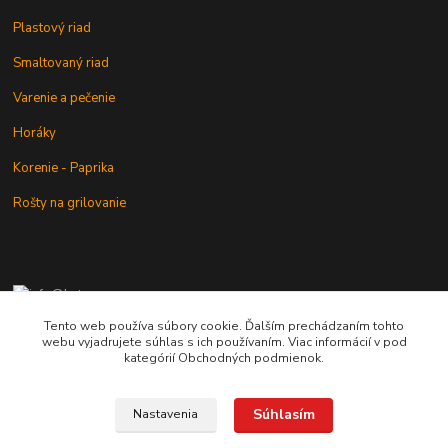
Plastový riad
Smaltovaný riad
Varenie a pečenie
Horáky
Korenie - Paprika
Rošty na grilovanie
+421 902 212 007
od 8:00 - do 16:00 hod
Tento web používa súbory cookie. Ďalším prechádzaním tohto
webu vyjadrujete súhlas s ich používaním. Viac informácií v pod
info@kotlik.sk
kategórií Obchodných podmienok.
Súhlasím
Nastavenia