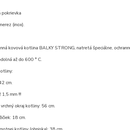
 pokrievka
nerez (inox).
nná kovová kotlina BALKY STRONG, natretá špeciálne, ochrannú 
odolná až do 600 ° C.
tliny:
42 cm.
 1,5 mm !!!
vrchný okraj kotliny: 56 cm.
ičiek: 18 cm.
otnej kotliny (ohniska): 38 cm.