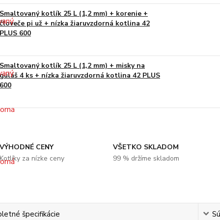
Smaltovaný kotlík 25 L (1,2 mm) + korenie +
človeče pi už + nízka žiaruvzdorná kotlina 42
PLUS 600
Smaltovaný kotlík 25 L (1,2 mm) + misky na
guláš 4 ks + nízka žiaruvzdorná kotlina 42 PLUS
600
VÝHODNÉ CENY
VŠETKO SKLADOM
Kotlíky za nízke ceny
99 % držíme skladom
etné špecifikácie
Sú