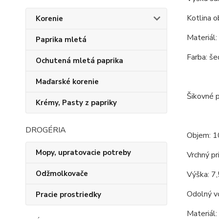
Kotlina o
Korenie
Materiál:
Paprika mletá
Farba: šed
Ochutená mletá paprika
Maďarské korenie
Šikovné p
Krémy, Pasty z papriky
DROGÉRIA
Objem: 1
Mopy, upratovacie potreby
Vrchný pr
Odžmolkovače
Výška: 7,
Odolný vo
Pracie prostriedky
Materiál: