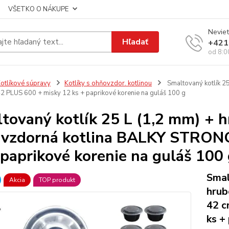
VŠETKO O NÁKUPE
Neviet
Hľadať
+421
od 8:0
otlíkové súpravy
Kotlíky s ohňovzdor. kotlinou
Smaltovaný kotlík 25
PLUS 600 + misky 12 ks + paprikové korenie na guláš 100 g
tovaný kotlík 25 L (1,2 mm) + 
uvzdorná kotlina BALKY STRON
 paprikové korenie na guláš 100
Smal
Akcia
TOP produkt
hrub
42 
ks +