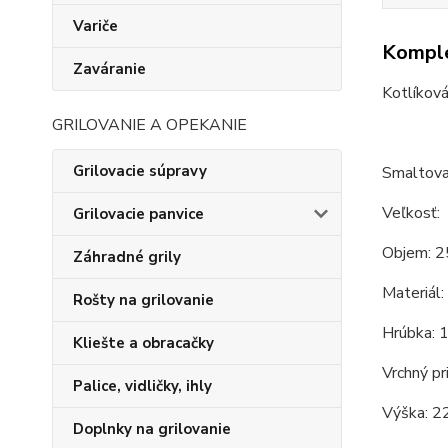
Variče
Komple
Zaváranie
Kotlíková
GRILOVANIE A OPEKANIE
Grilovacie súpravy
Smaltovan
Veľkosť:
Grilovacie panvice
Objem: 2
Záhradné grily
Materiál:
Rošty na grilovanie
Hrúbka: 
Kliešte a obracačky
Vrchný pr
Palice, vidličky, ihly
Výška: 2
Doplnky na grilovanie