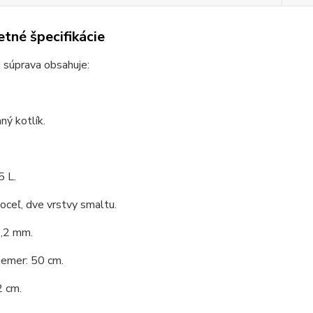
tné špecifikácie
 súprava obsahuje:
ý kotlík.
5 L.
 oceľ, dve vrstvy smaltu.
1,2 mm.
iemer: 50 cm.
2 cm.