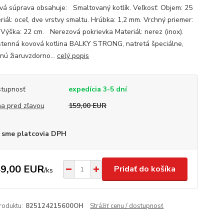
ová súprava obsahuje: Smaltovaný kotlík. Veľkosť: Objem: 25
riál: oceľ, dve vrstvy smaltu. Hrúbka: 1,2 mm. Vrchný priemer:
 Výška: 22 cm. Nerezová pokrievka Materiál: nerez (inox).
tenná kovová kotlina BALKY STRONG, natretá špeciálne,
nú žiaruvzdorno...
celý popis
tupnosť
expedícia 3-5 dní
a pred zľavou
159,00 EUR
 sme platcovia DPH
9,00 EUR
Pridať do košíka
/
ks
roduktu:
825124215600OH
Strážiť cenu / dostupnosť