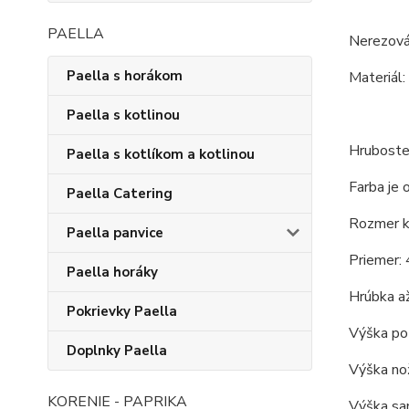
PAELLA
Nerezová
Paella s horákom
Materiál: 
Paella s kotlinou
Hruboste
Paella s kotlíkom a kotlinou
Farba je 
Paella Catering
Rozmer ko
Paella panvice
Priemer: 
Paella horáky
Hrúbka až
Pokrievky Paella
Výška po 
Doplnky Paella
Výška nož
KORENIE - PAPRIKA
Výška sam