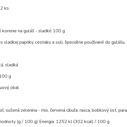
2 ks.
 korenie na guláš - sladké 100 g
s sladkej papriky, cesnaku a soli, špeciálne používané do gulášu.
á, sladká
 100 g
kuový obal
soľ, sušená zelenina - mix, červená cibuľa, rasca, bobkový list, par
hodnoty (g / 100 g) Energia: 1252 kJ (302 kcal) / 100 g