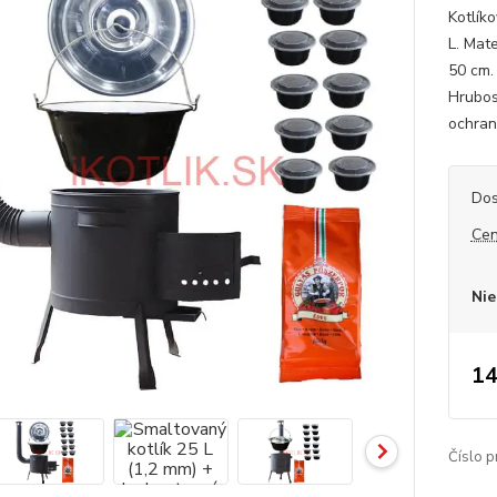
Kotlík
L. Mate
50 cm.
Hrubos
ochran
Dos
Cen
Nie
14
Číslo p