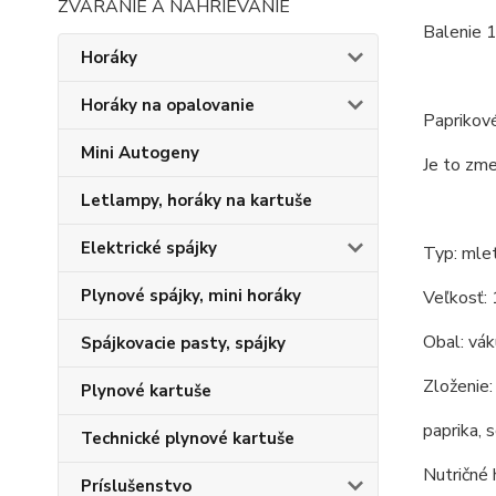
ZVÁRANIE A NAHRIEVANIE
Balenie 1
Horáky
Horáky na opalovanie
Paprikové
Mini Autogeny
Je to zme
Letlampy, horáky na kartuše
Elektrické spájky
Typ: mlet
Plynové spájky, mini horáky
Veľkosť:
Obal: vá
Spájkovacie pasty, spájky
Zloženie:
Plynové kartuše
paprika, 
Technické plynové kartuše
Nutričné 
Príslušenstvo