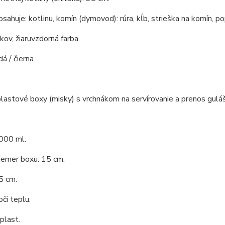
bsahuje: kotlinu, komín (dymovod): rúra, kĺb, strieška na komín, po
 kov, žiaruvzdorná farba.
á / čierna.
lastové boxy (misky) s vrchnákom na servírovanie a prenos guláš
000 ml.
iemer boxu: 15 cm.
5 cm.
či teplu.
 plast.