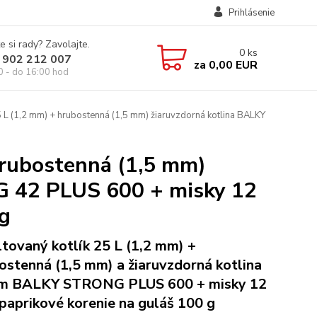
Prihlásenie
e si rady? Zavolajte.
0
ks
 902 212 007
za
0,00 EUR
0 - do 16:00 hod
 L (1,2 mm) + hrubostenná (1,5 mm) žiaruvzdorná kotlina BALKY
hrubostenná (1,5 mm)
G 42 PLUS 600 + misky 12
 g
tovaný kotlík 25 L (1,2 mm) +
ostenná (1,5 mm) a žiaruvzdorná kotlina
cm BALKY STRONG PLUS 600 + misky 12
 paprikové korenie na guláš 100 g