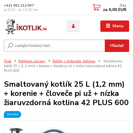
0
ks
+421 902 212 007
za
0,00 EUR
od 8:00 - do 16:00 hod
Menu
Hľadať
Úvod
Kotlíkové súpravy
Kotlíky s ohňovzdor. kotlinou
Smaltovaný
kotlík 25 L (1,2 mm) + korenie + človeče pi už + nízka žiaruvzdorná kotlina 42
PLUS 600
Smaltovaný kotlík 25 L (1,2 mm)
+ korenie + človeče pi už + nízka
žiaruvzdorná kotlina 42 PLUS 600
Novinka