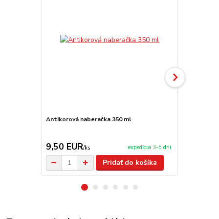
Antikorová naberačka 350 ml
Horák 7 kW 
príslušenst
9,50 EUR
65,00 E
expedícia 3-5 dní
/
ks
Pridať do košíka