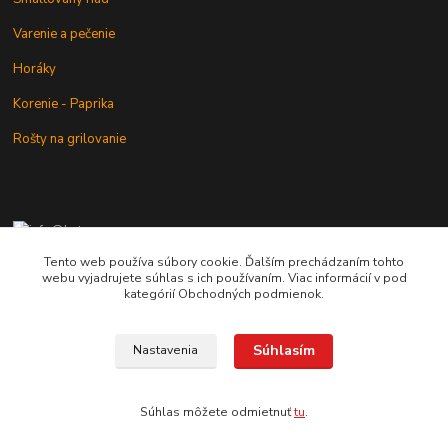
Varenie a pečenie
Horáky
Korenie - Paprika
Rošty na grilovanie
+421 902 212 007
od 8:00 - do 16:00 hod
Tento web používa súbory cookie. Ďalším prechádzaním tohto
webu vyjadrujete súhlas s ich používaním. Viac informácií v pod
info@kotlik.sk
kategórií Obchodných podmienok.
Súhlasím
Nastavenia
Copyright © 2017-2027 MACSHOP.SK, všetky práva vyhradené..
Súhlas môžete odmietnuť
tu
.
Vytvorené na
Eshop-rychlo.sk