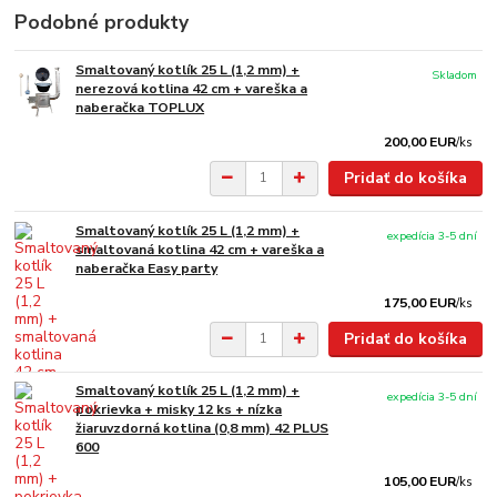
Podobné produkty
Smaltovaný kotlík 25 L (1,2 mm) +
Skladom
nerezová kotlina 42 cm + vareška a
naberačka TOPLUX
200,00 EUR
/
ks
Pridať do košíka
Smaltovaný kotlík 25 L (1,2 mm) +
expedícia 3-5 dní
smaltovaná kotlina 42 cm + vareška a
naberačka Easy party
175,00 EUR
/
ks
Pridať do košíka
Smaltovaný kotlík 25 L (1,2 mm) +
expedícia 3-5 dní
pokrievka + misky 12 ks + nízka
žiaruvzdorná kotlina (0,8 mm) 42 PLUS
600
105,00 EUR
/
ks