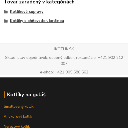
Tovar zaradený v kategóriách
Kotlíkové súpravy
Kotlíky s ohňovzdor. kotlinou
IKOTLIK.SK
Sklad, stav objednávok, osobný odber, reklamácie: +421 902 212
007
e-shop: +421 905 580 562
Kotlíky na guláš
Smaltovaný kotlík
Antikorový kotlík
Nerezový kotlík