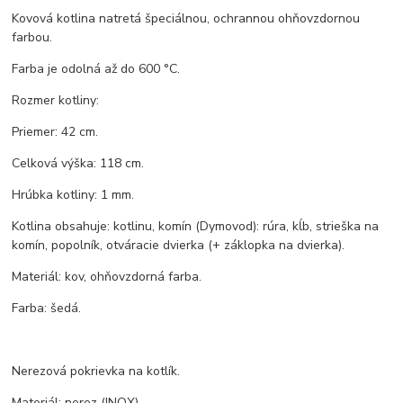
Kovová kotlina natretá špeciálnou, ochrannou ohňovzdornou
farbou.
Farba je odolná až do 600 °C.
Rozmer kotliny:
Priemer: 42 cm.
Celková výška: 118 cm.
Hrúbka kotliny: 1 mm.
Kotlina obsahuje: kotlinu, komín (Dymovod): rúra, kĺb, strieška na
komín, popolník, otváracie dvierka (+ záklopka na dvierka).
Materiál: kov, ohňovzdorná farba.
Farba: šedá.
Nerezová pokrievka na kotlík.
Materiál: nerez (INOX).