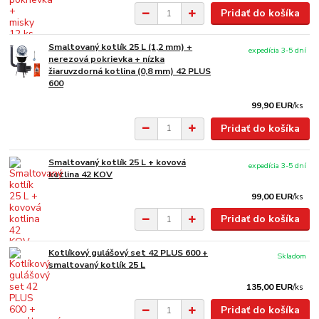
Pridať do košíka
Smaltovaný kotlík 25 L (1,2 mm) +
expedícia 3-5 dní
nerezová pokrievka + nízka
žiaruvzdorná kotlina (0,8 mm) 42 PLUS
600
99,90 EUR
/
ks
Pridať do košíka
Smaltovaný kotlík 25 L + kovová
expedícia 3-5 dní
kotlina 42 KOV
99,00 EUR
/
ks
Pridať do košíka
Kotlíkový gulášový set 42 PLUS 600 +
Skladom
smaltovaný kotlík 25 L
135,00 EUR
/
ks
Pridať do košíka