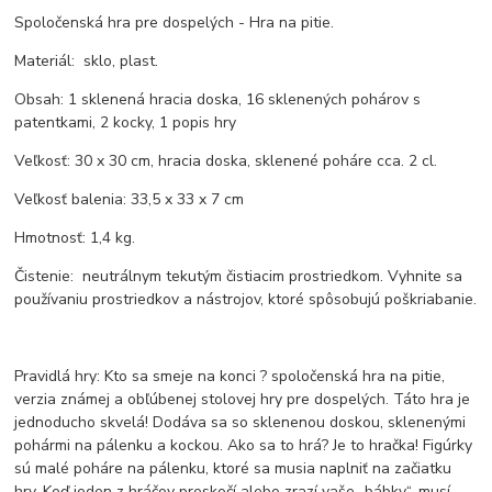
Spoločenská hra pre dospelých - Hra na pitie.
Materiál: sklo, plast.
Obsah: 1 sklenená hracia doska, 16 sklenených pohárov s
patentkami, 2 kocky, 1 popis hry
Veľkosť: 30 x 30 cm, hracia doska, sklenené poháre cca. 2 cl.
Veľkosť balenia: 33,5 x 33 x 7 cm
Hmotnosť: 1,4 kg.
Čistenie: neutrálnym tekutým čistiacim prostriedkom. Vyhnite sa
používaniu prostriedkov a nástrojov, ktoré spôsobujú poškriabanie.
Pravidlá hry: Kto sa smeje na konci ? spoločenská hra na pitie,
verzia známej a obľúbenej stolovej hry pre dospelých. Táto hra je
jednoducho skvelá! Dodáva sa so sklenenou doskou, sklenenými
pohármi na pálenku a kockou. Ako sa to hrá? Je to hračka! Figúrky
sú malé poháre na pálenku, ktoré sa musia naplniť na začiatku
hry. Keď jeden z hráčov preskočí alebo zrazí vaše „bábky“, musí