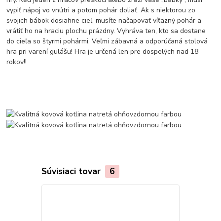
vypiť nápoj vo vnútri a potom pohár doliať. Ak s niektorou zo
svojich bábok dosiahne cieľ, musíte načapovať víťazný pohár a
vrátiť ho na hraciu plochu prázdny. Vyhráva ten, kto sa dostane
do cieľa so štyrmi pohármi. Veľmi zábavná a odporúčaná stolová
hra pri varení gulášu! Hra je určená len pre dospelých nad 18
rokov!!
Súvisiaci tovar
6
TOP produkt
Akcia