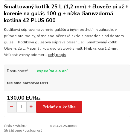
Smaltovaný kotlík 25 L (1,2 mm) + človeče pi už +
korenie na guláš 100 g + nízka žiaruvzdorná
kotlina 42 PLUS 600
Kotlíková súprava na varenie gulášu a iných pochutín v záhrade, v
prírode pre rodiny, rôzne spoločenské akcie a posedenia pri dobrom
guláši. Kotlíková gulášová súprava obsahuje: Smaltovaný kotlík
Objem: 25 L. Materiál: kov, dvojvrstvový smalt. Hrúbka: cca 1,2 mm.
Veľkosť: vrchný priemer...
celý popis
Dostupnosť
expedícia 3-5 dní
Nie sme platcovia DPH
130,00 EUR
/
ks
Pridať do košíka
Číslo produktu:
0254212538600
Strážiť cenu / dostupnosť