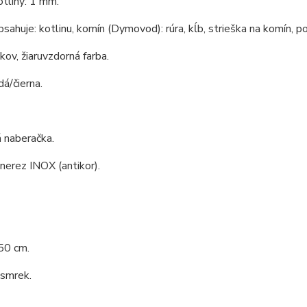
tliny: 1 mm.
bsahuje: kotlinu, komín (Dymovod): rúra, kĺb, strieška na komín, po
 kov, žiaruvzdorná farba.
dá/čierna.
 naberačka.
 nerez INOX (antikor).
50 cm.
 smrek.