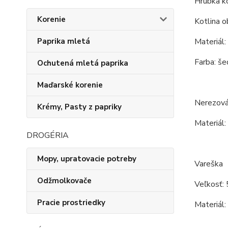
Hrúbka ko
Korenie
Kotlina o
Paprika mletá
Materiál:
Farba: še
Ochutená mletá paprika
Maďarské korenie
Nerezová
Krémy, Pasty z papriky
Materiál:
DROGÉRIA
Mopy, upratovacie potreby
Vareška
Odžmolkovače
Veľkosť: 
Pracie prostriedky
Materiál: