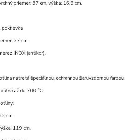
vrchný priemer: 37 cm, výška: 16,5 cm.
 pokrievka
iemer: 37 cm.
 nerez INOX (antikor).
tlina natretá špeciálnou, ochrannou žiaruvzdornou farbou.
odolná až do 700 °C.
tliny:
33 cm.
výška: 119 cm.