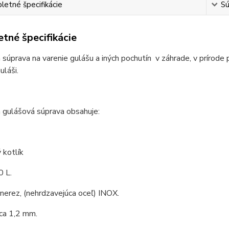
etné špecifikácie
Sú
tné špecifikácie
 súprava na varenie gulášu a iných pochutín v záhrade, v prírode 
láši.
 gulášová súprava obsahuje:
 kotlík
0 L.
 nerez, (nehrdzavejúca oceľ) INOX.
ca 1,2 mm.