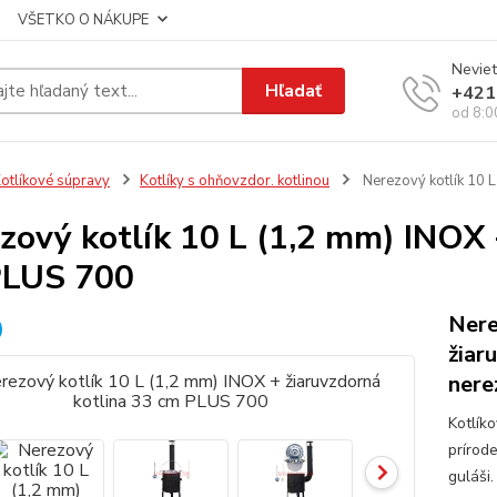
VŠETKO O NÁKUPE
Neviet
Hľadať
+421
od 8:0
otlíkové súpravy
Kotlíky s ohňovzdor. kotlinou
Nerezový kotlík 10 L
zový kotlík 10 L (1,2 mm) INOX 
PLUS 700
Nere
žiar
nere
Kotlík
prírod
guláši