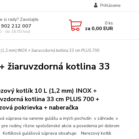
Prihlásenie
e si rady? Zavolajte.
0
ks
 902 212 007
za
0,00 EUR
0 - do 16:00 hod
 (1,2 mm) INOX + žiaruvzdorná kotlina 33 cm PLUS 700
+ žiaruvzdorná kotlina 33
zový kotlík 10 L (1,2 mm) INOX +
uvzdorná kotlina 33 cm PLUS 700 +
zová pokrievka + naberačka
ová súprava na varenie gulášu a iných pochutín v záhrade, v
e pre rodiny, rôzne spoločenské akcie a posedenia pri dobrom
. Kotlíková gulášová súprava obsahuje: Nerezový kotlík