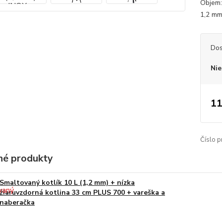
Objem:
1,2 mm.
Dos
Nie
11
Číslo p
é produkty
Smaltovaný kotlík 10 L (1,2 mm) + nízka
žiaruvzdorná kotlina 33 cm PLUS 700 + vareška a
naberačka