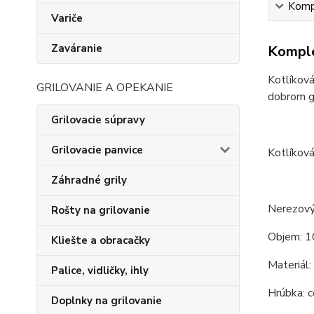
Kompl
Variče
Zaváranie
Komple
Kotlíková
GRILOVANIE A OPEKANIE
dobrom gu
Grilovacie súpravy
Grilovacie panvice
Kotlíková
Záhradné grily
Nerezový
Rošty na grilovanie
Objem: 1
Kliešte a obracačky
Materiál:
Palice, vidličky, ihly
Hrúbka: c
Doplnky na grilovanie