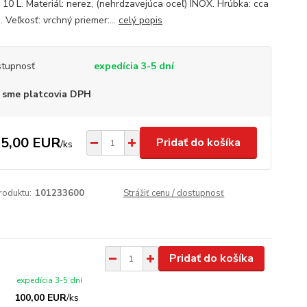
 10 L. Materiál: nerez, (nehrdzavejúca oceľ) INOX. Hrúbka: cca
 Veľkosť: vrchný priemer:...
celý popis
tupnosť
expedícia 3-5 dní
 sme platcovia DPH
5,00 EUR
Pridať do košíka
/
ks
roduktu:
101233600
Strážiť cenu / dostupnosť
Pridať do košíka
expedícia 3-5 dní
100,00 EUR
/
ks