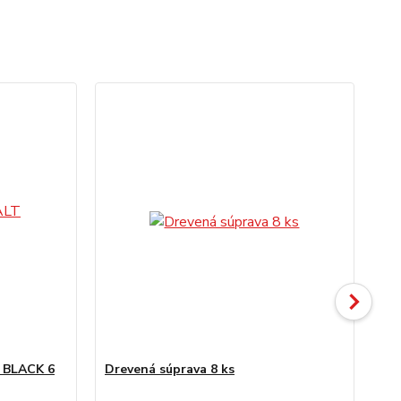
T BLACK 6
Drevená súprava 8 ks
Lis