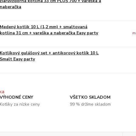
žiaruvzdorná kotlina 33 cm PLUS 700 + vareška a
naberačka
Medený kotlik 10 L (1,2 mm) + smaltovaná
kotlina 31 cm + vareška a naberačka Easy party
m
Kotlíkový gulášový set + antikorový kotlík 10 L
Smalt Easy party
VÝHODNÉ CENY
VŠETKO SKLADOM
Kotlíky za nízke ceny
99 % držíme skladom