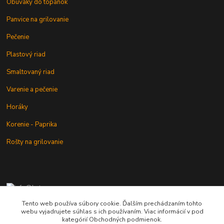
Obuváky do topánok
Panvice na grilovanie
Pečenie
Plastový riad
Smaltovaný riad
Varenie a pečenie
Horáky
Korenie - Paprika
Rošty na grilovanie
+421 902 212 007
od 8:00 - do 16:00 hod
Tento web používa súbory cookie. Ďalším prechádzaním tohto
webu vyjadrujete súhlas s ich používaním. Viac informácií v pod
info@kotlik.sk
kategórií Obchodných podmienok.