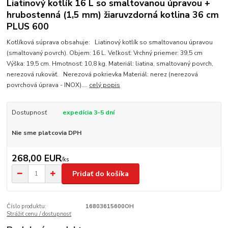
Liatinový kotlík 16 L so smaltovanou úpravou +
hrubostenná (1,5 mm) žiaruvzdorná kotlina 36 cm
PLUS 600
Kotlíková súprava obsahuje: Liatinový kotlík so smaltovanou úpravou
(smaltovaný povrch). Objem: 16 L. Veľkosť: Vrchný priemer: 39,5 cm
Výška: 19,5 cm. Hmotnosť: 10,8 kg. Materiál: liatina, smaltovaný povrch,
nerezová rukoväť. Nerezová pokrievka Materiál: nerez (nerezová
povrchová úprava - INOX)....
celý popis
Dostupnosť
expedícia 3-5 dní
Nie sme platcovia DPH
268,00 EUR
/
ks
Pridať do košíka
Číslo produktu:
16803615600OH
Strážiť cenu / dostupnosť