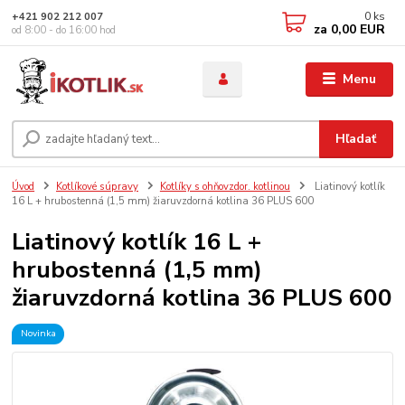
0
ks
+421 902 212 007
za
0,00 EUR
od 8:00 - do 16:00 hod
Menu
Hľadať
Úvod
Kotlíkové súpravy
Kotlíky s ohňovzdor. kotlinou
Liatinový kotlík
16 L + hrubostenná (1,5 mm) žiaruvzdorná kotlina 36 PLUS 600
Liatinový kotlík 16 L +
hrubostenná (1,5 mm)
žiaruvzdorná kotlina 36 PLUS 600
Novinka