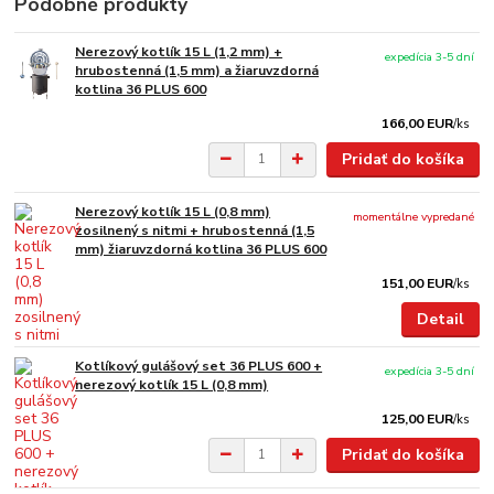
Podobné produkty
Nerezový kotlík 15 L (1,2 mm) +
expedícia 3-5 dní
hrubostenná (1,5 mm) a žiaruvzdorná
kotlina 36 PLUS 600
166,00 EUR
/
ks
Pridať do košíka
Nerezový kotlík 15 L (0,8 mm)
momentálne vypredané
zosilnený s nitmi + hrubostenná (1,5
mm) žiaruvzdorná kotlina 36 PLUS 600
151,00 EUR
/
ks
Detail
Kotlíkový gulášový set 36 PLUS 600 +
expedícia 3-5 dní
nerezový kotlík 15 L (0,8 mm)
125,00 EUR
/
ks
Pridať do košíka