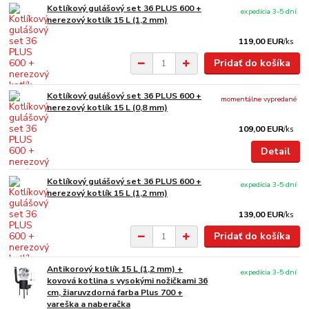
Kotlíkový gulášový set 36 PLUS 600 +
expedícia 3-5 dní
nerezový kotlík 15 L (1,2 mm)
119,00 EUR
/
ks
Pridať do košíka
Kotlíkový gulášový set 36 PLUS 600 +
momentálne vypredané
nerezový kotlík 15 L (0,8 mm)
109,00 EUR
/
ks
Detail
Kotlíkový gulášový set 36 PLUS 600 +
expedícia 3-5 dní
nerezový kotlík 15 L (1,2 mm)
139,00 EUR
/
ks
Pridať do košíka
Antikorový kotlík 15 L (1,2 mm) +
expedícia 3-5 dní
kovová kotlina s vysokými nožičkami 36
cm, žiaruvzdorná farba Plus 700 +
vareška a naberačka