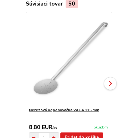
Súvisiaci tovar
50
Nerezová odpenovačka VACA 115 mm
Smaltovaná
8,80 EUR
6,50 EU
Skladom
/
ks
Pridať do košíka