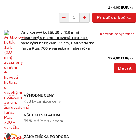
144,00 EUR
/
ks
Pridať do košíka
Antikorový kotlík 15 L (0,8 mm)
momentálne vypredané
zosilnený s nitmi + kovová kotlina s
vysokými nožičkami 36 cm, žiaruvzdorná
farba Plus 700 + vareška a naberačka
124,00 EUR
/
ks
Detail
VÝHODNÉ CENY
Kotlíky za nízke ceny
VŠETKO SKLADOM
99 % držíme skladom
ZÁKAZNÍCKA PODPORA