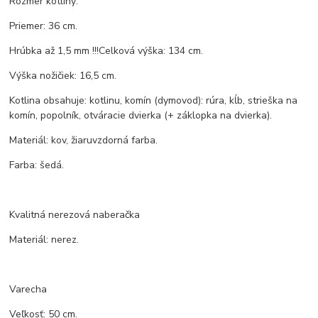
Rozmer kotliny:
Priemer: 36 cm.
Hrúbka až 1,5 mm !!!Celková výška: 134 cm.
Výška nožičiek: 16,5 cm.
Kotlina obsahuje: kotlinu, komín (dymovod): rúra, kĺb, strieška na
komín, popolník, otváracie dvierka (+ záklopka na dvierka).
Materiál: kov, žiaruvzdorná farba.
Farba: šedá.
Kvalitná nerezová naberačka
Materiál: nerez.
Varecha
Veľkosť: 50 cm.