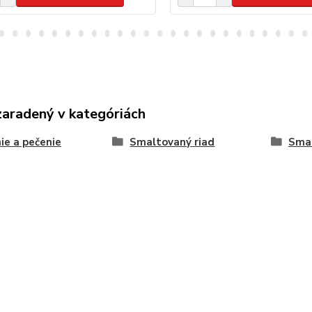
zaradený v kategóriách
ie a pečenie
Smaltovaný riad
Smal