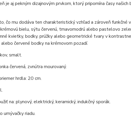
eň je aj pekným dizajnovým prvkom, ktorý pripomína časy našich ba
to, čo mu dodáva ten charakteristický vzhľad a zároveň funkčné 
 krémovú bielu, sýtu červenú, tmavomodrú alebo pastelovo zele
mné kvietky, bodky, prúžky alebo geometrické tvary v kontrastne
 alebo červené bodky na krémovom pozadí.
 kov, smalt.
onka červená, zvnútra mourovaný.
priemer hrdla: 20 cm.
l.
žiť na: plynový, elektrický, keramický, indukčný sporák.
o umývačky riadu.