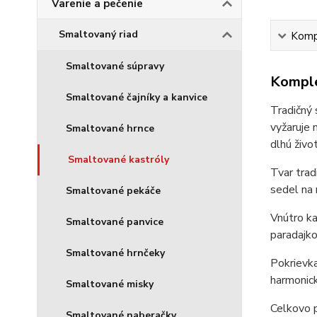
Varenie a pečenie
Smaltovaný riad
Kompl
Smaltované súpravy
Komple
Smaltované čajníky a kanvice
Tradičný 
vyžaruje 
Smaltované hrnce
dlhú živo
Smaltované kastróly
Tvar trad
sedel na 
Smaltované pekáče
Vnútro ka
Smaltované panvice
paradajko
Smaltované hrnčeky
Pokrievka
harmonick
Smaltované misky
Celkovo p
Smaltované naberačky