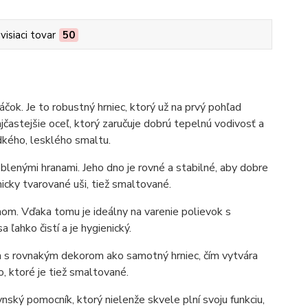
visiaci tovar
50
ok. Je to robustný hrniec, ktorý už na prvý pohľad
ajčastejšie oceľ, ktorý zaručuje dobrú tepelnú vodivosť a
dkého, lesklého smaltu.
blenými hranami. Jeho dno je rovné a stabilné, aby dobre
cky tvarované uši, tiež smaltované.
hom. Vďaka tomu je ideálny na varenie polievok s
ahko čistí a je hygienický.
a s rovnakým dekorom ako samotný hrniec, čím vytvára
o, ktoré je tiež smaltované.
ský pomocník, ktorý nielenže skvele plní svoju funkciu,