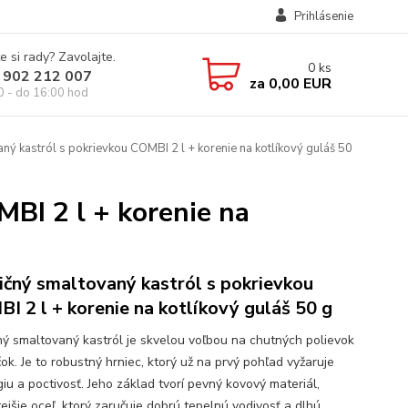
Prihlásenie
e si rady? Zavolajte.
0
ks
 902 212 007
za
0,00 EUR
0 - do 16:00 hod
ý kastról s pokrievkou COMBI 2 l + korenie na kotlíkový guláš 50
BI 2 l + korenie na
ičný smaltovaný kastról s pokrievkou
I 2 l + korenie na kotlíkový guláš 50 g
ný smaltovaný kastról je skvelou voľbou na chutných polievok
ok. Je to robustný hrniec, ktorý už na prvý pohľad vyžaruje
iu a poctivosť. Jeho základ tvorí pevný kovový materiál,
ejšie oceľ, ktorý zaručuje dobrú tepelnú vodivosť a dlhú