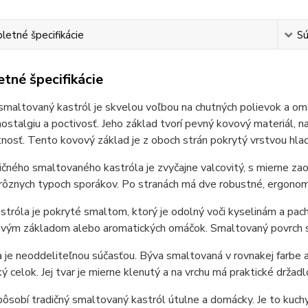
etné špecifikácie
Sú
tné špecifikácie
smaltovaný kastról je skvelou voľbou na chutných polievok a omáč
nostalgiu a poctivosť. Jeho základ tvorí pevný kovový materiál, n
tnosť. Tento kovový základ je z oboch strán pokrytý vrstvou hla
ičného smaltovaného kastróla je zvyčajne valcovitý, s mierne zao
rôznych typoch sporákov. Po stranách má dve robustné, ergonomi
stróla je pokryté smaltom, ktorý je odolný voči kyselinám a pac
vým základom alebo aromatických omáčok. Smaltovaný povrch sa ľ
 je neoddeliteľnou súčasťou. Býva smaltovaná v rovnakej farbe 
ý celok. Jej tvar je mierne klenutý a na vrchu má praktické držadl
ôsobí tradičný smaltovaný kastról útulne a domácky. Je to kuchyn