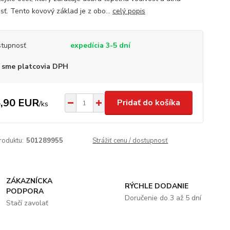
sť. Tento kovový základ je z obo...
celý popis
tupnosť
expedícia 3-5 dní
 sme platcovia DPH
,90 EUR
Pridať do košíka
/
ks
roduktu:
501289955
Strážiť cenu / dostupnosť
ZÁKAZNÍCKA
RÝCHLE DODANIE
PODPORA
Doručenie do 3 až 5 dní
Stačí zavolať