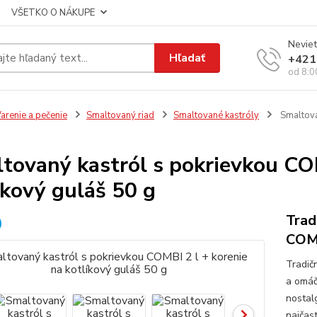
VŠETKO O NÁKUPE
Neviet
Hľadať
+421
od 8:0
arenie a pečenie
Smaltovaný riad
Smaltované kastróly
Smaltovan
tovaný kastról s pokrievkou COM
íkový guláš 50 g
Trad
COMB
Tradič
a omáč
nostalg
najčast