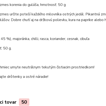
zmes korenia do guláša, hmotnosť: 50 g
zmes určite poteší každého milovníka ostrých jedál. Pikantná zm
lášov. Dobre chutí aj na držkovú polievku, kura na paprike alebo 
45 %), majoránka, chilli, rasca, koriander, cesnak, cibuľa
: 50 g.
 hrniec umyte neutrálnym tekutým čistiacim prostriedkom!
jte drôtenky a ostré náradie!
ci tovar
50