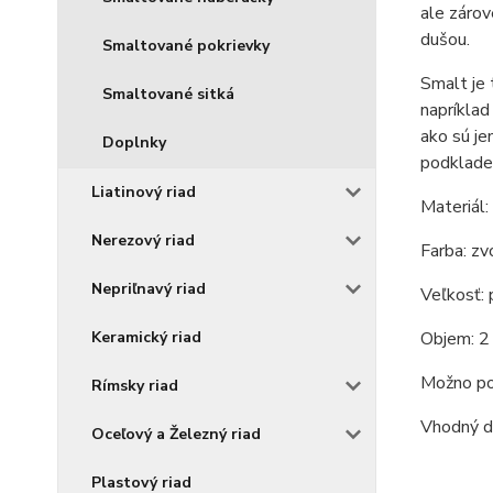
ale zárov
dušou.
Smaltované pokrievky
Smalt je 
Smaltované sitká
napríklad
ako sú je
Doplnky
podklade
Liatinový riad
Materiál:
Nerezový riad
Farba: zv
Nepriľnavý riad
Veľkosť: 
Keramický riad
Objem: 2 
Možno pou
Rímsky riad
Vhodný d
Oceľový a Železný riad
Plastový riad