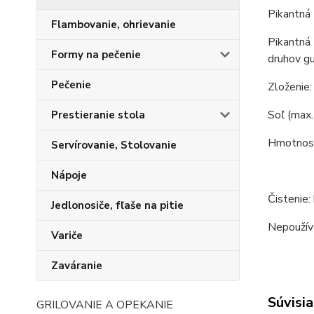
Pikantná 
Flambovanie, ohrievanie
Pikantná 
Formy na pečenie
druhov gu
Pečenie
Zloženie:
Soľ (max. 
Prestieranie stola
Hmotnosť
Servírovanie, Stolovanie
Nápoje
Čistenie:
Jedlonosiče, fľaše na pitie
Nepoužíva
Variče
Zaváranie
Súvisia
GRILOVANIE A OPEKANIE