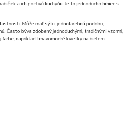
bičiek a ich poctivú kuchyňu. Je to jednoducho hrniec s
vlastnosti. Môže mať sýtu, jednofarebnú podobu,
nú. Často býva zdobený jednoduchými, tradičnými vzormi,
j farbe, napríklad tmavomodré kvietky na bielom