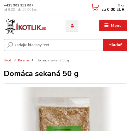
0
ks
+421 902 212 007
za
0,00 EUR
od 8:00 - do 16:00 hod
Menu
Hľadať
Úvod
Korenie
Domáca sekaná 50 g
Domáca sekaná 50 g