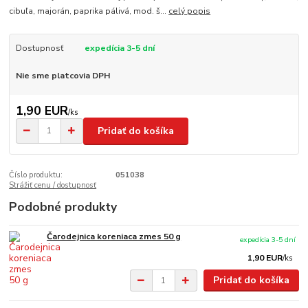
cibuľa, majorán, paprika pálivá, mod. š...
celý popis
Dostupnosť
expedícia 3-5 dní
Nie sme platcovia DPH
1,90 EUR
/
ks
Pridať do košíka
Číslo produktu:
051038
Strážiť cenu / dostupnosť
Podobné produkty
Čarodejnica koreniaca zmes 50 g
expedícia 3-5 dní
1,90 EUR
/
ks
Pridať do košíka