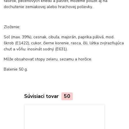
fašírok, pečeňových knedlí a paštét, môžeme použiť aj na
dochutenie zemiakovej alebo hrachovej polievky.
Zloženie:
Soľ (max. 39%), cesnak, cibuľa, majorán, paprika pálivá, mod.
škrob (E1422), cukor, čierne korenie, rasca, čili, látka zvýrazňujúca
chuť a vôňu: inosinát sodný (E631).
Môže obsahovať stopy zeleru, sezamu a horčice.
Balenie 50 g.
Súvisiaci tovar
50
Novinka