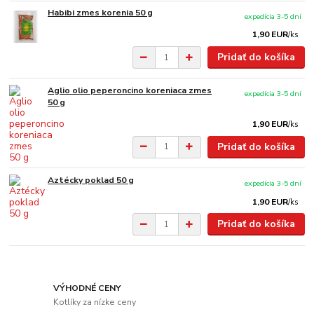
Habibi zmes korenia 50 g
expedícia 3-5 dní
1,90 EUR
/
ks
Pridať do košíka
Aglio olio peperoncino koreniaca zmes
expedícia 3-5 dní
50 g
1,90 EUR
/
ks
Pridať do košíka
Aztécky poklad 50 g
expedícia 3-5 dní
1,90 EUR
/
ks
Pridať do košíka
VÝHODNÉ CENY
Kotlíky za nízke ceny