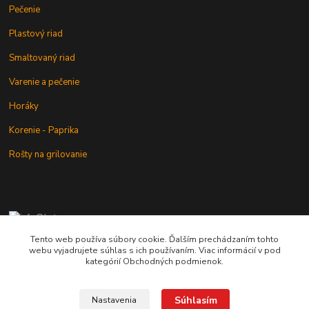
Pečenie
Plastový riad
Smaltovaný riad
Varenie a pečenie
Horáky
Korenie - Paprika
Rošty na grilovanie
+421 902 212 007
od 8:00 - do 16:00 hod
Tento web používa súbory cookie. Ďalším prechádzaním tohto
webu vyjadrujete súhlas s ich používaním. Viac informácií v pod
info@kotlik.sk
kategórií Obchodných podmienok.
Súhlasím
Nastavenia