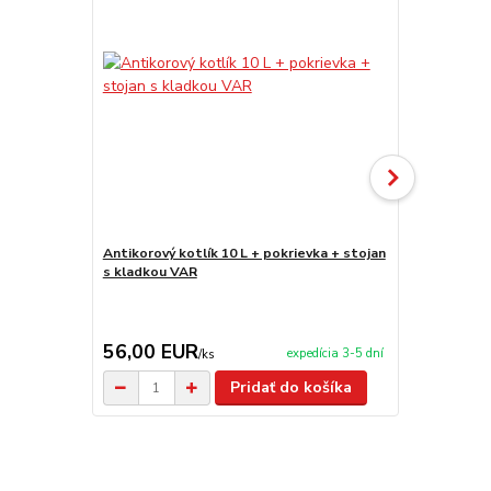
Antikorový kotlík 10 L + pokrievka + stojan
Antikorový k
s kladkou VAR
stojan s kl
56,00 EUR
69,00 E
expedícia 3-5 dní
/
ks
Pridať do košíka