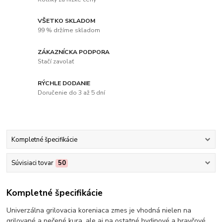
VŠETKO SKLADOM
99 % držíme skladom
ZÁKAZNÍCKA PODPORA
Stačí zavolať
RÝCHLE DODANIE
Doručenie do 3 až 5 dní
Kompletné špecifikácie
Súvisiaci tovar
50
Kompletné špecifikácie
Univerzálna grilovacia koreniaca zmes je vhodná nielen na
grilované a pečené kura, ale aj na ostatné hydinové a bravčové