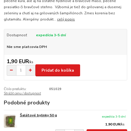
pečené kura, ale aj na ostatné hydinové a bravčové mäso, pečené
prasiatko či bravčové stehno. Výborná je tiež do grilovanej a dusenej
zeleniny a chutí aj na grilovaných šampiňónoch. Zmes korenia bez
glutamátu. Alergény: produkt...
celý popis
Dostupnosť
expedícia 3-5 dní
Nie sme platcovia DPH
1,90 EUR
/
ks
Pridať do košíka
Číslo produktu:
051029
Strážiť cenu / dostupnosť
Podobné produkty
Šalátové bylinky 50 g
expedícia 3-5 dní
1,90 EUR
/
ks