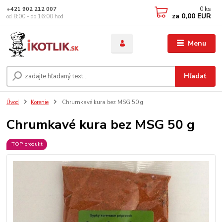
0
ks
+421 902 212 007
za
0,00 EUR
od 8:00 - do 16:00 hod
Menu
Hľadať
Úvod
Korenie
Chrumkavé kura bez MSG 50 g
Chrumkavé kura bez MSG 50 g
TOP produkt