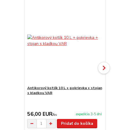
Novinka
Antikorový kotlík 10 L + pokrievka + stojan
Antikorový k
s kladkou VAR
stojan s kl
56,00 EUR
69,00 E
expedícia 3-5 dní
/
ks
Pridať do košíka