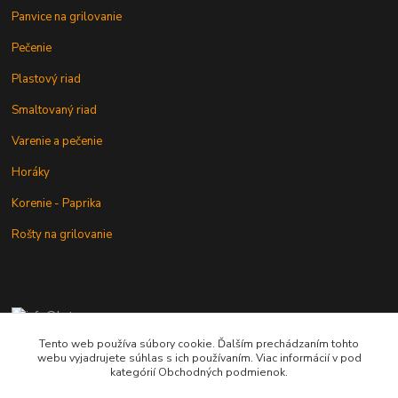
Panvice na grilovanie
Pečenie
Plastový riad
Smaltovaný riad
Varenie a pečenie
Horáky
Korenie - Paprika
Rošty na grilovanie
+421 902 212 007
od 8:00 - do 16:00 hod
Tento web používa súbory cookie. Ďalším prechádzaním tohto
webu vyjadrujete súhlas s ich používaním. Viac informácií v pod
info@kotlik.sk
kategórií Obchodných podmienok.