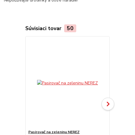
Nepoužívajte drôtenky a ostré náradie!
Súvisiaci tovar
50
Pasirovač na zeleninu NEREZ
Pasirovač n