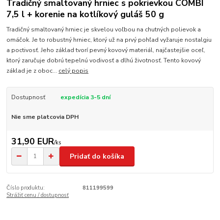
Tradičný smaltovaný hrniec s pokrievkou COMBI
7,5 l + korenie na kotlíkový guláš 50 g
Tradičný smaltovaný hrniec je skvelou voľbou na chutných polievok a
omáčok. Je to robustný hrniec, ktorý už na prvý pohľad vyžaruje nostalgiu
a poctivosť. Jeho základ tvorí pevný kovový materiál, najčastejšie oceľ,
ktorý zaručuje dobrú tepelnú vodivosť a dlhú životnosť. Tento kovový
základ je z oboc...
celý popis
Dostupnosť
expedícia 3-5 dní
Nie sme platcovia DPH
31,90 EUR
/
ks
Pridať do košíka
Číslo produktu:
811199599
Strážiť cenu / dostupnosť