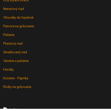
Lisy a pasírovače
Nerezový riad
Obuváky do topánok
Panvice na grilovanie
Pečenie
Plastový riad
Smaltovaný riad
Varenie a pečenie
Horáky
Korenie - Paprika
Rošty na grilovanie
+421 902 212 007