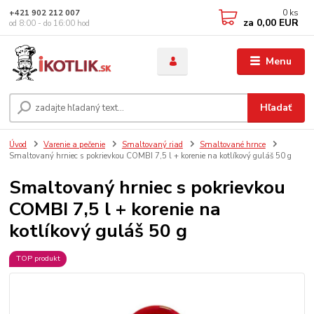
0
ks
+421 902 212 007
za
0,00 EUR
od 8:00 - do 16:00 hod
Menu
Hľadať
Úvod
Varenie a pečenie
Smaltovaný riad
Smaltované hrnce
Smaltovaný hrniec s pokrievkou COMBI 7,5 l + korenie na kotlíkový guláš 50 g
Smaltovaný hrniec s pokrievkou
COMBI 7,5 l + korenie na
kotlíkový guláš 50 g
TOP produkt