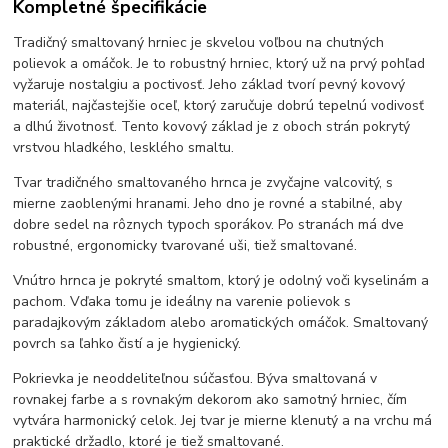
Kompletné špecifikácie
Tradičný smaltovaný hrniec je skvelou voľbou na chutných
polievok a omáčok. Je to robustný hrniec, ktorý už na prvý pohľad
vyžaruje nostalgiu a poctivosť. Jeho základ tvorí pevný kovový
materiál, najčastejšie oceľ, ktorý zaručuje dobrú tepelnú vodivosť
a dlhú životnosť. Tento kovový základ je z oboch strán pokrytý
vrstvou hladkého, lesklého smaltu.
Tvar tradičného smaltovaného hrnca je zvyčajne valcovitý, s
mierne zaoblenými hranami. Jeho dno je rovné a stabilné, aby
dobre sedel na rôznych typoch sporákov. Po stranách má dve
robustné, ergonomicky tvarované uši, tiež smaltované.
Vnútro hrnca je pokryté smaltom, ktorý je odolný voči kyselinám a
pachom. Vďaka tomu je ideálny na varenie polievok s
paradajkovým základom alebo aromatických omáčok. Smaltovaný
povrch sa ľahko čistí a je hygienický.
Pokrievka je neoddeliteľnou súčasťou. Býva smaltovaná v
rovnakej farbe a s rovnakým dekorom ako samotný hrniec, čím
vytvára harmonický celok. Jej tvar je mierne klenutý a na vrchu má
praktické držadlo, ktoré je tiež smaltované.