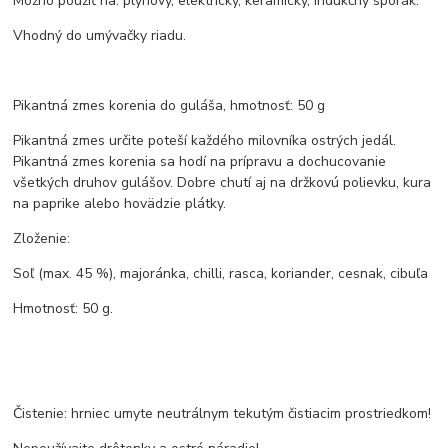
Možno použiť na: plynový, elektrický, keramický, indukčný sporák.
Vhodný do umývačky riadu.
Pikantná zmes korenia do guláša, hmotnosť: 50 g
Pikantná zmes určite poteší každého milovníka ostrých jedál.
Pikantná zmes korenia sa hodí na prípravu a dochucovanie
všetkých druhov gulášov. Dobre chutí aj na držkovú polievku, kura
na paprike alebo hovädzie plátky.
Zloženie:
Soľ (max. 45 %), majoránka, chilli, rasca, koriander, cesnak, cibuľa
Hmotnosť: 50 g.
Čistenie: hrniec umyte neutrálnym tekutým čistiacim prostriedkom!