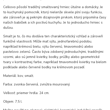
Celkovo pôsobí tradičný smaltovaný hrniec útulne a domácky. Je
to kuchynský pomocník, ktorý nielenže skvele plní svoju funkciu,
ale zároveň je aj pekným dizajnovým prvkom, ktorý pripomína časy
našich babičiek a ich poctivú kuchyňu. Je to jednoducho hrniec s
dušou.
Smalt je to, čo mu dodáva ten charakteristický vzhľad a zároveň
funkčné vlastnosti. Môže mať sýtu, jednofarebnú podobu,
napríklad krémovú bielu, sýtu červenú, tmavomodrú alebo
pastelovo zelenú. Často býva zdobený jednoduchými, tradičnými
vzormi, ako sú jemné kvietky, bodky, prúžky alebo geometrické
tvary v kontrastnej farbe, napríklad tmavomodré kvietky na bielom
podklade alebo červené bodky na krémovom pozadí.
Materiál: kov, smalt.
Farba: zvonka červená, zvnútra mourovaný.
Veľkosť: priemer hrdla: 24 cm.
Objem: 7,5 l.