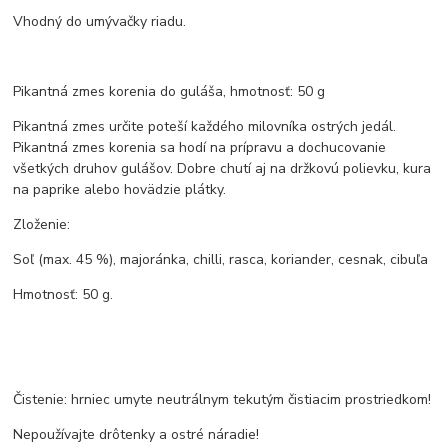
Vhodný do umývačky riadu.
Pikantná zmes korenia do guláša, hmotnosť: 50 g
Pikantná zmes určite poteší každého milovníka ostrých jedál.
Pikantná zmes korenia sa hodí na prípravu a dochucovanie
všetkých druhov gulášov. Dobre chutí aj na držkovú polievku, kura
na paprike alebo hovädzie plátky.
Zloženie:
Soľ (max. 45 %), majoránka, chilli, rasca, koriander, cesnak, cibuľa
Hmotnosť: 50 g.
Čistenie: hrniec umyte neutrálnym tekutým čistiacim prostriedkom!
Nepoužívajte drôtenky a ostré náradie!