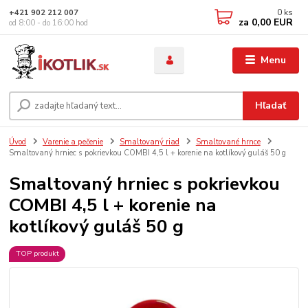
0
ks
+421 902 212 007
za
0,00 EUR
od 8:00 - do 16:00 hod
Menu
Hľadať
Úvod
Varenie a pečenie
Smaltovaný riad
Smaltované hrnce
Smaltovaný hrniec s pokrievkou COMBI 4,5 l + korenie na kotlíkový guláš 50 g
Smaltovaný hrniec s pokrievkou
COMBI 4,5 l + korenie na
kotlíkový guláš 50 g
TOP produkt