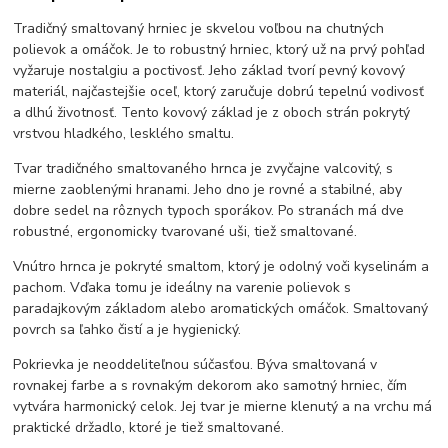
Tradičný smaltovaný hrniec je skvelou voľbou na chutných
polievok a omáčok. Je to robustný hrniec, ktorý už na prvý pohľad
vyžaruje nostalgiu a poctivosť. Jeho základ tvorí pevný kovový
materiál, najčastejšie oceľ, ktorý zaručuje dobrú tepelnú vodivosť
a dlhú životnosť. Tento kovový základ je z oboch strán pokrytý
vrstvou hladkého, lesklého smaltu.
Tvar tradičného smaltovaného hrnca je zvyčajne valcovitý, s
mierne zaoblenými hranami. Jeho dno je rovné a stabilné, aby
dobre sedel na rôznych typoch sporákov. Po stranách má dve
robustné, ergonomicky tvarované uši, tiež smaltované.
Vnútro hrnca je pokryté smaltom, ktorý je odolný voči kyselinám a
pachom. Vďaka tomu je ideálny na varenie polievok s
paradajkovým základom alebo aromatických omáčok. Smaltovaný
povrch sa ľahko čistí a je hygienický.
Pokrievka je neoddeliteľnou súčasťou. Býva smaltovaná v
rovnakej farbe a s rovnakým dekorom ako samotný hrniec, čím
vytvára harmonický celok. Jej tvar je mierne klenutý a na vrchu má
praktické držadlo, ktoré je tiež smaltované.