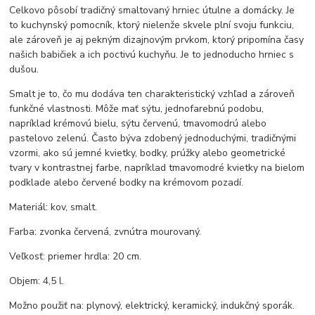
Celkovo pôsobí tradičný smaltovaný hrniec útulne a domácky. Je
to kuchynský pomocník, ktorý nielenže skvele plní svoju funkciu,
ale zároveň je aj pekným dizajnovým prvkom, ktorý pripomína časy
našich babičiek a ich poctivú kuchyňu. Je to jednoducho hrniec s
dušou.
Smalt je to, čo mu dodáva ten charakteristický vzhľad a zároveň
funkčné vlastnosti. Môže mať sýtu, jednofarebnú podobu,
napríklad krémovú bielu, sýtu červenú, tmavomodrú alebo
pastelovo zelenú. Často býva zdobený jednoduchými, tradičnými
vzormi, ako sú jemné kvietky, bodky, prúžky alebo geometrické
tvary v kontrastnej farbe, napríklad tmavomodré kvietky na bielom
podklade alebo červené bodky na krémovom pozadí.
Materiál: kov, smalt.
Farba: zvonka červená, zvnútra mourovaný.
Veľkosť: priemer hrdla: 20 cm.
Objem: 4,5 l.
Možno použiť na: plynový, elektrický, keramický, indukčný sporák.