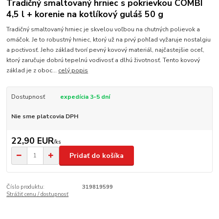
Tradičný smaltovaný hrniec s pokrievkou COMBI
4,5 l + korenie na kotlíkový guláš 50 g
Tradičný smaltovaný hrniec je skvelou voľbou na chutných polievok a
omáčok. Je to robustný hrniec, ktorý už na prvý pohľad vyžaruje nostalgiu
a poctivosť. Jeho základ tvorí pevný kovový materiál, najčastejšie oceľ,
ktorý zaručuje dobrú tepelnú vodivosť a dlhú životnosť. Tento kovový
základ je z oboc...
celý popis
Dostupnosť
expedícia 3-5 dní
Nie sme platcovia DPH
22,90 EUR
/
ks
Pridať do košíka
Číslo produktu:
319819599
Strážiť cenu / dostupnosť