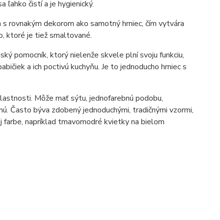
ahko čistí a je hygienický.
a s rovnakým dekorom ako samotný hrniec, čím vytvára
o, ktoré je tiež smaltované.
ký pomocník, ktorý nielenže skvele plní svoju funkciu,
bičiek a ich poctivú kuchyňu. Je to jednoducho hrniec s
vlastnosti. Môže mať sýtu, jednofarebnú podobu,
nú. Často býva zdobený jednoduchými, tradičnými vzormi,
j farbe, napríklad tmavomodré kvietky na bielom