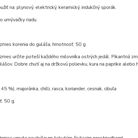
žiť na: plynový, elektrický, keramický, indukčný sporák.
o umývačky riadu.
zmes korenia do guláša, hmotnosť: 50 g
zmes určite poteší každého milovníka ostrých jedál. Pikantná zm
lášov. Dobre chutí aj na držkovú polievku, kura na paprike alebo 
45 %), majoránka, chilli, rasca, koriander, cesnak, cibuľa
: 50 g.
 hrniec umyte neutrálnym tekutým čistiacim prostriedkom!