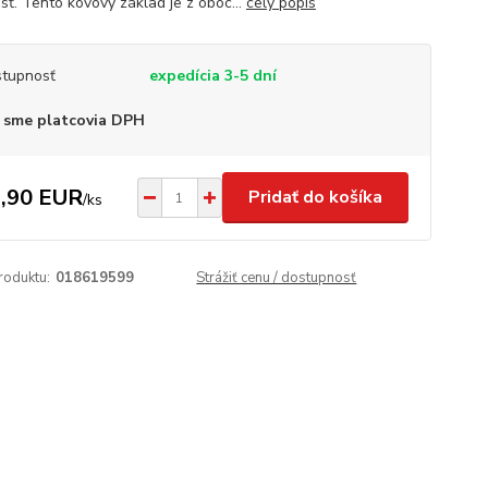
sť. Tento kovový základ je z oboc...
celý popis
tupnosť
expedícia 3-5 dní
 sme platcovia DPH
,90 EUR
Pridať do košíka
/
ks
roduktu:
018619599
Strážiť cenu / dostupnosť