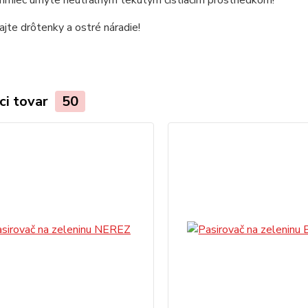
jte drôtenky a ostré náradie!
ci tovar
50