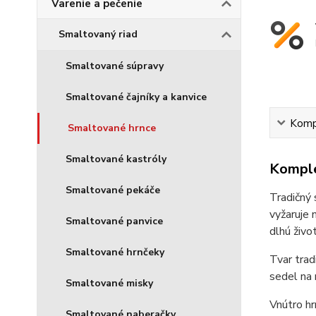
Varenie a pečenie
Smaltovaný riad
Smaltované súpravy
Smaltované čajníky a kanvice
Kompl
Smaltované hrnce
Smaltované kastróly
Komple
Smaltované pekáče
Tradičný 
vyžaruje 
Smaltované panvice
dlhú živo
Smaltované hrnčeky
Tvar trad
sedel na 
Smaltované misky
Vnútro hr
Smaltované naberačky