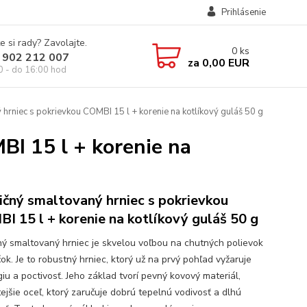
Prihlásenie
e si rady? Zavolajte.
0
ks
 902 212 007
za
0,00 EUR
0 - do 16:00 hod
hrniec s pokrievkou COMBI 15 l + korenie na kotlíkový guláš 50 g
I 15 l + korenie na
ičný smaltovaný hrniec s pokrievkou
I 15 l + korenie na kotlíkový guláš 50 g
ný smaltovaný hrniec je skvelou voľbou na chutných polievok
ok. Je to robustný hrniec, ktorý už na prvý pohľad vyžaruje
iu a poctivosť. Jeho základ tvorí pevný kovový materiál,
ejšie oceľ, ktorý zaručuje dobrú tepelnú vodivosť a dlhú