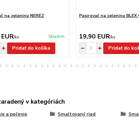
ač na zeleninu NEREZ
Pasirovač na zeleninu BLEX
 EUR
19,90 EUR
Skladom
/
ks
/
ks
Pridať do košíka
Pridať do ko
zaradený v kategóriách
ie a pečenie
Smaltovaný riad
Smal