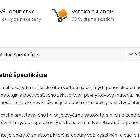
VÝHODNÉ CENY
VŠETKO SKLADOM
Kotlíky za nízke ceny
99 % držíme skladom
etné špecifikácie
Sú
tné špecifikácie
smaltovaný hrniec je skvelou voľbou na chutných polievok a omáčo
nostalgiu a poctivosť. Jeho základ tvorí pevný kovový materiál, n
tnosť. Tento kovový základ je z oboch strán pokrytý vrstvou hla
ičného smaltovaného hrnca je zvyčajne valcovitý, s mierne zaoble
rôznych typoch sporákov. Po stranách má dve robustné, ergonomi
nca je pokryté smaltom, ktorý je odolný voči kyselinám a pachom