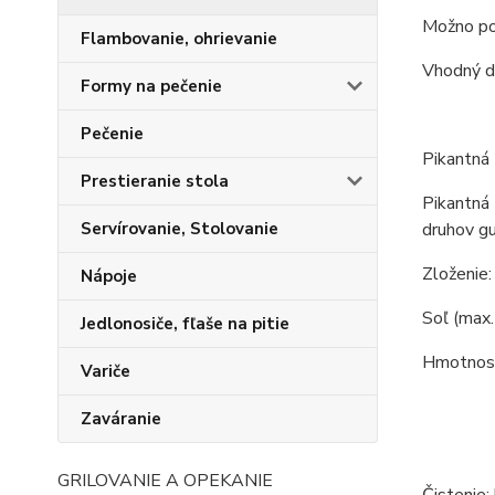
Možno pou
Flambovanie, ohrievanie
Vhodný d
Formy na pečenie
Pečenie
Pikantná 
Prestieranie stola
Pikantná 
druhov gu
Servírovanie, Stolovanie
Zloženie:
Nápoje
Soľ (max. 
Jedlonosiče, fľaše na pitie
Hmotnosť
Variče
Zaváranie
GRILOVANIE A OPEKANIE
Čistenie: