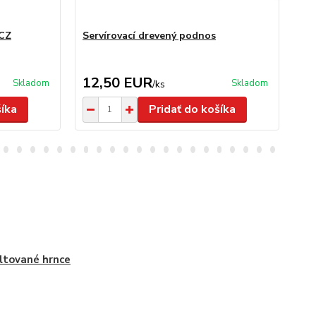
 CZ
Servírovací drevený podnos
Se
ks
12,50 EUR
5
Skladom
Skladom
/
ks
šíka
Pridať do košíka
tované hrnce