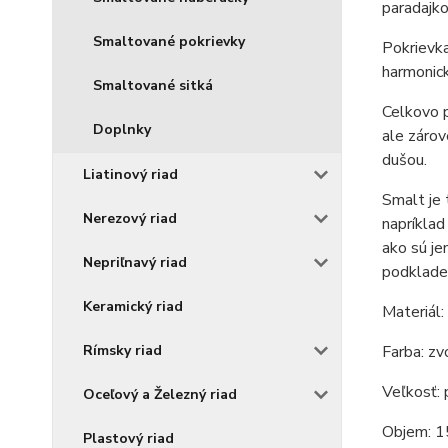
paradajko
Smaltované pokrievky
Pokrievka
harmonick
Smaltované sitká
Celkovo p
Doplnky
ale zárov
dušou.
Liatinový riad
Smalt je 
Nerezový riad
napríklad
ako sú je
Nepriľnavý riad
podklade
Keramický riad
Materiál:
Farba: zv
Rímsky riad
Veľkosť: 
Oceľový a Železný riad
Objem: 15
Plastový riad