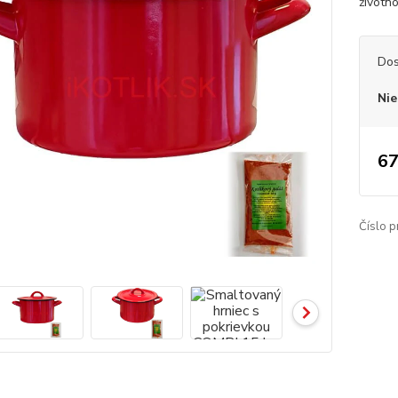
životno
Dos
Nie
67
Číslo p