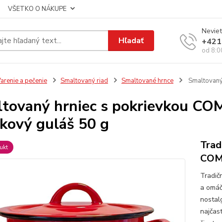
VŠETKO O NÁKUPE
Neviet
Hľadať
+421
od 8:0
arenie a pečenie
Smaltovaný riad
Smaltované hrnce
Smaltovaný 
tovaný hrniec s pokrievkou COMB
íkový guláš 50 g
Trad
ukt
COMB
Tradič
a omáč
nostalg
najčast