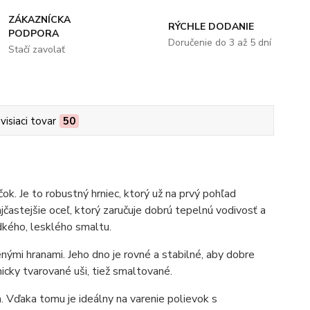
ZÁKAZNÍCKA
RÝCHLE DODANIE
PODPORA
Doručenie do 3 až 5 dní
Stačí zavolať
visiaci tovar
50
k. Je to robustný hrniec, ktorý už na prvý pohľad
ajčastejšie oceľ, ktorý zaručuje dobrú tepelnú vodivosť a
dkého, lesklého smaltu.
nými hranami. Jeho dno je rovné a stabilné, aby dobre
cky tvarované uši, tiež smaltované.
. Vďaka tomu je ideálny na varenie polievok s