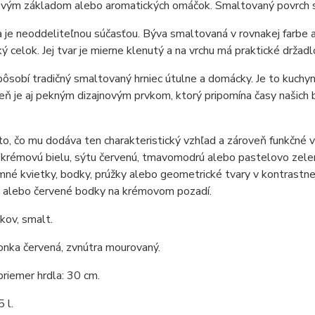
vým základom alebo aromatických omáčok. Smaltovaný povrch sa ľ
 je neoddeliteľnou súčasťou. Býva smaltovaná v rovnakej farbe 
ý celok. Jej tvar je mierne klenutý a na vrchu má praktické držadl
ôsobí tradičný smaltovaný hrniec útulne a domácky. Je to kuchyns
eň je aj pekným dizajnovým prvkom, ktorý pripomína časy našich ba
to, čo mu dodáva ten charakteristický vzhľad a zároveň funkčné 
 krémovú bielu, sýtu červenú, tmavomodrú alebo pastelovo zele
mné kvietky, bodky, prúžky alebo geometrické tvary v kontrastne
 alebo červené bodky na krémovom pozadí.
 kov, smalt.
onka červená, zvnútra mourovaný.
priemer hrdla: 30 cm.
 l.