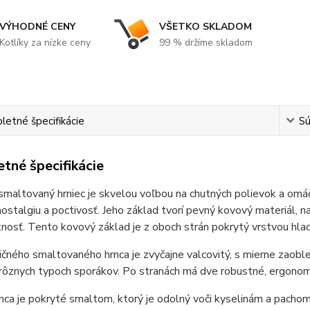
VÝHODNÉ CENY
VŠETKO SKLADOM
Kotlíky za nízke ceny
99 % držíme skladom
etné špecifikácie
Sú
tné špecifikácie
smaltovaný hrniec je skvelou voľbou na chutných polievok a omáčo
nostalgiu a poctivosť. Jeho základ tvorí pevný kovový materiál, n
tnosť. Tento kovový základ je z oboch strán pokrytý vrstvou hla
ičného smaltovaného hrnca je zvyčajne valcovitý, s mierne zaoble
rôznych typoch sporákov. Po stranách má dve robustné, ergonomi
nca je pokryté smaltom, ktorý je odolný voči kyselinám a pachom