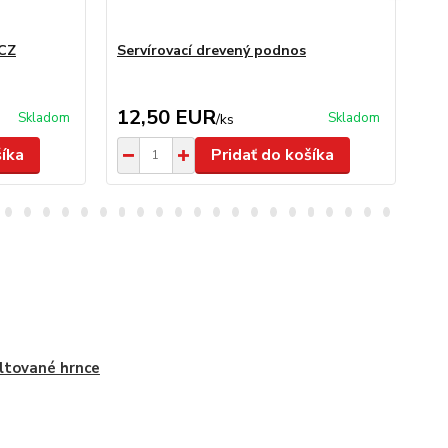
 CZ
Servírovací drevený podnos
Se
ks
12,50 EUR
5
Skladom
Skladom
/
ks
šíka
Pridať do košíka
tované hrnce