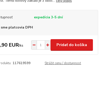
sť. Tento kovový základ je z oboc...
celý popis
tupnosť
expedícia 3-5 dní
 sme platcovia DPH
,90 EUR
Pridať do košíka
/
ks
roduktu:
117619599
Strážiť cenu / dostupnosť