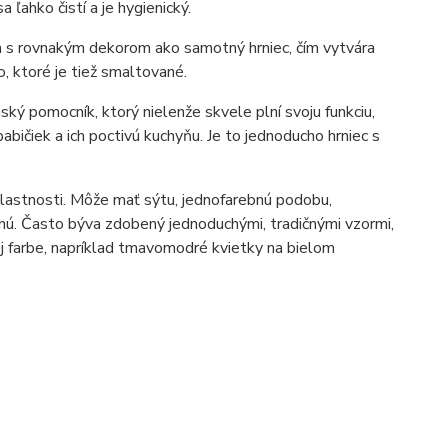
ahko čistí a je hygienický.
a s rovnakým dekorom ako samotný hrniec, čím vytvára
o, ktoré je tiež smaltované.
ký pomocník, ktorý nielenže skvele plní svoju funkciu,
bičiek a ich poctivú kuchyňu. Je to jednoducho hrniec s
vlastnosti. Môže mať sýtu, jednofarebnú podobu,
nú. Často býva zdobený jednoduchými, tradičnými vzormi,
j farbe, napríklad tmavomodré kvietky na bielom