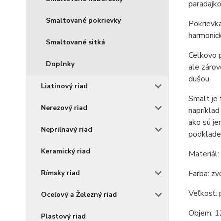
paradajko
Smaltované pokrievky
Pokrievka
harmonick
Smaltované sitká
Celkovo p
Doplnky
ale zárov
dušou.
Liatinový riad
Smalt je 
Nerezový riad
napríklad
ako sú je
Nepriľnavý riad
podklade
Keramický riad
Materiál:
Farba: zv
Rímsky riad
Veľkosť: 
Oceľový a Železný riad
Objem: 12
Plastový riad