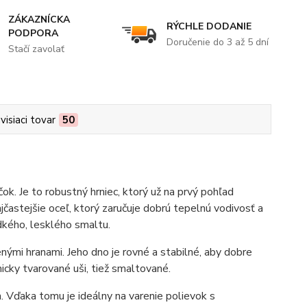
ZÁKAZNÍCKA
RÝCHLE DODANIE
PODPORA
Doručenie do 3 až 5 dní
Stačí zavolať
visiaci tovar
50
k. Je to robustný hrniec, ktorý už na prvý pohľad
ajčastejšie oceľ, ktorý zaručuje dobrú tepelnú vodivosť a
dkého, lesklého smaltu.
nými hranami. Jeho dno je rovné a stabilné, aby dobre
cky tvarované uši, tiež smaltované.
. Vďaka tomu je ideálny na varenie polievok s