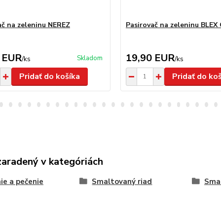
ač na zeleninu NEREZ
Pasirovač na zeleninu BLEX
 EUR
19,90 EUR
Skladom
/
ks
/
ks
Pridať do košíka
Pridať do ko
zaradený v kategóriách
ie a pečenie
Smaltovaný riad
Smal