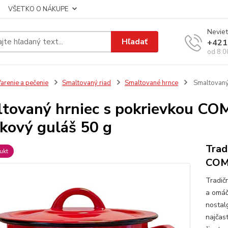
VŠETKO O NÁKUPE
Neviet
Hľadať
+421
od 8:0
arenie a pečenie
Smaltovaný riad
Smaltované hrnce
Smaltovaný 
tovaný hrniec s pokrievkou COMB
íkový guláš 50 g
Trad
ukt
COMB
Tradič
a omáč
nostalg
najčast