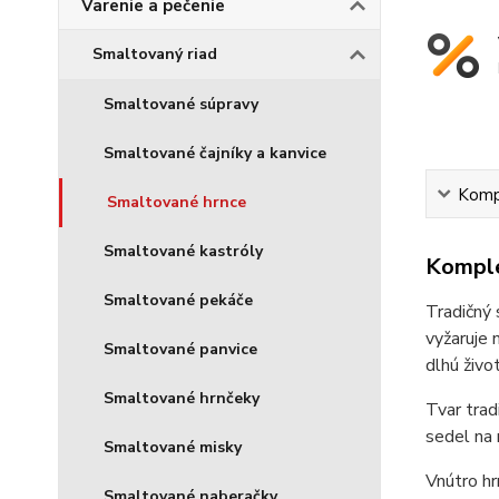
Varenie a pečenie
Smaltovaný riad
Smaltované súpravy
Smaltované čajníky a kanvice
Kompl
Smaltované hrnce
Smaltované kastróly
Komple
Smaltované pekáče
Tradičný 
vyžaruje 
Smaltované panvice
dlhú živo
Smaltované hrnčeky
Tvar trad
sedel na 
Smaltované misky
Vnútro hr
Smaltované naberačky