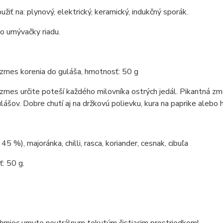
žiť na: plynový, elektrický, keramický, indukčný sporák.
o umývačky riadu.
zmes korenia do guláša, hmotnosť: 50 g
zmes určite poteší každého milovníka ostrých jedál. Pikantná zm
lášov. Dobre chutí aj na držkovú polievku, kura na paprike alebo 
45 %), majoránka, chilli, rasca, koriander, cesnak, cibuľa
: 50 g.
 hrniec umyte neutrálnym tekutým čistiacim prostriedkom!