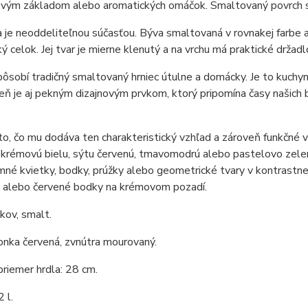
vým základom alebo aromatických omáčok. Smaltovaný povrch sa ľ
 je neoddeliteľnou súčasťou. Býva smaltovaná v rovnakej farbe 
ý celok. Jej tvar je mierne klenutý a na vrchu má praktické držadl
ôsobí tradičný smaltovaný hrniec útulne a domácky. Je to kuchyns
eň je aj pekným dizajnovým prvkom, ktorý pripomína časy našich ba
to, čo mu dodáva ten charakteristický vzhľad a zároveň funkčné 
 krémovú bielu, sýtu červenú, tmavomodrú alebo pastelovo zele
mné kvietky, bodky, prúžky alebo geometrické tvary v kontrastne
 alebo červené bodky na krémovom pozadí.
 kov, smalt.
onka červená, zvnútra mourovaný.
priemer hrdla: 28 cm.
 l.