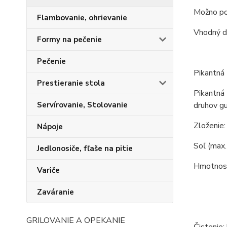
Možno pou
Flambovanie, ohrievanie
Vhodný d
Formy na pečenie
Pečenie
Pikantná 
Prestieranie stola
Pikantná 
druhov gu
Servírovanie, Stolovanie
Zloženie:
Nápoje
Soľ (max. 
Jedlonosiče, fľaše na pitie
Hmotnosť
Variče
Zaváranie
GRILOVANIE A OPEKANIE
Čistenie: