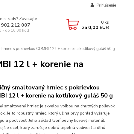
Prihlásenie
e si rady? Zavolajte.
0
ks
 902 212 007
za
0,00 EUR
0 - do 16:00 hod
hrniec s pokrievkou COMBI 12 l + korenie na kotlíkový guláš 50 g
I 12 l + korenie na
ičný smaltovaný hrniec s pokrievkou
I 12 l + korenie na kotlíkový guláš 50 g
ný smaltovaný hrniec je skvelou voľbou na chutných polievok
ok. Je to robustný hrniec, ktorý už na prvý pohľad vyžaruje
iu a poctivosť. Jeho základ tvorí pevný kovový materiál,
ejšie oceľ, ktorý zaručuje dobrú tepelnú vodivosť a dlhú