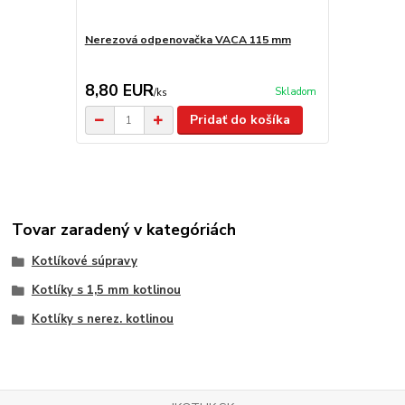
Nerezová odpenovačka VACA 115 mm
Smaltovaná
8,80 EUR
6,50 EU
Skladom
/
ks
Pridať do košíka
Tovar zaradený v kategóriách
Kotlíkové súpravy
Kotlíky s 1,5 mm kotlinou
Kotlíky s nerez. kotlinou