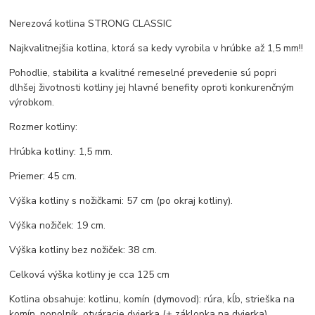
Nerezová kotlina STRONG CLASSIC
Najkvalitnejšia kotlina, ktorá sa kedy vyrobila v hrúbke až 1,5 mm!!
Pohodlie, stabilita a kvalitné remeselné prevedenie sú popri
dlhšej životnosti kotliny jej hlavné benefity oproti konkurenčným
výrobkom.
Rozmer kotliny:
Hrúbka kotliny: 1,5 mm.
Priemer: 45 cm.
Výška kotliny s nožičkami: 57 cm (po okraj kotliny).
Výška nožiček: 19 cm.
Výška kotliny bez nožiček: 38 cm.
Celková výška kotliny je cca 125 cm
Kotlina obsahuje: kotlinu, komín (dymovod): rúra, kĺb, strieška na
komín, popolník, otváracie dvierka (+ záklopka na dvierka).