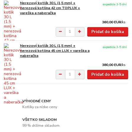
Nerezový kotlík 30 L (1,5 mm) +
expedícia 3-5 dní
nerezová kotlina 42 cm TOPLUX +
vareška a naberačka
360,00 EUR
/
ks
Pridať do košíka
Nerezový kotlík 30 L (1,5 mm) +
expedícia 3-5 dní
nerezová kotlina 45 cm LUX + vareška a
naberačka
380,00 EUR
/
ks
Pridať do košíka
VÝHODNÉ CENY
Kotlíky za nízke ceny
VŠETKO SKLADOM
99 % držíme skladom