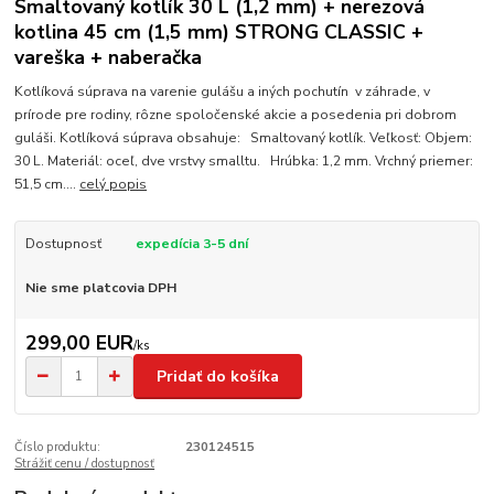
Smaltovaný kotlík 30 L (1,2 mm) + nerezová
kotlina 45 cm (1,5 mm) STRONG CLASSIC +
vareška + naberačka
Kotlíková súprava na varenie gulášu a iných pochutín v záhrade, v
prírode pre rodiny, rôzne spoločenské akcie a posedenia pri dobrom
guláši. Kotlíková súprava obsahuje: Smaltovaný kotlík. Veľkosť: Objem:
30 L. Materiál: oceľ, dve vrstvy smalltu. Hrúbka: 1,2 mm. Vrchný priemer:
51,5 cm....
celý popis
Dostupnosť
expedícia 3-5 dní
Nie sme platcovia DPH
299,00 EUR
/
ks
Pridať do košíka
Číslo produktu:
230124515
Strážiť cenu / dostupnosť