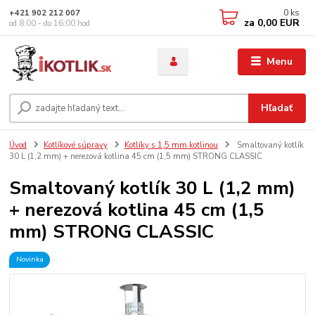
0
ks
+421 902 212 007
za
0,00 EUR
od 8:00 - do 16:00 hod
Menu
Hľadať
Úvod
Kotlíkové súpravy
Kotlíky s 1,5 mm kotlinou
Smaltovaný kotlík
30 L (1,2 mm) + nerezová kotlina 45 cm (1,5 mm) STRONG CLASSIC
Smaltovaný kotlík 30 L (1,2 mm)
+ nerezová kotlina 45 cm (1,5
mm) STRONG CLASSIC
Novinka