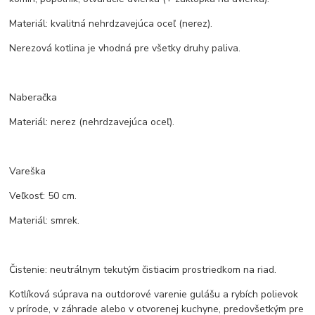
Materiál: kvalitná nehrdzavejúca oceľ (nerez).
Nerezová kotlina je vhodná pre všetky druhy paliva.
Naberačka
Materiál: nerez (nehrdzavejúca oceľ).
Vareška
Veľkosť: 50 cm.
Materiál: smrek.
Čistenie: neutrálnym tekutým čistiacim prostriedkom na riad.
Kotlíková súprava na outdorové varenie gulášu a rybích polievok
v prírode, v záhrade alebo v otvorenej kuchyne, predovšetkým pre