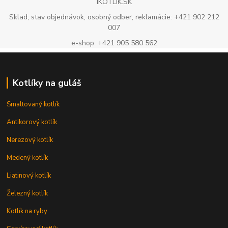
IKOTLIK.SK
Sklad, stav objednávok, osobný odber, reklamácie: +421 902 212
007
e-shop: +421 905 580 562
Kotlíky na guláš
Smaltovaný kotlík
Antikorový kotlík
Nerezový kotlík
Medený kotlík
Liatinový kotlík
Železný kotlík
Kotlík na ryby