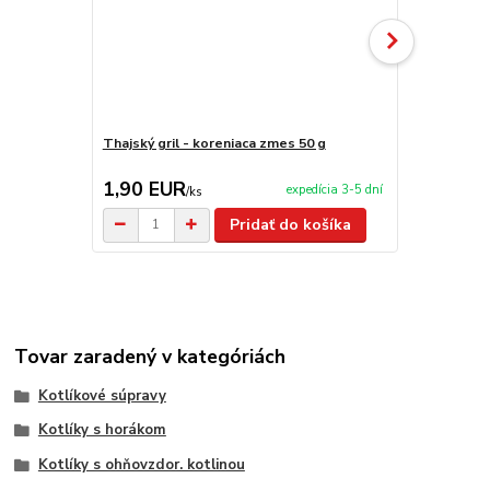
Thajský gril - koreniaca zmes 50 g
Zlaté kurča 
1,90 EUR
1,90 EU
expedícia 3-5 dní
/
ks
Pridať do košíka
Tovar zaradený v kategóriách
Kotlíkové súpravy
Kotlíky s horákom
Kotlíky s ohňovzdor. kotlinou