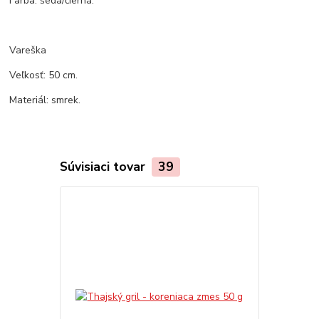
Farba: šedá/čierná.
Vareška
Veľkosť: 50 cm.
Materiál: smrek.
Súvisiaci tovar
39