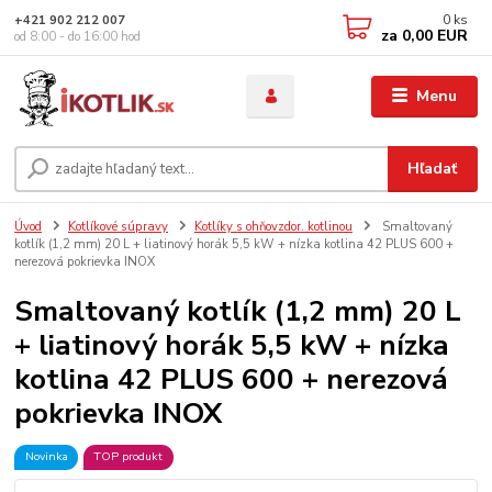
0
ks
+421 902 212 007
za
0,00 EUR
od 8:00 - do 16:00 hod
Menu
Hľadať
Úvod
Kotlíkové súpravy
Kotlíky s ohňovzdor. kotlinou
Smaltovaný
kotlík (1,2 mm) 20 L + liatinový horák 5,5 kW + nízka kotlina 42 PLUS 600 +
nerezová pokrievka INOX
Smaltovaný kotlík (1,2 mm) 20 L
+ liatinový horák 5,5 kW + nízka
kotlina 42 PLUS 600 + nerezová
pokrievka INOX
Novinka
TOP produkt