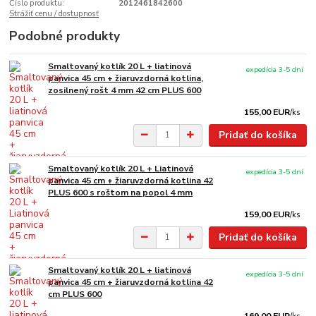
Číslo produktu:
2012461842600
Strážiť cenu / dostupnosť
Podobné produkty
Smaltovaný kotlík 20 L + liatinová
expedícia 3-5 dní
panvica 45 cm + žiaruvzdorná kotlina,
zosilnený rošt 4 mm 42 cm PLUS 600
155,00 EUR
/
ks
Pridať do košíka
Smaltovaný kotlík 20 L + Liatinová
expedícia 3-5 dní
panvica 45 cm + žiaruvzdorná kotlina 42
PLUS 600 s roštom na popol 4 mm
159,00 EUR
/
ks
Pridať do košíka
Smaltovaný kotlík 20 L + liatinová
expedícia 3-5 dní
panvica 45 cm + žiaruvzdorná kotlina 42
cm PLUS 600