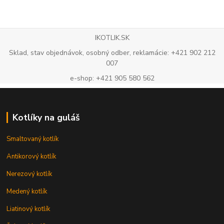
IKOTLIK.SK
Sklad, stav objednávok, osobný odber, reklamácie: +421 902 212
007
e-shop: +421 905 580 562
Kotlíky na guláš
Smaltovaný kotlík
Antikorový kotlík
Nerezový kotlík
Medený kotlík
Liatinový kotlík