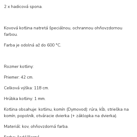
2 x hadicová spona.
Kovová kotlina natretá špeciálnou, ochrannou ohňovzdornou
farbou.
Farba je odolná až do 600 °C.
Rozmer kotliny:
Priemer: 42 cm.
Celková výška: 118 cm.
Hrúbka kotliny: 1 mm.
Kotlina obsahuje: kotlinu, komín (Dymovod): rúra, kĺb, strieška na
komín, popolník, otváracie dvierka (+ záklopka na dvierka).
Materiál: kov, ohňovzdorná farba.