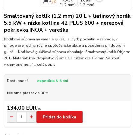
Smaltovaný kotlík (1,2 mm) 20 L + liatinový horák
5,5 kW + nízka kotlina 42 PLUS 600 + nerezová
pokrievka INOX + vareška
Kotlíková súprava na varenie gulášu a iných pochutín v záhrade, v
prírode pre rodiny, rôzne spoločenské akcie a posedenia pri dobrom
guláši. Kotlíková gulášová súprava obsahuje: Smaltovaný kotlík Objem:
20 L. Materiál: kov, dvojvrstvový smalt. Hrúbka: cca 1,2 mm. Veľkosť:
vrchný priemer: 4...
celý popis
Dostupnosť
expedícia 3-5 dní
Nie sme platcovia DPH
134,00 EUR
/
ks
Pridať do košíka