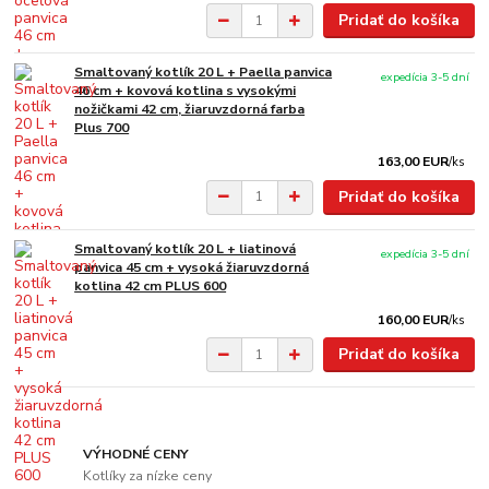
Pridať do košíka
Smaltovaný kotlík 20 L + Paella panvica
expedícia 3-5 dní
46 cm + kovová kotlina s vysokými
nožičkami 42 cm, žiaruvzdorná farba
Plus 700
163,00 EUR
/
ks
Pridať do košíka
Smaltovaný kotlík 20 L + liatinová
expedícia 3-5 dní
panvica 45 cm + vysoká žiaruvzdorná
kotlina 42 cm PLUS 600
160,00 EUR
/
ks
Pridať do košíka
VÝHODNÉ CENY
Kotlíky za nízke ceny