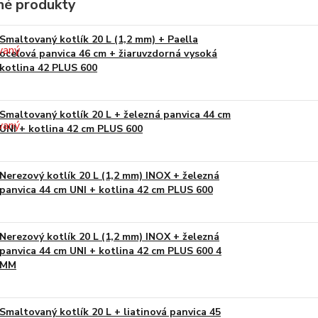
é produkty
Smaltovaný kotlík 20 L (1,2 mm) + Paella
oceľová panvica 46 cm + žiaruvzdorná vysoká
kotlina 42 PLUS 600
Smaltovaný kotlík 20 L + železná panvica 44 cm
UNI + kotlina 42 cm PLUS 600
Nerezový kotlík 20 L (1,2 mm) INOX + železná
panvica 44 cm UNI + kotlina 42 cm PLUS 600
Nerezový kotlík 20 L (1,2 mm) INOX + železná
panvica 44 cm UNI + kotlina 42 cm PLUS 600 4
MM
Smaltovaný kotlík 20 L + liatinová panvica 45