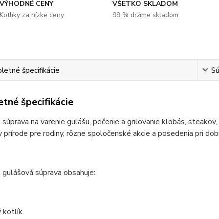
VÝHODNÉ CENY
VŠETKO SKLADOM
Kotlíky za nízke ceny
99 % držíme skladom
etné špecifikácie
Sú
tné špecifikácie
 súprava na varenie gulášu, pečenie a grilovanie klobás, steakov, 
v prírode pre rodiny, rôzne spoločenské akcie a posedenia pri dobr
 gulášová súprava obsahuje:
kotlík.