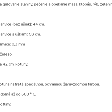
 grilovanie slaniny, pečenie a opekanie mäsa, klobás, rýb, zelenin
anvice (bez ušiek): 44 cm.
anvice s uškami: 58 cm.
anvice: 0,3 mm
 železo.
 42 cm. kotliny.
tlina natretá špeciálnou, ochrannou žiaruvzdornou farbou.
odolná až do 600 ° C.
tliny: