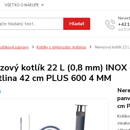
VŠETKO O NÁKUPE
Neviet
Hľadať
+421
od 8:0
otlíkové súpravy
Kotlíky s ohňovzdor. kotlinou
Nerezový kotlík 22 L
zový kotlík 22 L (0,8 mm) INOX 
tlina 42 cm PLUS 600 4 MM
Nere
panv
cm P
Kotlík
steako