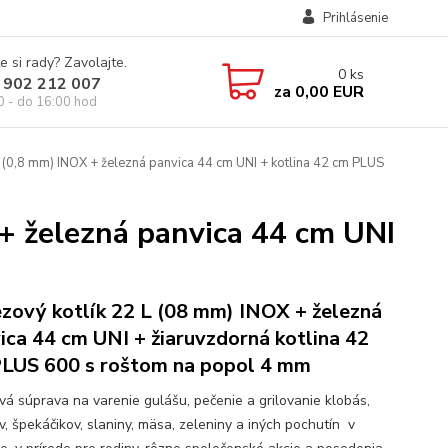
Prihlásenie
e si rady? Zavolajte.
0
ks
 902 212 007
za
0,00 EUR
0 - do 16:00 hod
 (0,8 mm) INOX + železná panvica 44 cm UNI + kotlina 42 cm PLUS
+ železná panvica 44 cm UNI
zový kotlík 22 L (08 mm) INOX + železná
ica 44 cm UNI + žiaruvzdorná kotlina 42
LUS 600 s roštom na popol 4 mm
ová súprava na varenie gulášu, pečenie a grilovanie klobás,
v, špekáčikov, slaniny, mäsa, zeleniny a iných pochutín v