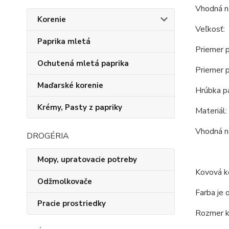
Vhodná na
Korenie
Veľkosť:
Paprika mletá
Priemer p
Ochutená mletá paprika
Priemer p
Maďarské korenie
Hrúbka p
Krémy, Pasty z papriky
Materiál:
Vhodná na
DROGÉRIA
Mopy, upratovacie potreby
Kovová ko
Odžmolkovače
Farba je 
Pracie prostriedky
Rozmer ko