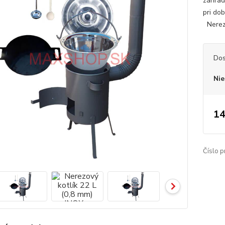
záhrad
pri do
Nerezo
Dos
Nie
14
Číslo p