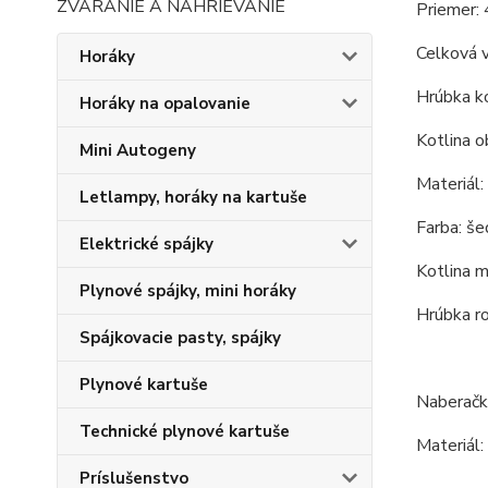
ZVÁRANIE A NAHRIEVANIE
Priemer: 
Celková 
Horáky
Hrúbka ko
Horáky na opalovanie
Kotlina o
Mini Autogeny
Materiál:
Letlampy, horáky na kartuše
Farba: šed
Elektrické spájky
Kotlina m
Plynové spájky, mini horáky
Hrúbka r
Spájkovacie pasty, spájky
Plynové kartuše
Naberačk
Technické plynové kartuše
Materiál:
Príslušenstvo