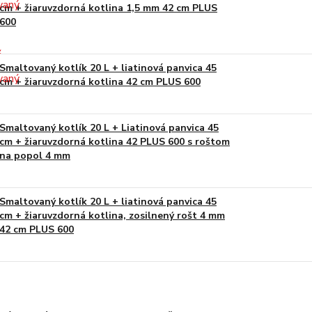
cm + žiaruvzdorná kotlina 1,5 mm 42 cm PLUS
600
Smaltovaný kotlík 20 L + liatinová panvica 45
cm + žiaruvzdorná kotlina 42 cm PLUS 600
Smaltovaný kotlík 20 L + Liatinová panvica 45
cm + žiaruvzdorná kotlina 42 PLUS 600 s roštom
na popol 4 mm
Smaltovaný kotlík 20 L + liatinová panvica 45
cm + žiaruvzdorná kotlina, zosilnený rošt 4 mm
42 cm PLUS 600