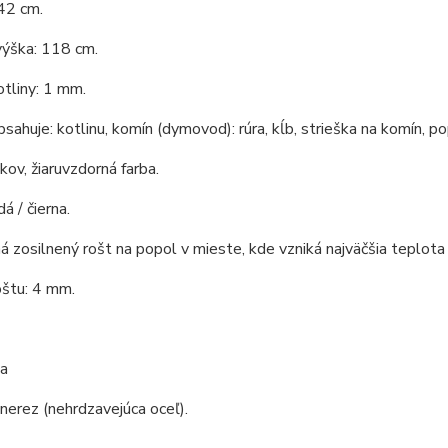
42 cm.
výška: 118 cm.
tliny: 1 mm.
bsahuje: kotlinu, komín (dymovod): rúra, kĺb, strieška na komín, po
 kov, žiaruvzdorná farba.
á / čierna.
á zosilnený rošt na popol v mieste, kde vzniká najväčšia teplota 
oštu: 4 mm.
a
 nerez (nehrdzavejúca oceľ).