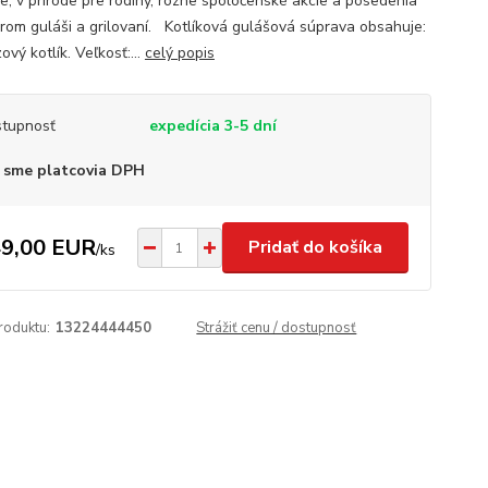
e, v prírode pre rodiny, rôzne spoločenské akcie a posedenia
brom guláši a grilovaní. Kotlíková gulášová súprava obsahuje:
vý kotlík. Veľkosť:...
celý popis
tupnosť
expedícia 3-5 dní
 sme platcovia DPH
9,00 EUR
Pridať do košíka
/
ks
roduktu:
13224444450
Strážiť cenu / dostupnosť