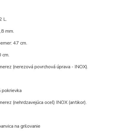
2 L.
0,8 mm.
iemer: 47 cm.
0 cm.
 nerez (nerezová povrchová úprava - INOX).
 pokrievka
 nerez (nehrdzavejúca oceľ) INOX (antikor).
anvica na grilovanie