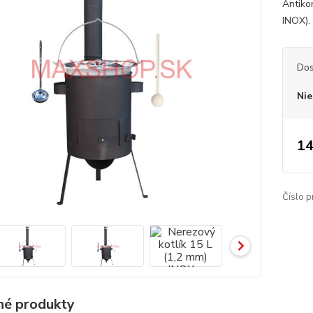
Antiko
INOX). 
Dos
Nie
14
Číslo p
é produkty