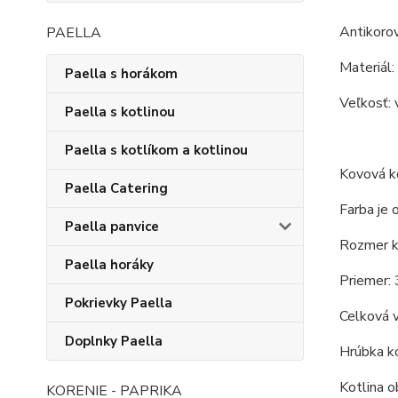
Antikoro
PAELLA
Materiál:
Paella s horákom
Veľkosť: 
Paella s kotlinou
Paella s kotlíkom a kotlinou
Kovová ko
Paella Catering
Farba je 
Paella panvice
Rozmer ko
Paella horáky
Priemer: 
Pokrievky Paella
Celková 
Doplnky Paella
Hrúbka ko
Kotlina o
KORENIE - PAPRIKA