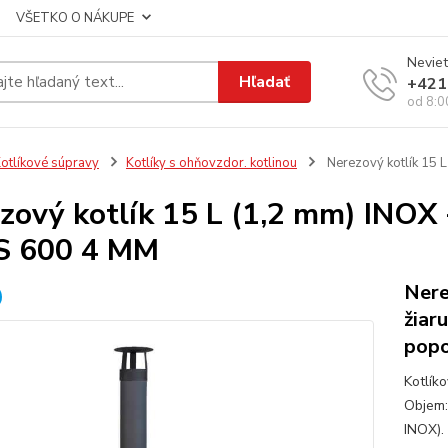
VŠETKO O NÁKUPE
Neviet
Hľadať
+421
od 8:0
otlíkové súpravy
Kotlíky s ohňovzdor. kotlinou
Nerezový kotlík 15 
zový kotlík 15 L (1,2 mm) INOX 
S 600 4 MM
Nere
žiar
pop
Kotlík
Objem:
INOX).