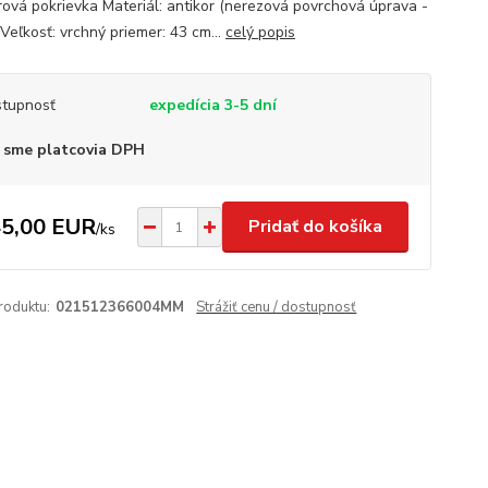
rová pokrievka Materiál: antikor (nerezová povrchová úprava -
Veľkosť: vrchný priemer: 43 cm...
celý popis
tupnosť
expedícia 3-5 dní
 sme platcovia DPH
5,00 EUR
Pridať do košíka
/
ks
roduktu:
021512366004MM
Strážiť cenu / dostupnosť