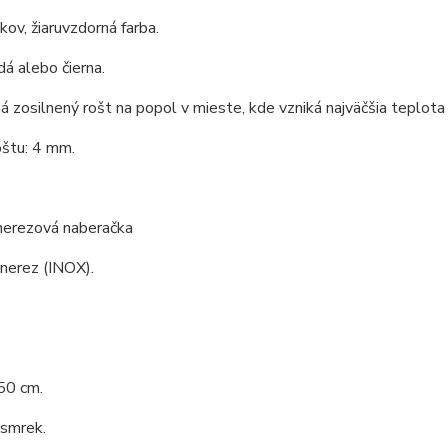
 kov, žiaruvzdorná farba.
dá alebo čierna.
á zosilnený rošt na popol v mieste, kde vzniká najväčšia teplota 
oštu: 4 mm.
 nerezová naberačka
 nerez (INOX).
50 cm.
 smrek.