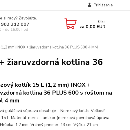
Prihlásenie
e si rady? Zavolajte.
0
ks
 902 212 007
za
0,00 EUR
0 - do 16:00 hod
L (1,2 mm) INOX + žiaruvzdorná kotlina 36 PLUS 600 4 MM
+ žiaruvzdorná kotlina 36
zový kotlík 15 L (1,2 mm) INOX +
uvzdorná kotlina 36 PLUS 600 s roštom na
ol 4 mm
ová gulášová súprava obsahuje: Nerezový kotlík. Veľkosť:
 15 L. Materiál: nerez - antikor (nerezová povrchová úprava -
 Hrúbka: 1,2 mm. Vrchný priemer: 43 cm. Výška: 21 cm.