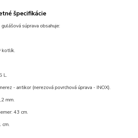
tné špecifikácie
 gulášová súprava obsahuje:
kotlík.
5 L.
 nerez - antikor (nerezová povrchová úprava - INOX).
1,2 mm.
iemer: 43 cm.
1 cm.