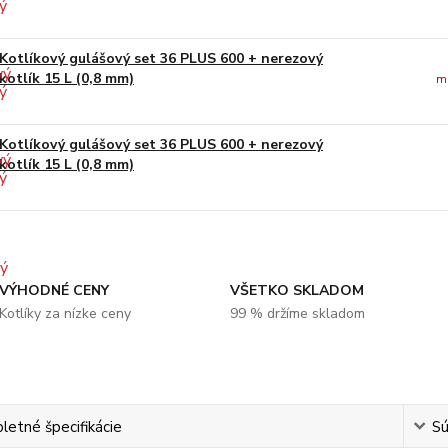
Kotlíkový gulášový set 36 PLUS 600 + nerezový
kotlík 15 L (0,8 mm)
m
Kotlíkový gulášový set 36 PLUS 600 + nerezový
kotlík 15 L (0,8 mm)
VÝHODNÉ CENY
VŠETKO SKLADOM
Kotlíky za nízke ceny
99 % držíme skladom
etné špecifikácie
Sú