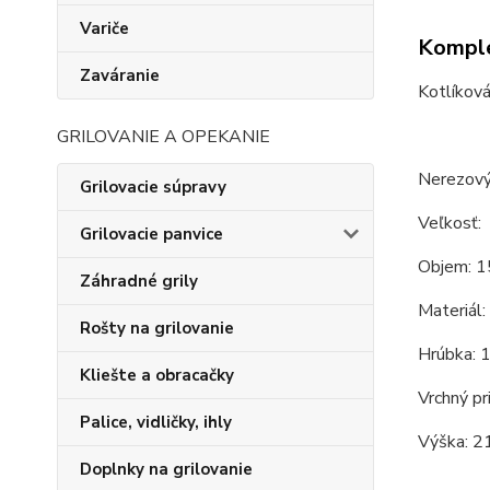
Variče
Komple
Zaváranie
Kotlíková
GRILOVANIE A OPEKANIE
Nerezový 
Grilovacie súpravy
Veľkosť:
Grilovacie panvice
Objem: 1
Záhradné grily
Materiál:
Rošty na grilovanie
Hrúbka: 
Kliešte a obracačky
Vrchný pr
Palice, vidličky, ihly
Výška: 2
Doplnky na grilovanie