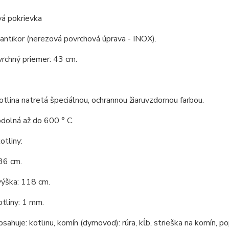
vá pokrievka
 antikor (nerezová povrchová úprava - INOX).
vrchný priemer: 43 cm.
tlina natretá špeciálnou, ochrannou žiaruvzdornou farbou.
odolná až do 600 ° C.
tliny:
36 cm.
výška: 118 cm.
tliny: 1 mm.
bsahuje: kotlinu, komín (dymovod): rúra, kĺb, strieška na komín, po