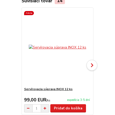
Súvisiaci tovar
14
Akcia
Servírovacia súprava INOX 12 ks
Servírovací 
99,00 EUR
9,95 EU
expedícia 3-5 dní
/
ks
Pridať do košíka