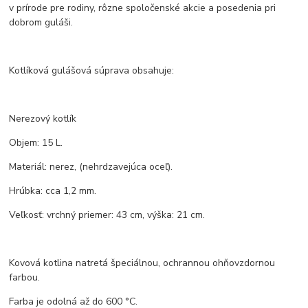
v prírode pre rodiny, rôzne spoločenské akcie a posedenia pri
dobrom guláši.
Kotlíková gulášová súprava obsahuje:
Nerezový kotlík
Objem: 15 L.
Materiál: nerez, (nehrdzavejúca oceľ).
Hrúbka: cca 1,2 mm.
Veľkosť: vrchný priemer: 43 cm, výška: 21 cm.
Kovová kotlina natretá špeciálnou, ochrannou ohňovzdornou
farbou.
Farba je odolná až do 600 °C.