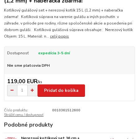
(1,2 mm) + naberačka zdarma!
Kotlíkový gulášový set + nerezový kotlík 15 L (1,2 mm) + naberačka
zdarma! Kotlíková súprava na varenie gulášu a iných pochutín v
záhrade, v prírode pre rodiny, rôzne spoločenské akcie a posedenia pri
dobrom guláši. Kotlíková gulášová súprava obsahuje: Nerezový kotlík
Objem: 15 L. Materiál: n...
celý popis
Dostupnosť
expedícia 3-5 dní
Nie sme platcovia DPH
119,00 EUR
/
ks
Pridať do košíka
Číslo produktu:
0010361512600
Strážiť cenu / dostupnosť
Podobné produkty
Nerezový kotlíkový set 36 cm +