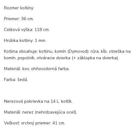
Rozmer kotliny:
Priemer: 36 cm.
Celková výška: 118 cm.
Hrúbka kotliny: 1 mm.
Kotlina obsahuje: kotlinu, komín (Dymovod): rúra, kĺb, strieška na
komín, popolník, otváracie dvierka (+ záklopka na dvierka).
Materiál: kov, ohňovzdorná farba.
Farba: šedá.
Nerezová pokrievka na 14 L. kotlík.
Materiál: nerez (nehrdzavejúca oceľ).
Veľkosť: vrchný priemer: 41 cm.