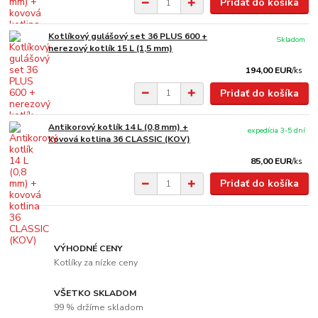
Pridať do košíka
Kotlíkový gulášový set 36 PLUS 600 +
Skladom
nerezový kotlík 15 L (1,5 mm)
194,00 EUR
/
ks
Pridať do košíka
Antikorový kotlík 14 L (0,8 mm) +
expedícia 3-5 dní
kovová kotlina 36 CLASSIC (KOV)
85,00 EUR
/
ks
Pridať do košíka
VÝHODNÉ CENY
Kotlíky za nízke ceny
VŠETKO SKLADOM
99 % držíme skladom