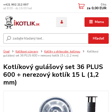
0
ks
+421 902 212 007
za
0,00 EUR
od 8:00 - do 16:00 hod
Menu
Hľadať
Úvod
Kotlíkové súpravy
Kotlíky s ohňovzdor. kotlinou
Kotlíkový
gulášový set 36 PLUS 600 + nerezový kotlík 15 L (1,2 mm)
Kotlíkový gulášový set 36 PLUS
600 + nerezový kotlík 15 L (1,2
mm)