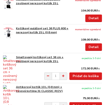
momentálne vypredané
zosilnený nerezový kotlík 15 L
104,00 EUR
/
ks
Detail
Kotlíkový gulášový set 36 PLUS 600 +
momentálne vypredané
nerezový kotlík 15 L (0,8 mm)
109,00 EUR
/
ks
Detail
Smaltovaný kotlíkový set 36 cm +
expedícia 3-5 dní
zosilnený nerezový kotlík 15 L
172,00 EUR
/
ks
Pridať do košíka
Antikorový kotlík 10 L (0,8 mm) +
expedícia 3-5 dní
kovová kotlina 31 CLASSIC (KOV)
75,00 EUR
/
ks