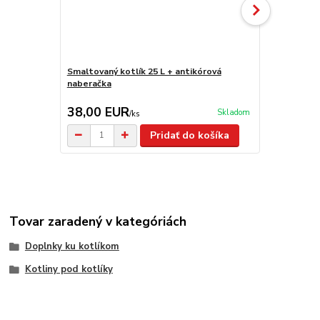
Smaltovaný kotlík 25 L + antikórová
Smaltovaný k
naberačka
38,00 EUR
37,50 E
Skladom
/
ks
Pridať do košíka
Tovar zaradený v kategóriách
Doplnky ku kotlíkom
Kotliny pod kotlíky