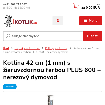
0
ks
+421 902 212 007
za
0,00 EUR
od 8:00 - do 16:00 hod
Menu
Hľadať
Úvod
Doplnky ku kotlíkom
Kotliny pod kotlíky
Kotlina 42 cm (1 mm)
s žiaruvzdornou farbou PLUS 600 + nerezový dymovod
Kotlina 42 cm (1 mm) s
žiaruvzdornou farbou PLUS 600 +
nerezový dymovod
Novinka