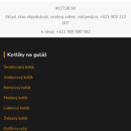
IKOTLIK.SK
Sklad, stav objednávok, osobný odber, reklamácie: +421 902 212
007
e-shop: +421 905 580 562
Kotlíky na guláš
Smaltovaný kotlík
Antikorový kotlík
Nerezový kotlík
Medený kotlík
Liatinový kotlík
Železný kotlík
Kotlík na ryby