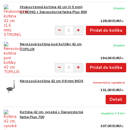
Hrubostenná kotlina 42 cm (1,5 mm)
Skladom
STRONG + žiaruvzdorná farba Plus 600
128,00 EUR
/
ks
Pridať do košíka
Nerezová kotlina pod kotlíky 42 cm
Skladom
TOPLUX
194,00 EUR
/
ks
Pridať do košíka
Nerezová kotlina 42 cm 0,8 mm INOX
momentálne vypredané
131,00 EUR
/
ks
Detail
Kotlina 42 cm, vysoká + žiaruvzdorná
expedícia 3-5 dní
farba Plus 700
107,00 EUR
/
ks