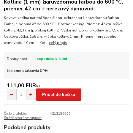
Kotlina (1 mm) žiaruvzdornou farbou do 600 °C,
priemer 42 cm + nerezový dymovod
Kovová kotlina natretá špeciálnou, ochrannou žiaruvzdornou farbou.
Farba je odolná až do 600 ° C. Rozmer kotliny: Priemer: 42 cm. Výška
kotliny: 42,3 cm (po okraj kotliny). Výška nôh po dno kotliny je 17,5 cm.
Celková výška: 156 cm. Hrúbka kotliny: 1 mm. Priemer nerezového
dymovodu: 10 cm. Kot...
celý popis
Dostupnosť
expedícia 3-5 dní
Nie sme platcovia DPH
111,00 EUR
/
ks
Pridať do košíka
Číslo produktu:
4212156600
Strážiť cenu / dostupnosť
Podobné produkty