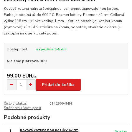
Kovová kotlina natretá špeciálnou, ochrannou žiaruvzdornou farbou.
Farba je odolná až do 600 ° C. Rozmer kotliny: Priemer: 42 cm. Celková
výška: 118 cm. Hrúbka kotliny: 1 mm. Kotlina obsahuje: kotlinu, komín
(dymovod): rúra, kĺb, strieška na komín, popolník, otváracie dvierka (+
záklopka na dvierk...
celý popis
Dostupnosť
expedícia 3-5 dní
Nie sme platcovia DPH
99,00 EUR
/
ks
Pridať do košíka
Číslo produktu:
01426004MM
Strážiť cenu / dostupnosť
Podobné produkty
Kovová kotlina pod kotlíky 42 cm
Skladom