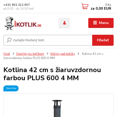
0
ks
+421 902 212 007
za
0,00 EUR
od 8:00 - do 16:00 hod
Menu
Hľadať
Úvod
Doplnky ku kotlíkom
Kotliny pod kotlíky
Kotlina 42 cm s
žiaruvzdornou farbou PLUS 600 4 MM
Kotlina 42 cm s žiaruvzdornou
farbou PLUS 600 4 MM
Novinka