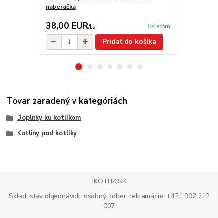
naberačka
38,00 EUR
37,50 E
Skladom
/
ks
Pridať do košíka
Tovar zaradený v kategóriách
Doplnky ku kotlíkom
Kotliny pod kotlíky
IKOTLIK.SK
Sklad, stav objednávok, osobný odber, reklamácie: +421 902 212
007