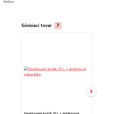
Súvisiaci tovar
7
Smaltovaný kotlík 25 L + antikórová
Smaltovaný k