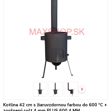
Kotlina 42 cm s žiaruvzdornou farbou do 600 °C +
zosilnený rošt 4 mm PLUS 600 4 MM