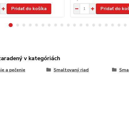
Pridať do košíka
Pridať do ko
zaradený v kategóriách
ie a pečenie
Smaltovaný riad
Smal