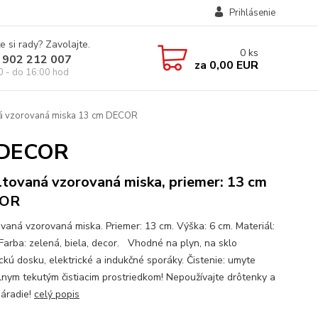
Prihlásenie
e si rady? Zavolajte.
0
ks
 902 212 007
za
0,00 EUR
0 - do 16:00 hod
á vzorovaná miska 13 cm DECOR
m DECOR
tovaná vzorovaná miska, priemer: 13 cm
OR
vaná vzorovaná miska. Priemer: 13 cm. Výška: 6 cm. Materiál:
 Farba: zelená, biela, decor. Vhodné na plyn, na sklo
ckú dosku, elektrické a indukčné sporáky. Čistenie: umyte
lnym tekutým čistiacim prostriedkom! Nepoužívajte drôtenky a
náradie!
celý popis