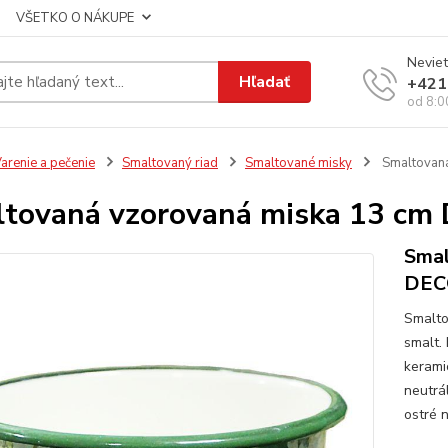
VŠETKO O NÁKUPE
Neviet
Hľadať
+421
od 8:0
arenie a pečenie
Smaltovaný riad
Smaltované misky
Smaltovan
tovaná vzorovaná miska 13 c
Smal
DEC
Smalto
smalt.
kerami
neutrá
ostré 