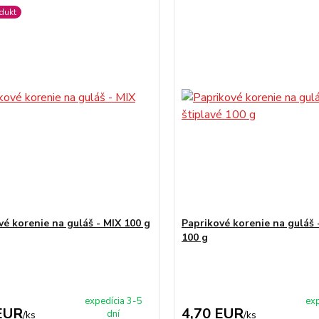
dukt
vé korenie na guláš - MIX 100 g
Paprikové korenie na guláš -
100 g
expedícia 3-5
exp
EUR
4,70 EUR
dní
/
ks
/
ks