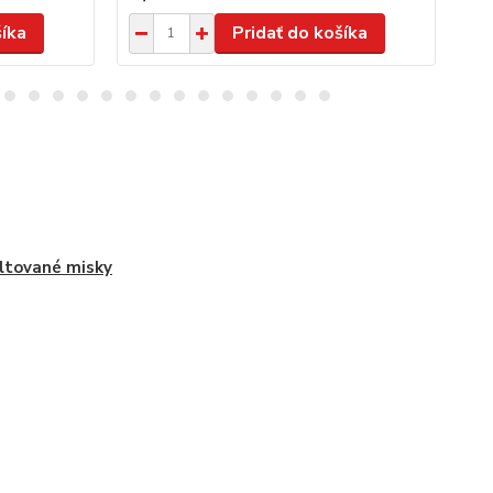
šíka
Pridať do košíka
tované misky