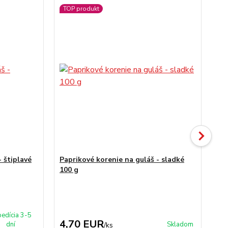
TOP produkt
TO
 štiplavé
Paprikové korenie na guláš - sladké
Pa
100 g
edícia 3-5
4,70 EUR
6
dní
Skladom
/
ks