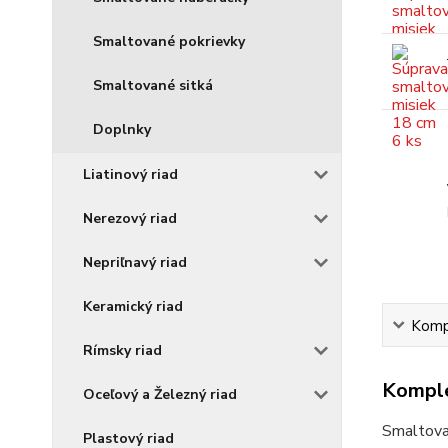
Smaltované pokrievky
Smaltované sitká
Doplnky
Liatinový riad
Nerezový riad
Nepriľnavý riad
Keramický riad
Kompl
Rímsky riad
Komple
Oceľový a Železný riad
Smaltova
Plastový riad