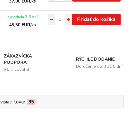
37,00 EUR
/
ks
expedícia 3-5 dní
Pridať do košíka
45,50 EUR
/
ks
ZÁKAZNÍCKA
RÝCHLE DODANIE
PODPORA
Doručenie do 3 až 5 dní
Stačí zavolať
visiaci tovar
35