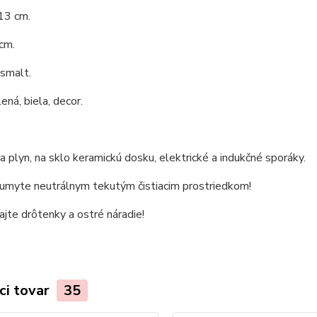
13 cm.
cm.
 smalt.
ená, biela, decor.
 plyn, na sklo keramickú dosku, elektrické a indukčné sporáky.
 umyte neutrálnym tekutým čistiacim prostriedkom!
jte drôtenky a ostré náradie!
ci tovar
35