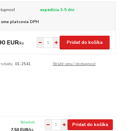
tupnosť
expedícia 3-5 dní
 sme platcovia DPH
90 EUR
Pridať do košíka
/
ks
roduktu:
01-2541
Strážiť cenu / dostupnosť
Skladom
Pridať do košíka
7,50 EUR
/
ks