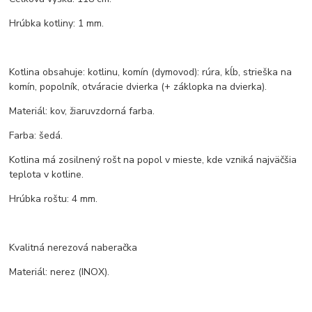
Hrúbka kotliny: 1 mm.
Kotlina obsahuje: kotlinu, komín (dymovod): rúra, kĺb, strieška na
komín, popolník, otváracie dvierka (+ záklopka na dvierka).
Materiál: kov, žiaruvzdorná farba.
Farba: šedá.
Kotlina má zosilnený rošt na popol v mieste, kde vzniká najväčšia
teplota v kotline.
Hrúbka roštu: 4 mm.
Kvalitná nerezová naberačka
Materiál: nerez (INOX).