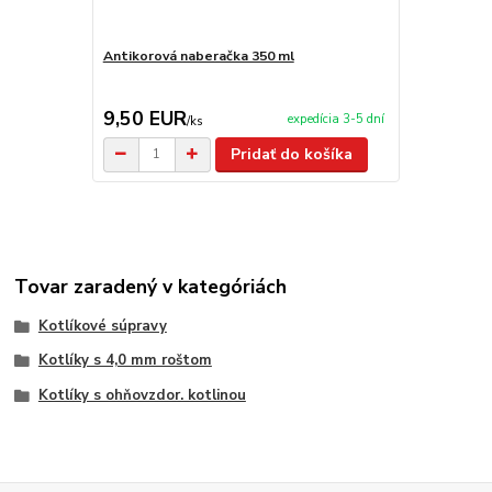
Antikorová naberačka 350 ml
Horák 7 kW 
príslušenst
9,50 EUR
65,00 E
expedícia 3-5 dní
/
ks
Pridať do košíka
Tovar zaradený v kategóriách
Kotlíkové súpravy
Kotlíky s 4,0 mm roštom
Kotlíky s ohňovzdor. kotlinou