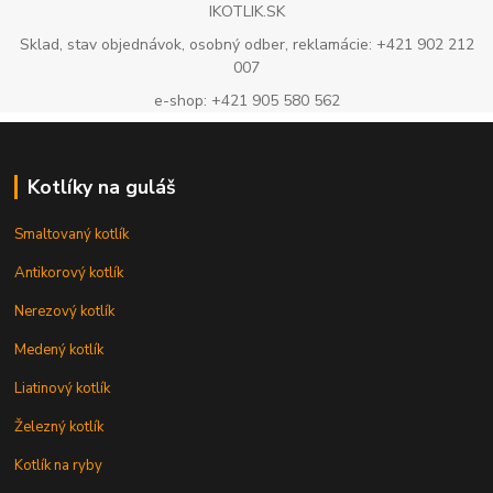
IKOTLIK.SK
Sklad, stav objednávok, osobný odber, reklamácie: +421 902 212
007
e-shop: +421 905 580 562
Kotlíky na guláš
Smaltovaný kotlík
Antikorový kotlík
Nerezový kotlík
Medený kotlík
Liatinový kotlík
Železný kotlík
Kotlík na ryby