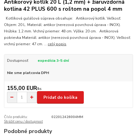
Antikorový kotlík 20 L (1,2 mm) + žiaruvzdorná
kotlina 42 PLUS 600 s roštom na popol 4 mm
Kotlíková gulášová súprava obsahuje: Antikorový kotlík. Veľkosť:
Objem: 20 L. Materiál: antikor (nerezová povrchová úprava - INOX).
Hrúbka: 1,2 mm. Vrchný priemer: 48 cm. Výška: 20 cm. Antikorová
pokrievka Materiál: antikor (nerezová povrchová úprava - INOX). Veľkosť:
vrchný priemer: 47 cm. ...
celý popis
Dostupnosť
expedícia 3-5 dní
Nie sme platcovia DPH
155,00 EUR
/
ks
Pridať do košíka
Číslo produktu:
022012426004MM
Strážiť cenu / dostupnosť
Podobné produkty