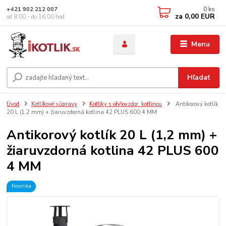
0
ks
+421 902 212 007
za
0,00 EUR
od 8:00 - do 16:00 hod
Menu
Hľadať
Úvod
Kotlíkové súpravy
Kotlíky s ohňovzdor. kotlinou
Antikorový kotlík
20 L (1,2 mm) + žiaruvzdorná kotlina 42 PLUS 600 4 MM
Antikorový kotlík 20 L (1,2 mm) +
žiaruvzdorná kotlina 42 PLUS 600
4 MM
Novinka