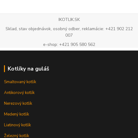
IKOTLIK.SK
Sklad, stav objednávok, osobný odber, reklamácie: +421 902 212
007
e-shop: +421 905 580 562
Kotlíky na guláš
Smaltovaný kotlík
Antikorový kotlík
Nerezový kotlík
Medený kotlík
Liatinový kotlík
Železný kotlík