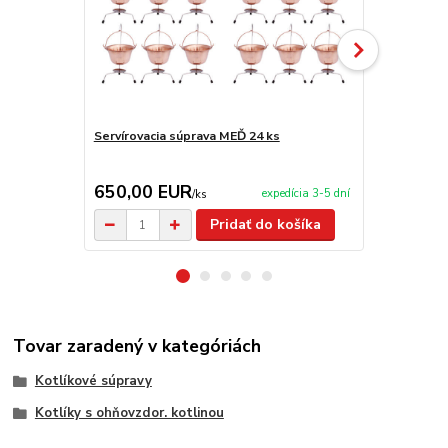
Servírovacia súprava MEĎ 24 ks
Horák 7 kW 
príslušenst
650,00 EUR
65,00 E
expedícia 3-5 dní
/
ks
Pridať do košíka
Tovar zaradený v kategóriách
Kotlíkové súpravy
Kotlíky s ohňovzdor. kotlinou