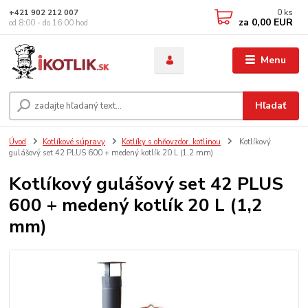
0
ks
+421 902 212 007
za
0,00 EUR
od 8:00 - do 16:00 hod
Menu
Hľadať
Úvod
Kotlíkové súpravy
Kotlíky s ohňovzdor. kotlinou
Kotlíkový
gulášový set 42 PLUS 600 + medený kotlík 20 L (1,2 mm)
Kotlíkový gulášový set 42 PLUS
600 + medený kotlík 20 L (1,2
mm)