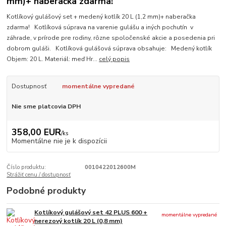
mm)+ naberačka zdarma!
Kotlíkový gulášový set + medený kotlík 20 L (1,2 mm)+ naberačka
zdarma! Kotlíková súprava na varenie gulášu a iných pochutín v
záhrade, v prírode pre rodiny, rôzne spoločenské akcie a posedenia pri
dobrom guláši. Kotlíková gulášová súprava obsahuje: Medený kotlík
Objem: 20 L. Materiál: meď Hr...
celý popis
Dostupnosť
momentálne vypredané
Nie sme platcovia DPH
358,00 EUR
/
ks
Momentálne nie je k dispozícii
Číslo produktu:
0010422012600M
Strážiť cenu / dostupnosť
Podobné produkty
Kotlíkový gulášový set 42 PLUS 600 +
momentálne vypredané
nerezový kotlík 20 L (0,8 mm)