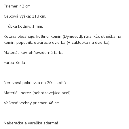
Priemer: 42 cm.
Celková výška: 118 cm.
Hrúbka kotliny: 1 mm.
Kotlina obsahuje: kotlinu, komín (Dymovod): rúra, kĺb, strieška na
komín, popolník, otváracie dvierka (+ záklopka na dvierka).
Materiál: kov, ohňovzdorná farba.
Farba: šedá.
Nerezová pokrievka na 20 L. kotlík.
Materiál: nerez (nehrdzavejúca oceľ).
Veľkosť: vrchný priemer: 46 cm.
Naberačka a vareška zdarma!