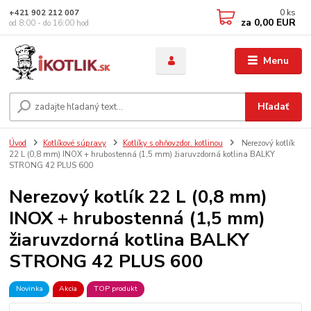
0
ks
+421 902 212 007
za
0,00 EUR
od 8:00 - do 16:00 hod
Menu
Hľadať
Úvod
Kotlíkové súpravy
Kotlíky s ohňovzdor. kotlinou
Nerezový kotlík
22 L (0,8 mm) INOX + hrubostenná (1,5 mm) žiaruvzdorná kotlina BALKY
STRONG 42 PLUS 600
Nerezový kotlík 22 L (0,8 mm)
INOX + hrubostenná (1,5 mm)
žiaruvzdorná kotlina BALKY
STRONG 42 PLUS 600
Novinka
Akcia
TOP produkt