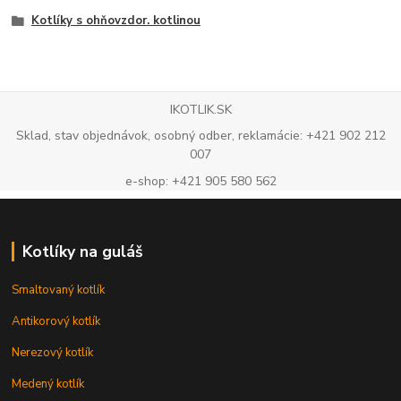
Kotlíky s ohňovzdor. kotlinou
IKOTLIK.SK
Sklad, stav objednávok, osobný odber, reklamácie: +421 902 212
007
e-shop: +421 905 580 562
Kotlíky na guláš
Smaltovaný kotlík
Antikorový kotlík
Nerezový kotlík
Medený kotlík