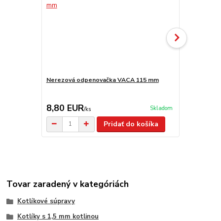
Nerezová odpenovačka VACA 115 mm
Smaltovaná
8,80 EUR
6,50 EU
Skladom
/
ks
Pridať do košíka
Tovar zaradený v kategóriách
Kotlíkové súpravy
Kotlíky s 1,5 mm kotlinou