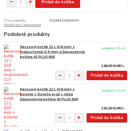
Pridať do košíka
Číslo produktu:
322084215600OH
Strážiť cenu / dostupnosť
Podobné produkty
Nerezový kotlík 22 L (0,8 mm) +
expedícia 3-5 dní
hrubostenná (1,5 mm) a žiaruvzdorná
kotlina 42 PLUS 600
148,00 EUR
/
ks
Pridať do košíka
Nerezový kotlík 22 L (0,8 mm) +
expedícia 3-5 dní
korenie + človeče pi už + nízka
žiaruvzdorná kotlina 42 PLUS 600
125,00 EUR
/
ks
Pridať do košíka