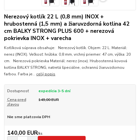
Nerezový kotlík 22 L (0,8 mm) INOX +
hrubostenná (1,5 mm) a žiaruvzdorná kotlina 42
cm BALKY STRONG PLUS 600 + nerezová
pokrievka INOX + varecha
Kotlíková súprava obsahuje: Nerezový kotlík. Objem: 22 L. Materiál:
nerez (INOX). Veľkosť: hrúbka: 0,8 mm, vrchný priemer: 47 cm, výška: 20
cm. Nerezová pokrievka Materiál: nerez (inox). Hrubostenná kovová
kotlina BALKY STRONG, natretá špeciálne, ochrannú žiaruvzdornou
farbou. Farba je...
celý popis
Dostupnosť
expedícia 3-5 dní
Cena pred
149,00 EUR
zľavou
Nie sme platcovia DPH
140,00 EUR
/
ks