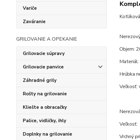
Komple
Variče
Kotlíková
Zaváranie
Nerezový 
GRILOVANIE A OPEKANIE
Objem: 2
Grilovacie súpravy
Materiál:
Grilovacie panvice
Hrúbka n
Záhradné grily
Veľkosť: 
Rošty na grilovanie
Kliešte a obracačky
Nerezová
Palice, vidličky, ihly
Veľkosť:
Doplnky na grilovanie
Vrchný pr