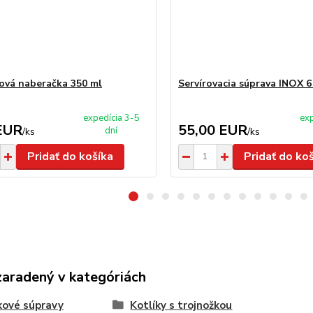
ová naberačka 350 ml
Servírovacia súprava INOX 6
expedícia 3-5
exp
EUR
55,00 EUR
dní
/
ks
/
ks
Pridať do košíka
Pridať do ko
zaradený v kategóriách
kové súpravy
Kotlíky s trojnožkou