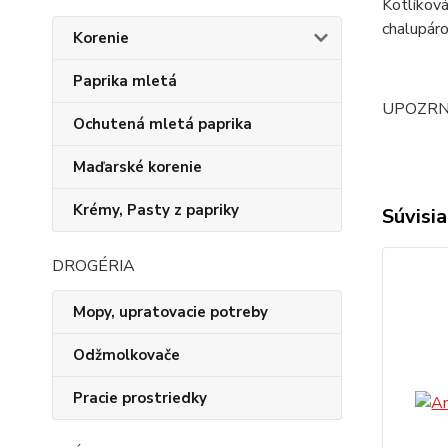
Kotlíková
chalupáro
Korenie
Paprika mletá
UPOZRNENI
Ochutená mletá paprika
Maďarské korenie
Krémy, Pasty z papriky
Súvisia
DROGÉRIA
Mopy, upratovacie potreby
Odžmolkovače
Pracie prostriedky