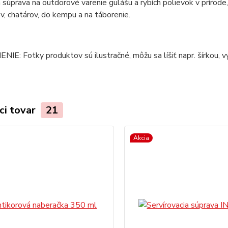
 súprava na outdorové varenie gulášu a rybích polievok v prírod
v, chatárov, do kempu a na táborenie.
E: Fotky produktov sú ilustračné, môžu sa líšiť napr. šírkou, vý
ci tovar
21
Akcia