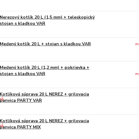
Nerezový kotlík 20 L (1,5 mm) + teleskopický
stojan s kladkou VAR
Medený kotlík 20 L + stojan s kladkou VAR
m
Medený kotlík 20 L (1,2 mm) + pokrievka +
stojan s kladkou VAR
m
Kotlíková súprava 20 L NEREZ + grilovacia
panvica PARTY VAR
Kotlíková súprava 20 L NEREZ + grilovacia
panvica PARTY MIX