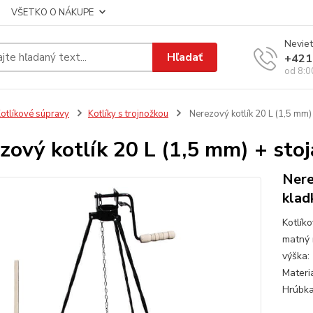
VŠETKO O NÁKUPE
Neviet
Hľadať
+421
od 8:0
otlíkové súpravy
Kotlíky s trojnožkou
Nerezový kotlík 20 L (1,5 mm)
zový kotlík 20 L (1,5 mm) + sto
Nere
klad
Kotlík
matný 
výška:
Materi
Hrúbka