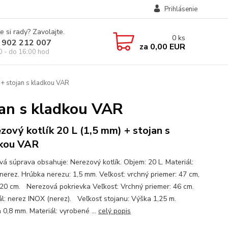
Prihlásenie
e si rady? Zavolajte.
0
ks
 902 212 007
za
0,00 EUR
0 - do 16:00 hod
 + stojan s kladkou VAR
jan s kladkou VAR
zový kotlík 20 L (1,5 mm) + stojan s
kou VAR
ová súprava obsahuje: Nerezový kotlík. Objem: 20 L. Materiál:
nerez. Hrúbka nerezu: 1,5 mm. Veľkosť: vrchný priemer: 47 cm,
 20 cm. Nerezová pokrievka Veľkosť: Vrchný priemer: 46 cm.
ál: nerez INOX (nerez). Veľkosť stojanu: Výška 1,25 m.
 0,8 mm. Materiál: vyrobené ...
celý popis