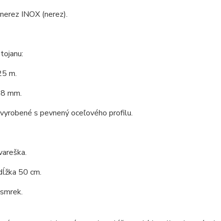
 nerez INOX (nerez).
tojanu:
25 m.
,8 mm.
 vyrobené s pevnený oceľového profilu.
vareška.
dĺžka 50 cm.
 smrek.