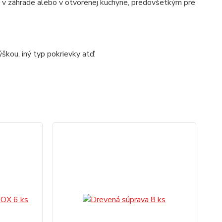
e, v záhrade alebo v otvorenej kuchyne, predovšetkým pre
škou, iný typ pokrievky atď.