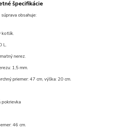
tné špecifikácie
 súprava obsahuje:
kotlík.
0 L.
 matný nerez.
erezu: 1,5 mm.
vrchný priemer: 47 cm, výška: 20 cm.
 pokrievka
iemer: 46 cm.