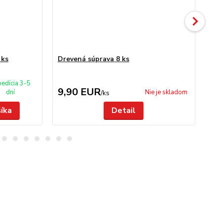
 ks
Drevená súprava 8 ks
Lis
edícia 3-5
9,90 EUR
7
dní
Nie je skladom
/
ks
šíka
Detail