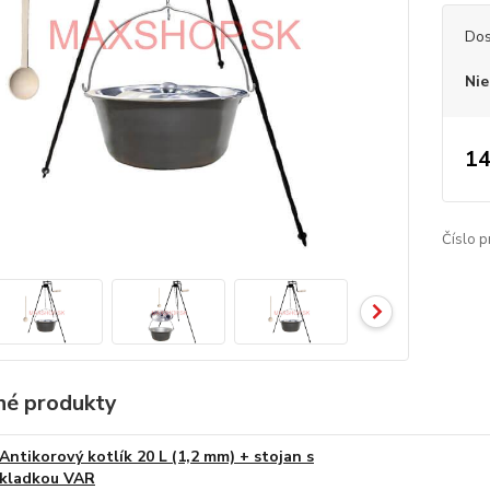
Dos
Nie
14
Číslo p
é produkty
Antikorový kotlík 20 L (1,2 mm) + stojan s
kladkou VAR