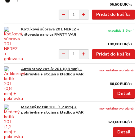
66,50 EUR
/
ks
Pridať do košíka
Kotlíková súprava 20 L NEREZ +
expedícia 3-5 dní
grilovacia panvica PARTY VAR
108,00 EUR
/
ks
Pridať do košíka
Antikorový kotlík 20 L (0,8 mm) +
momentálne vypredané
pokrievka + stojan s kladkou VAR
66,00 EUR
/
ks
Detail
Medený kotlík 20 L (1,2 mm) +
momentálne vypredané
pokrievka + stojan s kladkou VAR
323,00 EUR
/
ks
Detail