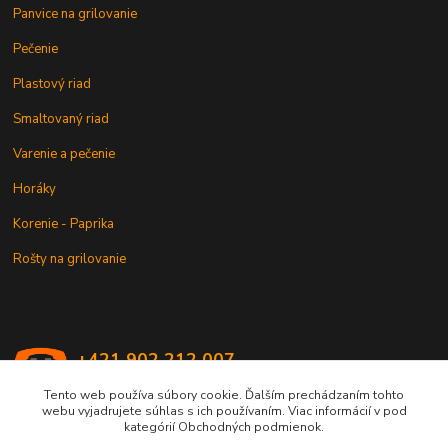
Panvice na grilovanie
Pečenie
Plastový riad
Smaltovaný riad
Varenie a pečenie
Horáky
Korenie - Paprika
Rošty na grilovanie
+421 902 212 007
od 8:00 - do 16:00 hod
Tento web používa súbory cookie. Ďalším prechádzaním tohto
webu vyjadrujete súhlas s ich používaním. Viac informácií v pod
info@kotlik.sk
kategórií Obchodných podmienok.