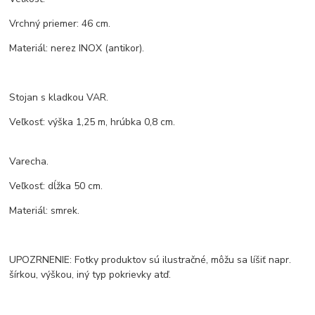
Vrchný priemer: 46 cm.
Materiál: nerez INOX (antikor).
Stojan s kladkou VAR.
Veľkosť: výška 1,25 m, hrúbka 0,8 cm.
Varecha.
Veľkosť: dĺžka 50 cm.
Materiál: smrek.
UPOZRNENIE: Fotky produktov sú ilustračné, môžu sa líšiť napr.
šírkou, výškou, iný typ pokrievky atď.