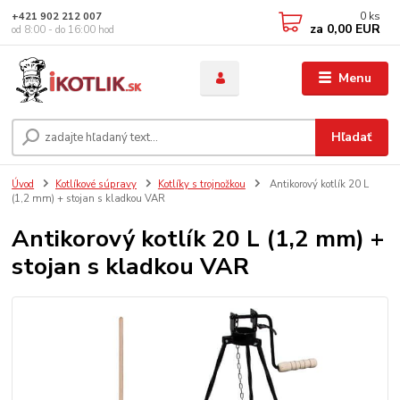
0
ks
+421 902 212 007
za
0,00 EUR
od 8:00 - do 16:00 hod
Menu
Hľadať
Úvod
Kotlíkové súpravy
Kotlíky s trojnožkou
Antikorový kotlík 20 L
(1,2 mm) + stojan s kladkou VAR
Antikorový kotlík 20 L (1,2 mm) +
stojan s kladkou VAR