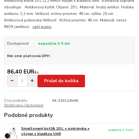
Antikorový kotlík 20 L (1,2 mm)+ stojan s kladkou VAR Kotlíková súprava
obsahuje: Antikorový kotlík. Objem: 20 L. Materiál: hrubý antikor. Hrúbka
antikoru: 1,2 mm. Veľkosť: vrchny priemer: 48 cm, výška: 20 cm.
Antikorová pokrievka Veľkosť: Vrchný priemer: 46 cm. Materiál: nerez
INOX (antikor)...
celý popis
Dostupnosť
expedícia 3-5 dní
Nie sme platcovia DPH
86,40 EUR
/
ks
Pridať do košíka
Číslo produktu:
08-32012AVAR
Strážiť cenu / dostupnosť
Podobné produkty
Smaltovaný kotlík 20 L + pokrievka +
expedícia 3-5 dní
stojan s kladkou VAR