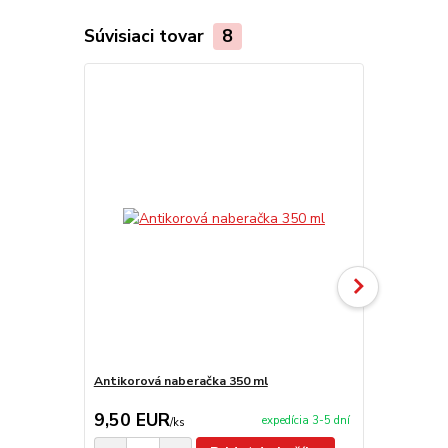
Súvisiaci tovar
8
Akcia
Antikorová naberačka 350 ml
Servírovacia
9,50 EUR
55,00 E
expedícia 3-5 dní
/
ks