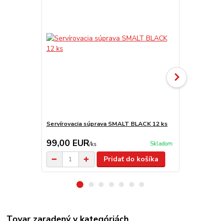
Servírovacia súprava SMALT BLACK 12 ks
Sitko na byl
99,00 EUR
4,80 EU
Skladom
/
ks
Pridať do košíka
Tovar zaradený v kategóriách