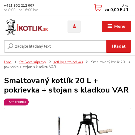
0
ks
+421 902 212 007
za
0,00 EUR
od 8:00 - do 16:00 hod
Menu
Hľadať
Úvod
Kotlíkové súpravy
Kotlíky s trojnožkou
Smaltovaný kotlík 20 L +
pokrievka + stojan s kladkou VAR
Smaltovaný kotlík 20 L +
pokrievka + stojan s kladkou VAR
TOP produkt