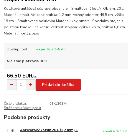
Kotlíková gulášová súprava obsahuje: Smaltovaný kotlík. Objem: 20 L.
Materiál: smalt. Veľkosť: hrúbka: 1,2 mm, vrchný priemer: 49,5 cm, výška:
19 cm. Smaltovaná pokrievka Materiál: kov, smalt. Špecialny stojan s
poistnou kladkou na kotlík. Veľkosť stojana: výška 1,25 m, hrúbka 0,8 cm.
Materiál...
celý popis
Dostupnosť
expedícia 3-5 dní
Nie sme platcovia DPH
66,50 EUR
/
ks
Pridať do košíka
Číslo produktu:
01-120SM
Strážiť cenu / dostupnosť
Podobné produkty
Antikorový kotlík 20 L (1,2 mm) +
expedícia 3-5 dní