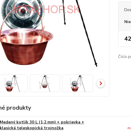
Dos
Nie
42
Číslo p
é produkty
Medený kotlík 30 L (1,2 mm) + pokrievka +
klasická teleskopická trojnožka
m