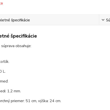
etné špecifikácie
Sú
tné špecifikácie
 súprava obsahuje:
otlík.
0 L.
 meď.
edi: 1,2 mm.
vrchný priemer: 51 cm, výška: 24 cm.