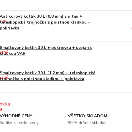
Antikorový kotlík 30 L (0,8 mm) s nitmi +
teleskopická trojnožka s poistnou kladkou +
pokrievka
m
Smaltovaný kotlík 30 L + pokrievka + stojan s
kladkou VAR
Smaltovaný kotlík 30 L (1,2 mm) + teleskopická
trojnožka s poistnou kladkou + pokrievka
VÝHODNÉ CENY
VŠETKO SKLADOM
Kotlíky za nízke ceny
99 % držíme skladom