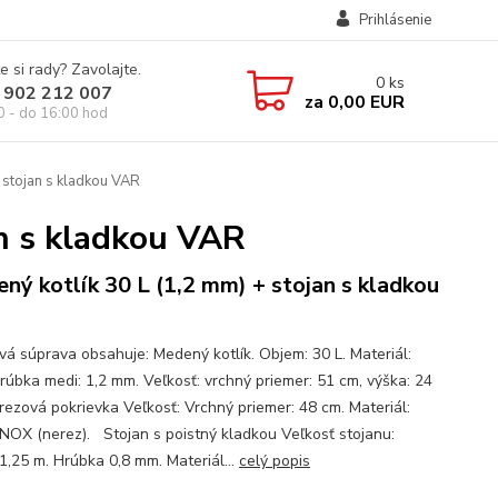
Prihlásenie
e si rady? Zavolajte.
0
ks
 902 212 007
za
0,00 EUR
0 - do 16:00 hod
 stojan s kladkou VAR
an s kladkou VAR
ný kotlík 30 L (1,2 mm) + stojan s kladkou
ová súprava obsahuje: Medený kotlík. Objem: 30 L. Materiál:
rúbka medi: 1,2 mm. Veľkosť: vrchný priemer: 51 cm, výška: 24
rezová pokrievka Veľkosť: Vrchný priemer: 48 cm. Materiál:
INOX (nerez). Stojan s poistný kladkou Veľkosť stojanu:
1,25 m. Hrúbka 0,8 mm. Materiál...
celý popis