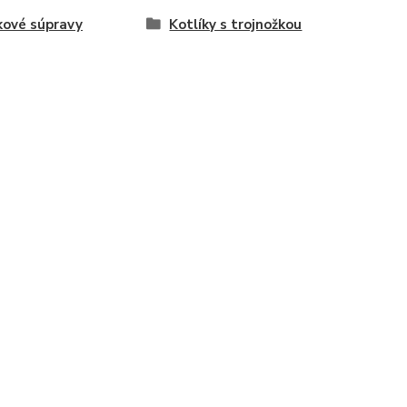
kové súpravy
Kotlíky s trojnožkou