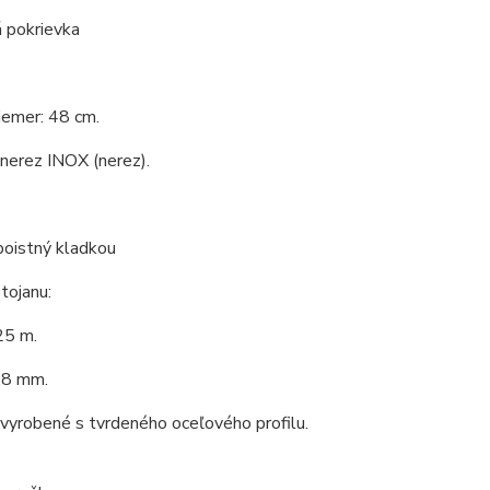
 pokrievka
iemer: 48 cm.
 nerez INOX (nerez).
poistný kladkou
tojanu:
25 m.
,8 mm.
 vyrobené s tvrdeného oceľového profilu.