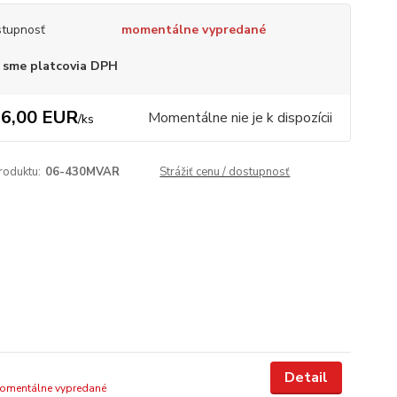
tupnosť
momentálne vypredané
 sme platcovia DPH
6,00 EUR
Momentálne nie je k dispozícii
/
ks
roduktu:
06-430MVAR
Strážiť cenu / dostupnosť
Detail
omentálne vypredané