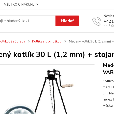
VŠETKO O NÁKUPE
Neviet
Hľadať
+421
od 8:0
otlíkové súpravy
Kotlíky s trojnožkou
Medený kotlík 30 L (1,2 mm) +
ný kotlík 30 L (1,2 mm) + stoj
Mede
VAR
Kotlík
meď. H
cm. Ne
nerez 
Výška 