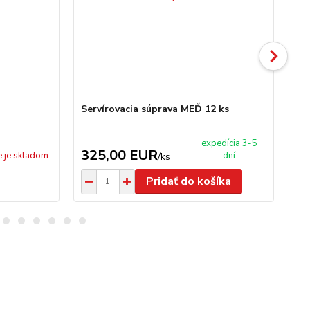
Servírovacia súprava MEĎ 12 ks
Sit
expedícia 3-5
325,00 EUR
5
e je skladom
dní
/
ks
Pridať do košíka