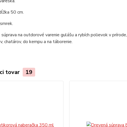
vareška.
dĺžka 50 cm.
 smrek.
 súprava na outdorové varenie gulášu a rybích polievok v prírod
v, chatárov, do kempu a na táborenie.
ci tovar
19