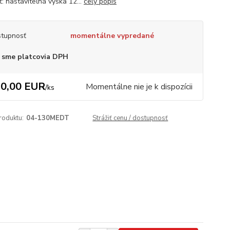
: nastaviteľná výška 12...
celý popis
tupnosť
momentálne vypredané
 sme platcovia DPH
0,00 EUR
Momentálne nie je k dispozícii
/
ks
roduktu:
04-130MEDT
Strážiť cenu / dostupnosť