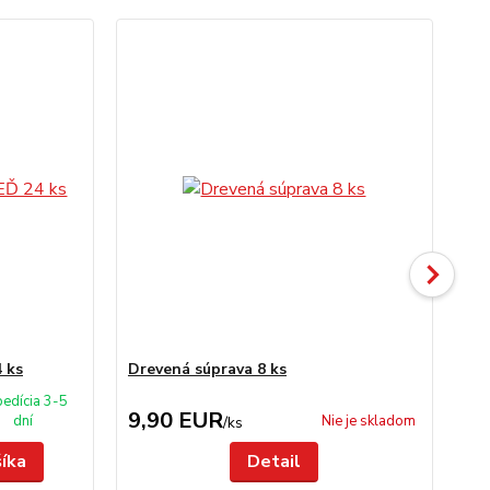
 ks
Drevená súprava 8 ks
Sit
edícia 3-5
9,90 EUR
5
dní
Nie je skladom
/
ks
šíka
Detail