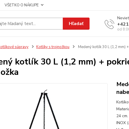
VŠETKO O NÁKUPE
Neviet
Hľadať
+421
od 8:0
otlíkové súpravy
Kotlíky s trojnožkou
Medený kotlík 30 L (1,2 mm) + 
ný kotlík 30 L (1,2 mm) + pokri
nožka
Mede
nabe
Kotlík
Materi
24 cm.
INOX (