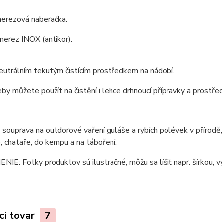
nerezová naberačka.
 nerez INOX (antikor).
neutrálním tekutým čistícím prostředkem na nádobí.
by můžete použít na čistění i lehce drhnoucí přípravky a prostře
 souprava na outdorové vaření guláše a rybích polévek v přírod
, chataře, do kempu a na táboření.
E: Fotky produktov sú ilustračné, môžu sa líšiť napr. šírkou, vý
ci tovar
7