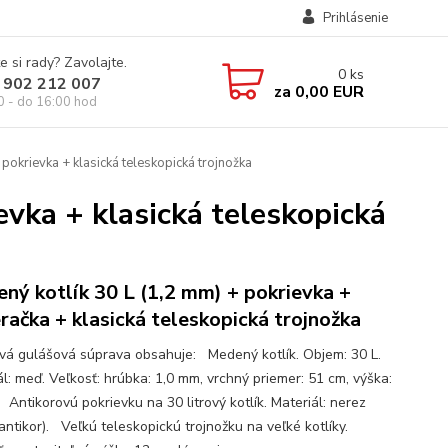
Prihlásenie
e si rady? Zavolajte.
0
ks
 902 212 007
za
0,00 EUR
0 - do 16:00 hod
pokrievka + klasická teleskopická trojnožka
evka + klasická teleskopická
ný kotlík 30 L (1,2 mm) + pokrievka +
račka + klasická teleskopická trojnožka
ová gulášová súprava obsahuje: Medený kotlík. Objem: 30 L.
ál: meď. Veľkosť: hrúbka: 1,0 mm, vrchný priemer: 51 cm, výška:
 Antikorovú pokrievku na 30 litrový kotlík. Materiál: nerez
antikor). Veľkú teleskopickú trojnožku na veľké kotlíky.