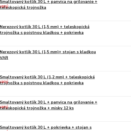
Smaltovaný kotlík 30 L + panvica na grilovanie +
teleskopická trojnožka
Nerezový kotlík 30 L (1,5 mm) + teleskopická
trojnožka s poistnou kladkou + pokrievka
Nerezový kotlík 30 L (1,5 mm)+ stojan s kladkou
VAR
Smaltovaný kotlík 30 L (1,2 mm) + teleskopická
trojnožka s poistnou kladkou + pokrievka
Smaltovaný kotlík 30 L + panvica na grilovanie +
teleskopická trojnožka + misky 12 ks
Smaltovaný kotlík 30 L + pokrievka + stojan s