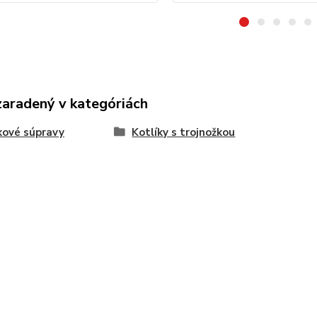
zaradený v kategóriách
kové súpravy
Kotlíky s trojnožkou