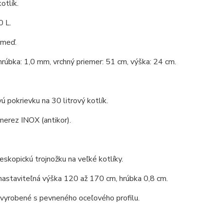
otlík.
0 L.
 meď.
hrúbka: 1,0 mm, vrchný priemer: 51 cm, výška: 24 cm.
ú pokrievku na 30 litrový kotlík.
 nerez INOX (antikor).
eskopickú trojnožku na veľké kotlíky.
nastaviteľná výška 120 až 170 cm, hrúbka 0,8 cm.
 vyrobené s pevneného oceľového profilu.