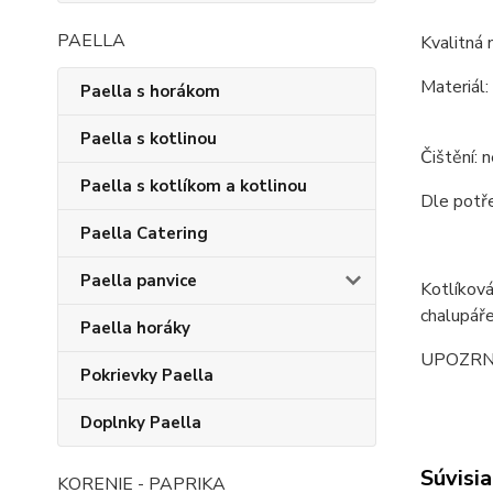
PAELLA
Kvalitná 
Materiál:
Paella s horákom
Paella s kotlinou
Čištění: 
Paella s kotlíkom a kotlinou
Dle potře
Paella Catering
Paella panvice
Kotlíková
chalupáře
Paella horáky
UPOZRNENI
Pokrievky Paella
Doplnky Paella
Súvisia
KORENIE - PAPRIKA