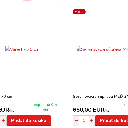
Akcia
 70 cm
Servírovacia súprava MEĎ 24
expedícia 3-5
exp
EUR
650,00 EUR
dní
/
ks
/
ks
Pridať do košíka
Pridať do ko