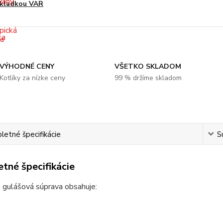
kladkou VAR
VÝHODNÉ CENY
VŠETKO SKLADOM
Kotlíky za nízke ceny
99 % držíme skladom
etné špecifikácie
S
tné špecifikácie
 gulášová súprava obsahuje: