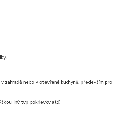
dky.
ě, v zahradě nebo v otevřené kuchyně, především pro
škou, iný typ pokrievky atď.