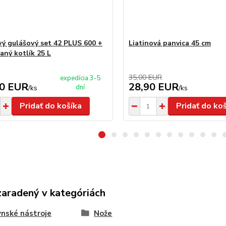
vý gulášový set 42 PLUS 600 +
Liatinová panvica 45 cm
aný kotlík 25 L
35,00 EUR
expedícia 3-5
00 EUR
28,90 EUR
dní
/
ks
/
ks
Pridať do košíka
Pridať do ko
zaradený v kategóriách
nské nástroje
Nože