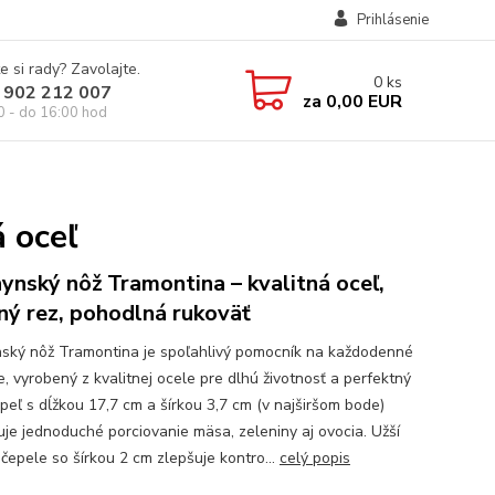
Prihlásenie
e si rady? Zavolajte.
0
ks
 902 212 007
za
0,00 EUR
0 - do 16:00 hod
 oceľ
ynský nôž Tramontina – kvalitná oceľ,
ný rez, pohodlná rukoväť
ský nôž Tramontina je spoľahlivý pomocník na každodenné
e, vyrobený z kvalitnej ocele pre dlhú životnosť a perfektný
epeľ s dĺžkou 17,7 cm a šírkou 3,7 cm (v najširšom bode)
je jednoduché porciovanie mäsa, zeleniny aj ovocia. Užší
 čepele so šírkou 2 cm zlepšuje kontro...
celý popis