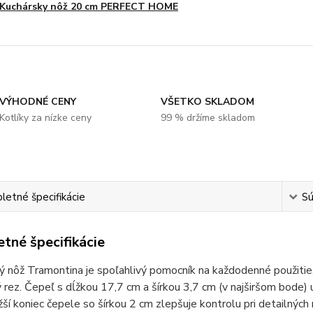
Kuchársky nôž 20 cm PERFECT HOME
VÝHODNÉ CENY
VŠETKO SKLADOM
Kotlíky za nízke ceny
99 % držíme skladom
etné špecifikácie
Sú
tné špecifikácie
 nôž Tramontina je spoľahlivý pomocník na každodenné použitie, 
 rez. Čepeľ s dĺžkou 17,7 cm a šírkou 3,7 cm (v najširšom bode)
žší koniec čepele so šírkou 2 cm zlepšuje kontrolu pri detailných 