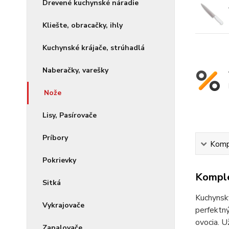
Drevené kuchynské náradie
Kliešte, obracačky, ihly
Kuchynské krájače, strúhadlá
Naberačky, varešky
Nože
Lisy, Pasírovače
Príbory
Kompl
Pokrievky
Komple
Sitká
Kuchynský
Vykrajovače
perfektný
ovocia. U
Zapalovače