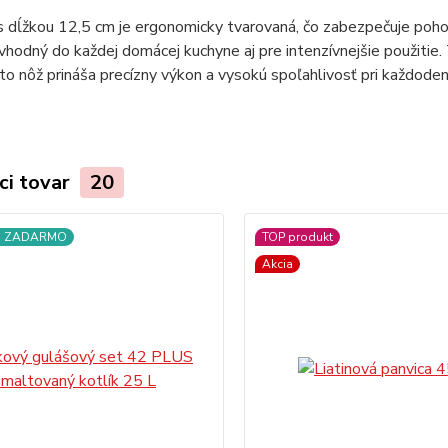
 dĺžkou 12,5 cm je ergonomicky tvarovaná, čo zabezpečuje pohodl
vhodný do každej domácej kuchyne aj pre intenzívnejšie použitie.
o nôž prináša precízny výkon a vysokú spoľahlivosť pri každoden
ci tovar
20
a ZADARMO
TOP produkt
Akcia