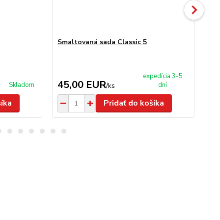
Smaltovaná sada Classic 5
Sm
expedícia 3-5
45,00 EUR
4
Skladom
dní
/
ks
šíka
Pridať do košíka