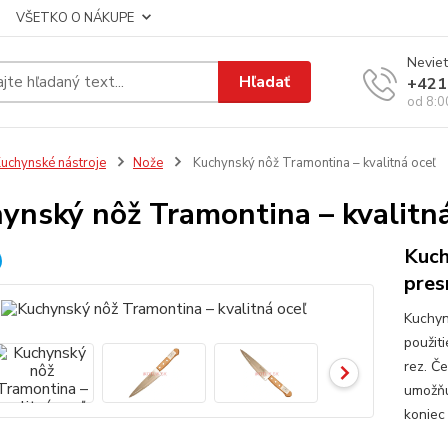
VŠETKO O NÁKUPE
Neviet
Hľadať
+421
od 8:0
uchynské nástroje
Nože
Kuchynský nôž Tramontina – kvalitná oceľ
ynský nôž Tramontina – kvalitná
Kuch
pres
Kuchyn
použiti
rez. Č
umožňu
koniec