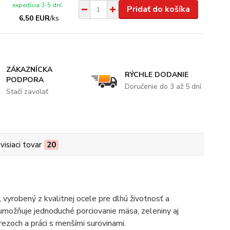
expedícia 3-5 dní
Pridať do košíka
6,50 EUR
/
ks
ZÁKAZNÍCKA
RÝCHLE DODANIE
PODPORA
Doručenie do 3 až 5 dní
Stačí zavolať
visiaci tovar
20
vyrobený z kvalitnej ocele pre dlhú životnosť a
 umožňuje jednoduché porciovanie mäsa, zeleniny aj
rezoch a práci s menšími surovinami.