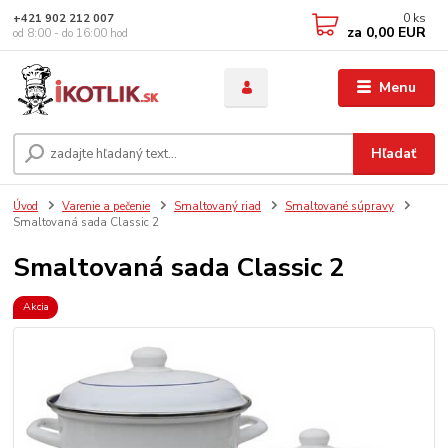
0
ks
+421 902 212 007
za
0,00 EUR
od 8:00 - do 16:00 hod
Menu
Hľadať
Úvod
Varenie a pečenie
Smaltovaný riad
Smaltované súpravy
Smaltovaná sada Classic 2
Smaltovaná sada Classic 2
Akcia