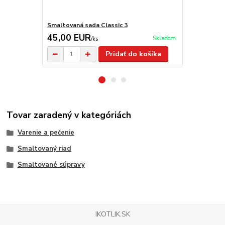
Smaltovaná sada Classic 3
Smaltovaný 
45,00 EUR
16,90 E
Skladom
/
ks
Pridať do košíka
Tovar zaradený v kategóriách
Varenie a pečenie
Smaltovaný riad
Smaltované súpravy
IKOTLIK.SK