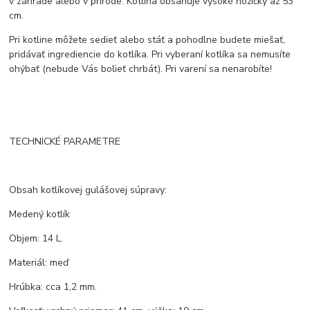
v záhrade alebo v prírode. Kotlina obsahuje vysoké nožičky až 53
cm.
Pri kotline môžete sedieť alebo stáť a pohodlne budete miešať,
pridávať ingrediencie do kotlíka. Pri vyberaní kotlíka sa nemusíte
ohýbať (nebude Vás bolieť chrbát). Pri varení sa nenarobíte!
TECHNICKÉ PARAMETRE
Obsah kotlíkovej gulášovej súpravy:
Medený kotlík
Objem: 14 L.
Materiál: meď
Hrúbka: cca 1,2 mm.