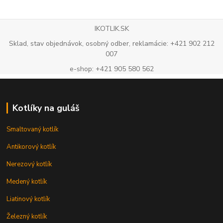
IKOTLIK.SK
Sklad, stav objednávok, osobný odber, reklamácie: +421 902 212
007
e-shop: +421 905 580 562
Kotlíky na guláš
Smaltovaný kotlík
Antikorový kotlík
Nerezový kotlík
Medený kotlík
Liatinový kotlík
Železný kotlík