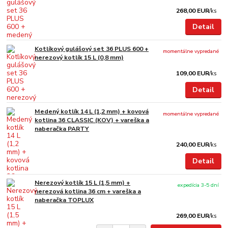
268,00 EUR
/
ks
Detail
Kotlíkový gulášový set 36 PLUS 600 +
momentálne vypredané
nerezový kotlík 15 L (0,8 mm)
109,00 EUR
/
ks
Detail
Medený kotlík 14 L (1,2 mm) + kovová
momentálne vypredané
kotlina 36 CLASSIC (KOV) + vareška a
naberačka PARTY
240,00 EUR
/
ks
Detail
Nerezový kotlík 15 L (1,5 mm) +
expedícia 3-5 dní
nerezová kotlina 36 cm + vareška a
naberačka TOPLUX
269,00 EUR
/
ks