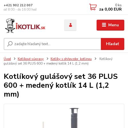
0
ks
+421 902 212 007
za
0,00 EUR
od 8:00 - do 16:00 hod
Menu
Hľadať
Úvod
Kotlíkové súpravy
Kotlíky s ohňovzdor. kotlinou
Kotlíkový
gulášový set 36 PLUS 600 + medený kotlík 14 L (1,2 mm)
Kotlíkový gulášový set 36 PLUS
600 + medený kotlík 14 L (1,2
mm)