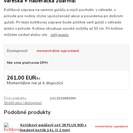
vareška + naberačka zdarma!
Kotlíková súprava na varenie gulášu a iných pochutín v záhrade, v
prírode pre rodiny, rôzne spoločenské akcie a posedenia pri dobrom
guláši. Pri tejto kotlíkovej súprave bude pôžitok variť guláš v záhrade
alebo v prírode. Kotlina obsahuje vysoké nožičky až 53 cm. Pri kotline
môžete sedieť alebo stá...
celý popis
Dostupnosť
momentálne vypredané
Nie sme platcovia DPH
261,00 EUR
/
ks
Momentálne nie je k dispozícii
Číslo produktu:
14125336600M
Strážiť cenu / dostupnosť
Podobné produkty
Kotlíkový gulášový set 36 PLUS 600 +
momentálne vypredané
medený kotlík 14 L (1,2 mm)