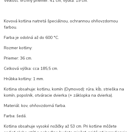
Veľkosť: vrchný priemer: 41 cm, výška: 19 cm.
Kovová kotlina natretá špeciálnou, ochrannou ohňovzdornou
farbou.
Farba je odolná až do 600 °C.
Rozmer kotliny:
Priemer: 36 cm.
Celková výška: cca 185,5 cm.
Hrúbka kotliny: 1 mm.
Kotlina obsahuje: kotlinu, komín (Dymovod): rúra, kĺb, strieška na
komín, popolník, otváracie dvierka (+ záklopka na dvierka).
Materiál: kov, ohňovzdorná farba.
Farba: šedá.
Kotlina obsahuje vysoké nožičky až 53 cm. Pri kotline môžete