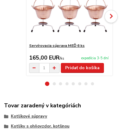
Servírovacia súprava MEĎ 6 ks
Nože TRAM
165,00 EUR
29,00 E
expedícia 3-5 dní
/
ks
Pridať do košíka
Tovar zaradený v kategóriách
Kotlíkové súpravy
Kotlíky s ohňovzdor. kotlinou