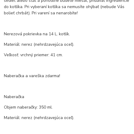
sedieť alebo stáť a pohodlne budete miešať, pridávať ingrediencie
do kotlíka. Pri vyberaní kotlíka sa nemusíte ohýbať (nebude Vás
bolieť chrbát). Pri varení sa nenarobíte!
Nerezová pokrievka na 14 L. kotlík.
Materiál: nerez (nehrdzavejúca oceľ).
Veľkosť: vrchný priemer: 41 cm.
Naberačka a vareška zdarma!
Naberačka
Objem naberačky: 350 ml.
Materiál: nerez (nehrdzavejúca oceľ).