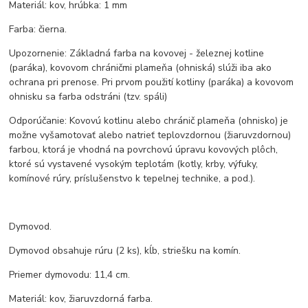
Materiál: kov, hrúbka: 1 mm
Farba: čierna.
Upozornenie: Základná farba na kovovej - železnej kotline
(paráka), kovovom chráničmi plameňa (ohniská) slúži iba ako
ochrana pri prenose. Pri prvom použití kotliny (paráka) a kovovom
ohnisku sa farba odstráni (tzv. spáli)
Odporúčanie: Kovovú kotlinu alebo chránič plameňa (ohnisko) je
možne vyšamotovať alebo natrieť teplovzdornou (žiaruvzdornou)
farbou, ktorá je vhodná na povrchovú úpravu kovových plôch,
ktoré sú vystavené vysokým teplotám (kotly, krby, výfuky,
komínové rúry, príslušenstvo k tepelnej technike, a pod.).
Dymovod.
Dymovod obsahuje rúru (2 ks), kĺb, striešku na komín.
Priemer dymovodu: 11,4 cm.
Materiál: kov, žiaruvzdorná farba.