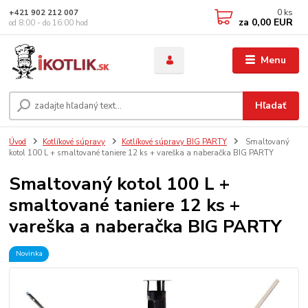
0
ks
+421 902 212 007
za
0,00 EUR
od 8:00 - do 16:00 hod
Menu
Hľadať
Úvod
Kotlíkové súpravy
Kotlíkové súpravy BIG PARTY
Smaltovaný
kotol 100 L + smaltované taniere 12 ks + vareška a naberačka BIG PARTY
Smaltovaný kotol 100 L +
smaltované taniere 12 ks +
vareška a naberačka BIG PARTY
Novinka