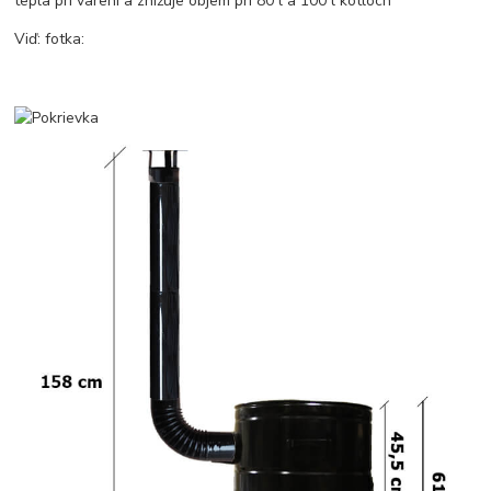
tepla pri varení a znižuje objem pri 80 l a 100 l kotloch
Viď: fotka: