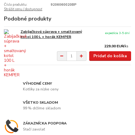
Číslo produktu:
9206060020BP
Strážiť cenu / dostupnosť
Podobné produkty
Zabíjačková súprava + smaltovaný
expedícia 3-5 dní
kotol 100 L + horák KEMPER
229,00 EUR
/
ks
Pridať do košíka
VÝHODNÉ CENY
Kotlíky za nízke ceny
VŠETKO SKLADOM
99 % držíme skladom
ZÁKAZNÍCKA PODPORA
Stačí zavolať