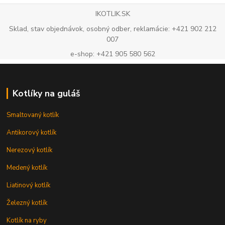
IKOTLIK.SK
Sklad, stav objednávok, osobný odber, reklamácie: +421 902 212
007
e-shop: +421 905 580 562
Kotlíky na guláš
Smaltovaný kotlík
Antikorový kotlík
Nerezový kotlík
Medený kotlík
Liatinový kotlík
Železný kotlík
Kotlík na ryby