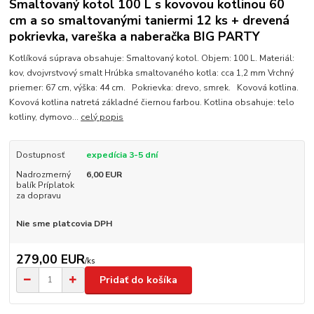
Smaltovaný kotol 100 L s kovovou kotlinou 60
cm a so smaltovanými taniermi 12 ks + drevená
pokrievka, vareška a naberačka BIG PARTY
Kotlíková súprava obsahuje: Smaltovaný kotol. Objem: 100 L. Materiál:
kov, dvojvrstvový smalt Hrúbka smaltovaného kotla: cca 1,2 mm Vrchný
priemer: 67 cm, výška: 44 cm. Pokrievka: drevo, smrek. Kovová kotlina.
Kovová kotlina natretá základné čiernou farbou. Kotlina obsahuje: telo
kotliny, dymovo...
celý popis
Dostupnosť
expedícia 3-5 dní
Nadrozmerný
6,00 EUR
balík Príplatok
za dopravu
Nie sme platcovia DPH
279,00 EUR
/
ks
Pridať do košíka