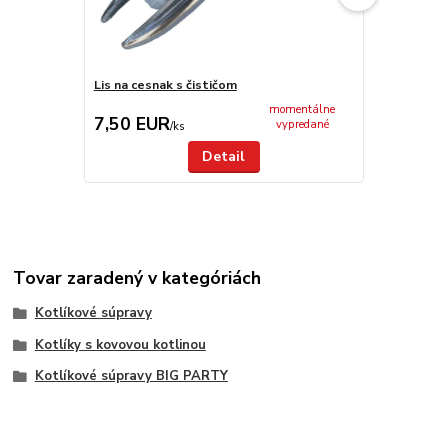
Lis na cesnak s čističom
Smaltovaný s
momentálne
7,50 EUR
6,90 EU
vypredané
/
ks
Detail
Tovar zaradený v kategóriách
Kotlíkové súpravy
Kotlíky s kovovou kotlinou
Kotlíkové súpravy BIG PARTY