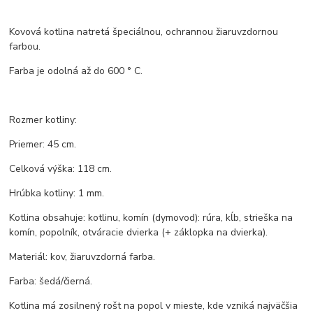
Kovová kotlina natretá špeciálnou, ochrannou žiaruvzdornou
farbou.
Farba je odolná až do 600 ° C.
Rozmer kotliny:
Priemer: 45 cm.
Celková výška: 118 cm.
Hrúbka kotliny: 1 mm.
Kotlina obsahuje: kotlinu, komín (dymovod): rúra, kĺb, strieška na
komín, popolník, otváracie dvierka (+ záklopka na dvierka).
Materiál: kov, žiaruvzdorná farba.
Farba: šedá/čierná.
Kotlina má zosilnený rošt na popol v mieste, kde vzniká najväčšia