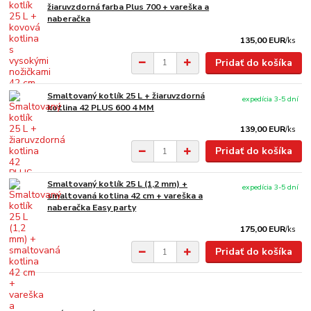
žiaruvzdorná farba Plus 700 + vareška a
naberačka
135,00 EUR
/
ks
Pridať do košíka
Smaltovaný kotlík 25 L + žiaruvzdorná
expedícia 3-5 dní
kotlina 42 PLUS 600 4 MM
139,00 EUR
/
ks
Pridať do košíka
Smaltovaný kotlík 25 L (1,2 mm) +
expedícia 3-5 dní
smaltovaná kotlina 42 cm + vareška a
naberačka Easy party
175,00 EUR
/
ks
Pridať do košíka