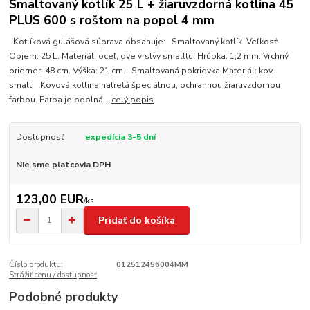
Smaltovaný kotlík 25 L + žiaruvzdorná kotlina 45
PLUS 600 s roštom na popol 4 mm
Kotlíková gulášová súprava obsahuje: Smaltovaný kotlík. Veľkosť:
Objem: 25 L. Materiál: oceľ, dve vrstvy smalltu. Hrúbka: 1,2 mm. Vrchný
priemer: 48 cm. Výška: 21 cm. Smaltovaná pokrievka Materiál: kov,
smalt. Kovová kotlina natretá špeciálnou, ochrannou žiaruvzdornou
farbou. Farba je odolná...
celý popis
Dostupnosť
expedícia 3-5 dní
Nie sme platcovia DPH
123,00 EUR
/
ks
Pridať do košíka
Číslo produktu:
012512456004MM
Strážiť cenu / dostupnosť
Podobné produkty