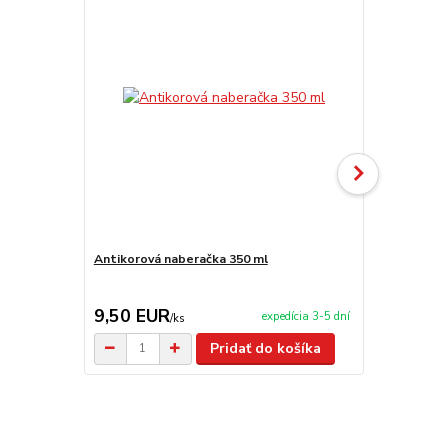
Antikorová naberačka 350 ml
Horák 7 kW 
príslušenst
9,50 EUR
65,00 E
expedícia 3-5 dní
/
ks
Pridať do košíka