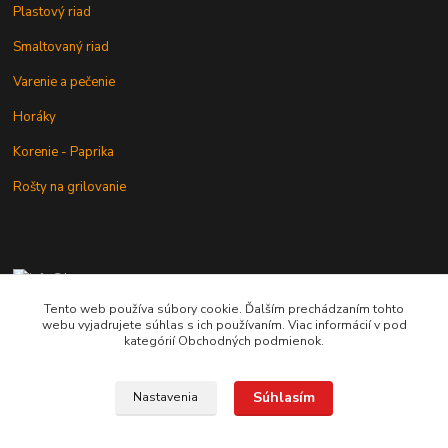
Plastový riad
Smaltovaný riad
Varenie a pečenie
Horáky
Korenie - Paprika
Rošty na grilovanie
+421 902 212 007
od 8:00 - do 16:00 hod
Tento web používa súbory cookie. Ďalším prechádzaním tohto
webu vyjadrujete súhlas s ich používaním. Viac informácií v pod
info@kotlik.sk
kategórií Obchodných podmienok.
Súhlasím
Nastavenia