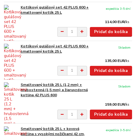
Kotlíkový gulášový set 42 PLUS 600 +
expedícia 3-5 dní
smaltovaný kotlík 25 L
114,00 EUR
/
ks
Pridať do košíka
Kotlíkový gulášový set 42 PLUS 600 +
Skladom
smaltovaný kotlík 25 L
135,00 EUR
/
ks
Pridať do košíka
Smaltovaný kotlík 25 L (1,2 mm) +
Skladom
hrubostenná (1,5 mm) a žiaruvzdorná
kotlina 42 PLUS 600
159,00 EUR
/
ks
Pridať do košíka
Smaltovaný kotlík 25 L + kovová
expedícia 3-5 dní
kotlina s vysokými nožičkami 42 cm,