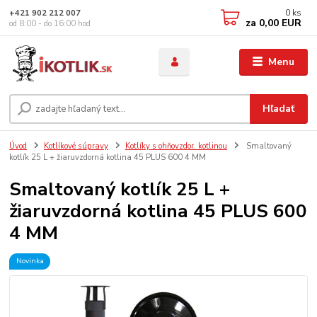
0
ks
+421 902 212 007
za
0,00 EUR
od 8:00 - do 16:00 hod
Menu
Hľadať
Úvod
Kotlíkové súpravy
Kotlíky s ohňovzdor. kotlinou
Smaltovaný
kotlík 25 L + žiaruvzdorná kotlina 45 PLUS 600 4 MM
Smaltovaný kotlík 25 L +
žiaruvzdorná kotlina 45 PLUS 600
4 MM
Novinka