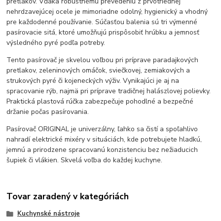
pretlakov. Vďaka robustnému prevedeniu z prvotriednej
nehrdzavejúcej ocele je mimoriadne odolný, hygienický a vhodný
pre každodenné používanie. Súčasťou balenia sú tri výmenné
pasírovacie sitá, ktoré umožňujú prispôsobiť hrúbku a jemnosť
výsledného pyré podľa potreby.
Tento pasírovač je skvelou voľbou pri príprave paradajkových
pretlakov, zeleninových omáčok, sviečkovej, zemiakových a
strukových pyré či kojeneckých výživ. Vynikajúci je aj na
spracovanie rýb, najmä pri príprave tradičnej halászlovej polievky.
Praktická plastová rúčka zabezpečuje pohodlné a bezpečné
držanie počas pasírovania.
Pasírovač ORIGINAL je univerzálny, ľahko sa čistí a spoľahlivo
nahradí elektrické mixéry v situáciách, kde potrebujete hladkú,
jemnú a prirodzene spracovanú konzistenciu bez nežiaducich
šupiek či vlákien. Skvelá voľba do každej kuchyne.
Tovar zaradený v kategóriách
Kuchynské nástroje