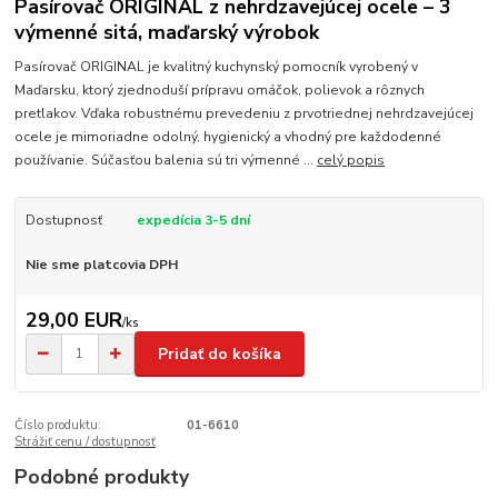
Pasírovač ORIGINAL z nehrdzavejúcej ocele – 3
výmenné sitá, maďarský výrobok
Pasírovač ORIGINAL je kvalitný kuchynský pomocník vyrobený v
Maďarsku, ktorý zjednoduší prípravu omáčok, polievok a rôznych
pretlakov. Vďaka robustnému prevedeniu z prvotriednej nehrdzavejúcej
ocele je mimoriadne odolný, hygienický a vhodný pre každodenné
používanie. Súčasťou balenia sú tri výmenné ...
celý popis
Dostupnosť
expedícia 3-5 dní
Nie sme platcovia DPH
29,00 EUR
/
ks
Pridať do košíka
Číslo produktu:
01-6610
Strážiť cenu / dostupnosť
Podobné produkty