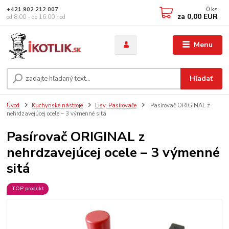
0
ks
+421 902 212 007
za
0,00 EUR
od 8:00 - do 16:00 hod
Menu
Hľadať
Úvod
Kuchynské nástroje
Lisy, Pasírovače
Pasírovač ORIGINAL z
nehrdzavejúcej ocele – 3 výmenné sitá
Pasírovač ORIGINAL z
nehrdzavejúcej ocele – 3 výmenné
sitá
TOP produkt