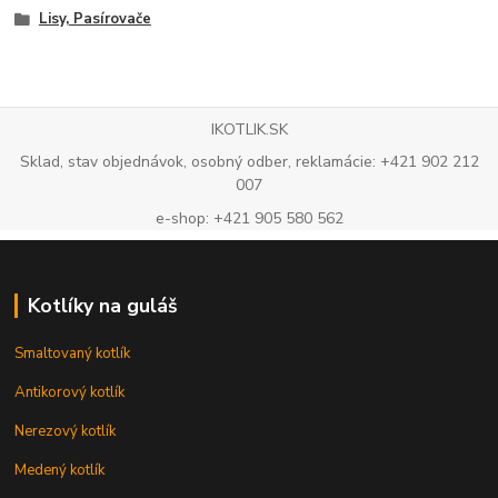
Lisy, Pasírovače
IKOTLIK.SK
Sklad, stav objednávok, osobný odber, reklamácie: +421 902 212
007
e-shop: +421 905 580 562
Kotlíky na guláš
Smaltovaný kotlík
Antikorový kotlík
Nerezový kotlík
Medený kotlík