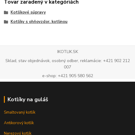
Tovar zaradený v kategóriách
Kotlíkové súpravy
Kotlíky s ohňovzdor. kotlinou
IKOTLIK.SK
Sklad, stav objednávok, osobný odber, reklamácie: +421 902 212
007
e-shop: +421 905 580 562
Kotlíky na guláš
Smaltovaný kotlík
Antikorový kotlík
Nerezový kotlík