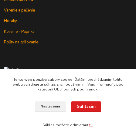
Varenie a pečenie
Horáky
Korenie - Paprika
Rošty na grilovanie
+421 902 212 007
od 8:00 - do 16:00 hod
Tento web používa súbory cookie. Ďalším prechádzaním tohto
webu vyjadrujete súhlas s ich používaním. Viac informácií v pod
info@kotlik.sk
kategórií Obchodných podmienok.
Súhlasím
Nastavenia
Copyright © 2017-2027 MACSHOP.SK, všetky práva vyhradené..
Súhlas môžete odmietnuť
tu
.
Vytvorené na
Eshop-rychlo.sk