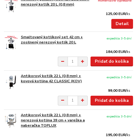
momentálne vypredané
nerezový kotlík 20 L (0,8 mm)
125,00 EUR
/
ks
Detail
Smaltovaný kotlíkový set 42 cm +
expedícia 3-5 dní
zosilnený nerezový kotlík 20 L
184,00 EUR
/
ks
Pridať do košíka
Antikorový kotlík 22 L (0,8 mm) +
expedícia 3-5 dní
kovová kotlina 42 CLASSIC (KOV)
99,00 EUR
/
ks
Pridať do košíka
Antikorový kotlík 22 L (0,8 mm) +
expedícia 3-5 dní
nerezová kotlina 39 cm + vareška a
naberačka TOPLUX
195,00 EUR
/
ks