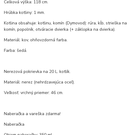
Celková výška: 118 cm.
Hrúbka kotliny: 1 mm.
Kotlina obsahuje: kotlinu, komín (Dymovod): rúra, kĺb, strieška na
komín, popolník, otváracie dvierka (+ záklopka na dvierka).
Materiál: kov, ohňovzdorná farba.
Farba: šedá.
Nerezová pokrievka na 20 L. kotlík.
Materiál: nerez (nehrdzavejúca oceľ).
Veľkosť: vrchný priemer: 46 cm.
Naberačka a vareška zdarma!
Naberačka
Objem naberačky: 350 ml.