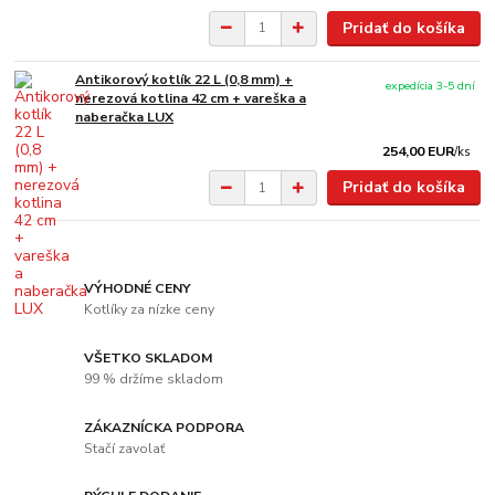
Pridať do košíka
Antikorový kotlík 22 L (0,8 mm) +
expedícia 3-5 dní
nerezová kotlina 42 cm + vareška a
naberačka LUX
254,00 EUR
/
ks
Pridať do košíka
VÝHODNÉ CENY
Kotlíky za nízke ceny
VŠETKO SKLADOM
99 % držíme skladom
ZÁKAZNÍCKA PODPORA
Stačí zavolať