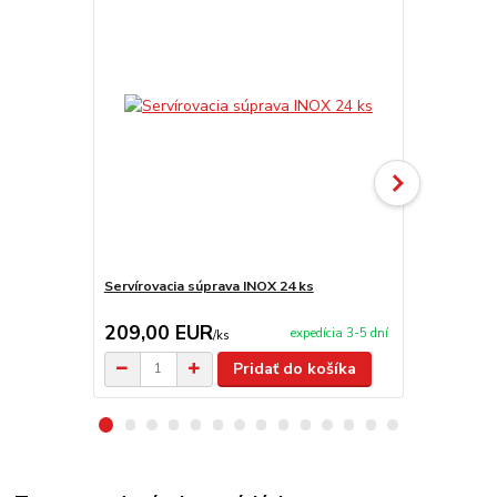
Servírovacia súprava INOX 24 ks
Servírovací 
209,00 EUR
9,95 EU
expedícia 3-5 dní
/
ks
Pridať do košíka