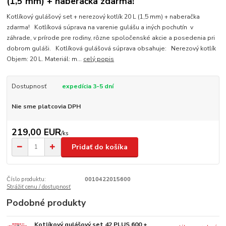
(1,5 mm) + naberačka zdarma!
Kotlíkový gulášový set + nerezový kotlík 20 L (1,5 mm) + naberačka
zdarma! Kotlíková súprava na varenie gulášu a iných pochutín v
záhrade, v prírode pre rodiny, rôzne spoločenské akcie a posedenia pri
dobrom guláši. Kotlíková gulášová súprava obsahuje: Nerezový kotlík
Objem: 20 L. Materiál: m...
celý popis
Dostupnosť
expedícia 3-5 dní
Nie sme platcovia DPH
219,00 EUR
/
ks
Pridať do košíka
Číslo produktu:
0010422015600
Strážiť cenu / dostupnosť
Podobné produkty
Kotlíkový gulášový set 42 PLUS 600 +