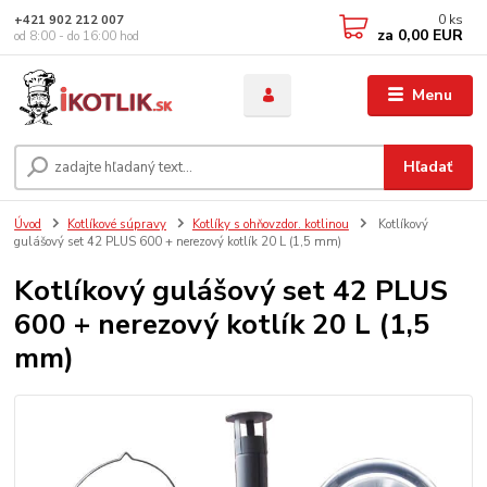
0
ks
+421 902 212 007
za
0,00 EUR
od 8:00 - do 16:00 hod
Menu
Hľadať
Úvod
Kotlíkové súpravy
Kotlíky s ohňovzdor. kotlinou
Kotlíkový
gulášový set 42 PLUS 600 + nerezový kotlík 20 L (1,5 mm)
Kotlíkový gulášový set 42 PLUS
600 + nerezový kotlík 20 L (1,5
mm)