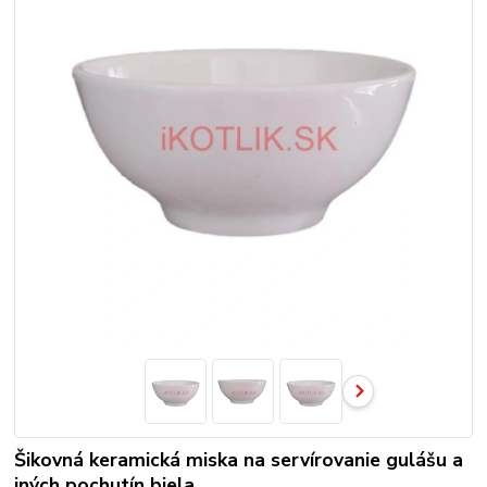
Šikovná keramická miska na servírovanie gulášu a
iných pochutín biela