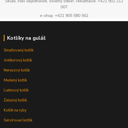
Sklad, stav objednávok, osobný odber, reklamácie: +421 902 212
007
e-shop: +421 905 580 562
Kotlíky na guláš
Smaltovaný kotlík
Antikorový kotlík
Nerezový kotlík
Medený kotlík
Liatinový kotlík
Železný kotlík
Kotlík na ryby
Servírovací kotlík