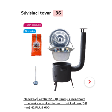
Súvisiaci tovar
36
TOP produkt
TOP produkt
Novinka
Akcia
Nerezový kotlík 22 L (0,8 mm) + nerezová
Nerezový ko
pokrievka + nízka žiaruvzdorná kotlina (0,8
kotlina 42 
mm) 42 PLUS 600