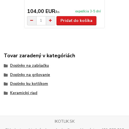
177,00 EUR
104,00 EUR
149,00 
expedícia 3-5 dní
/
ks
Pridať do košíka
Tovar zaradený v kategóriách
Doplnky na zabíjačku
Doplnky na grilovanie
Doplnky ku kotlíkom
Keramický riad
IKOTLIK.SK