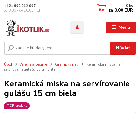
0
ks
+421 902 212 007
za
0,00 EUR
od 8:00 - do 16:00 hod
Menu
Hľadať
Úvod
Varenie a pečenie
Keramický riad
Keramická miska na
servírovanie gulášu 15 cm biela
Keramická miska na servírovanie
gulášu 15 cm biela
TOP produkt