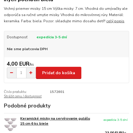
Vrchný priemer misky: 15 cm Výška misky: 7 cm. Vhodná do umývačky ale
odporúča sa ručné umytie misky. Vhodná do mikrovlnnej rúry. Materiál:
keramika. Farba: biela. Pozor: skladujte mimo dosahu detí!!
celý popis
Dostupnosť
expedícia 3-5 dní
Nie sme platcovia DPH
4,00 EUR
/
ks
Pridať do košíka
Číslo produktu:
1572601
Strážiť cenu / dostupnosť
Podobné produkty
Keramické misky na servírovanie gulášu
expedícia 3-5 dní
15 cm 6 ks biele
23,00 EUR
/
ks