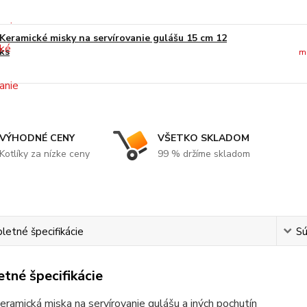
Keramické misky na servírovanie gulášu 15 cm 12
ks
m
VÝHODNÉ CENY
VŠETKO SKLADOM
Kotlíky za nízke ceny
99 % držíme skladom
etné špecifikácie
Sú
tné špecifikácie
eramická miska na servírovanie gulášu a iných pochutín