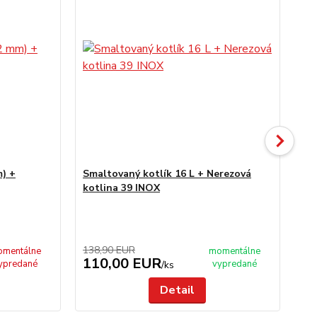
m) +
Smaltovaný kotlík 16 L + Nerezová
Sm
kotlina 39 INOX
ne
ži
60
138,90 EUR
10
mentálne
momentálne
110,00 EUR
9
ypredané
vypredané
/
ks
Detail