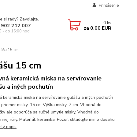
Prihlásenie
e si rady? Zavolajte.
0
ks
 902 212 007
za
0,00 EUR
0 - do 16:00 hod
lášu 15 cm
lášu 15 cm
vná keramická miska na servírovanie
šu a iných pochutín
á keramická miska na servírovanie gulášu a iných pochutín
 priemer misky: 15 cm Výška misky: 7 cm. Vhodná do
ky ale odporúča sa ručné umytie misky. Vhodná do
lnnej rúry. Materiál: keramika. Pozor: skladujte mimo dosahu
elý popis