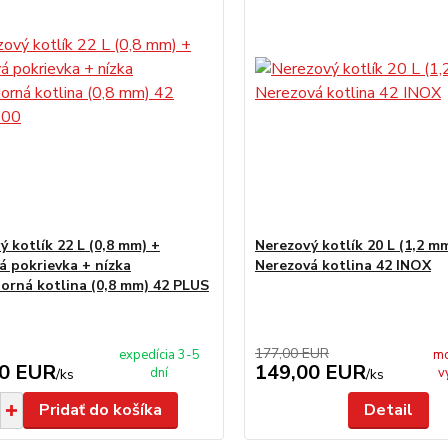
ý kotlík 22 L (0,8 mm) +
Nerezový kotlík 20 L (1,2 m
á pokrievka + nízka
Nerezová kotlina 42 INOX
dorná kotlina (0,8 mm) 42 PLUS
177,00 EUR
expedícia 3-5
mo
00 EUR
149,00 EUR
dní
v
/
ks
/
ks
Pridať do košíka
Detail