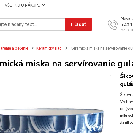
VŠETKO O NÁKUPE
Neviet
Hľadať
+421
od 8:0
arenie a pečenie
Keramický riad
Keramická miska na servírovanie gu
mická miska na servírovanie gu
Šiko
gulá
Šikovn
Vrchný
umývač
mikrov
detí!!
c