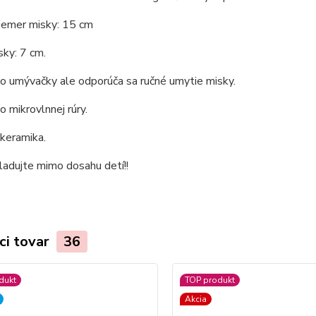
iemer misky: 15 cm
ky: 7 cm.
o umývačky ale odporúča sa ručné umytie misky.
 mikrovlnnej rúry.
 keramika.
ladujte mimo dosahu detí!!
ci tovar
36
dukt
TOP produkt
Akcia