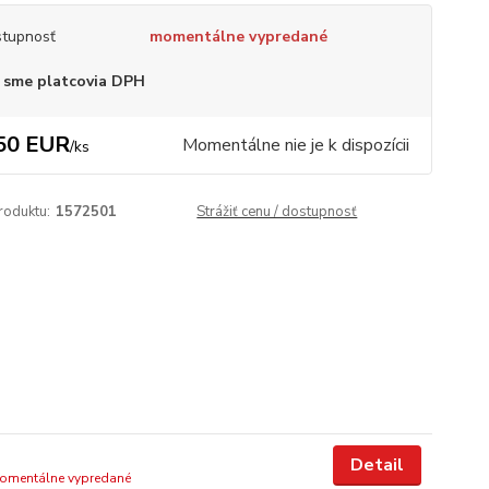
tupnosť
momentálne vypredané
 sme platcovia DPH
50 EUR
Momentálne nie je k dispozícii
/
ks
roduktu:
1572501
Strážiť cenu / dostupnosť
Detail
omentálne vypredané