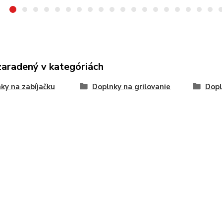
zaradený v kategóriách
ky na zabíjačku
Doplnky na grilovanie
Dopl