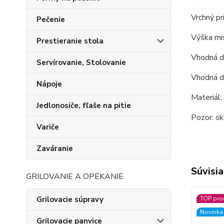
Vrchný pr
Pečenie
Výška mis
Prestieranie stola
Vhodná d
Servírovanie, Stolovanie
Vhodná do
Nápoje
Materiál:
Jedlonosiče, fľaše na pitie
Pozor: sk
Variče
Zaváranie
Súvisia
GRILOVANIE A OPEKANIE
TOP pro
Grilovacie súpravy
Novinka
Grilovacie panvice