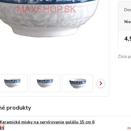
Dos
Nie
4,
Číslo p
é produkty
Keramické misky na servírovanie gulášu 15 cm 6
ks
m