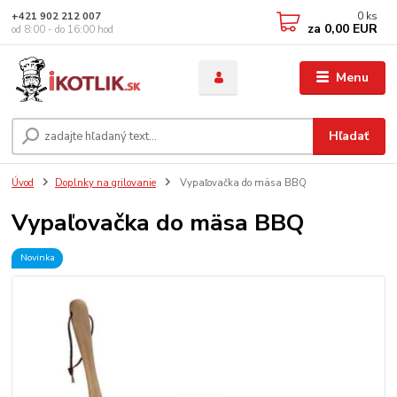
0
ks
+421 902 212 007
za
0,00 EUR
od 8:00 - do 16:00 hod
Menu
Hľadať
Úvod
Doplnky na grilovanie
Vypaľovačka do mäsa BBQ
Vypaľovačka do mäsa BBQ
Novinka