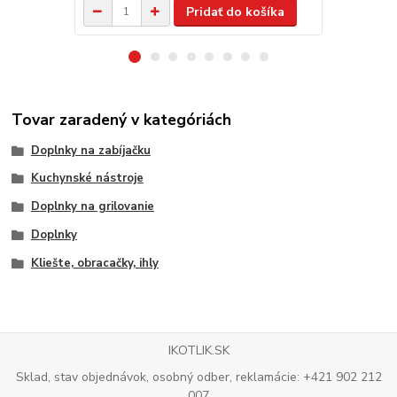
Pridať do košíka
Tovar zaradený v kategóriách
Doplnky na zabíjačku
Kuchynské nástroje
Doplnky na grilovanie
Doplnky
Kliešte, obracačky, ihly
IKOTLIK.SK
Sklad, stav objednávok, osobný odber, reklamácie: +421 902 212
007