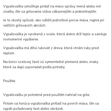
Vypaľovačka umožňuje pridať na mäso správy, mená alebo iné
značky, čím sa grilovanie stáva zábavnejším a jedinečnejším.
Je to skvelý spôsob, ako odlíšiť jednotlivé porcie mäsa, najmä pri
väčších grilovacích akciách.
Vypaľovačka je vyrobená z ocele, ktorá dobre drží teplo a zaisťuje
rovnomerné vypálenie.
Vypaľovačka má dlhú rukoväť z dreva, ktorá chráni ruky pred
teplom.
Na konci oceľovej časti sú vymeniteľné písmená alebo znaky,
ktoré sa dajú usporiadať podľa potreby.
Použitie
Vypaľovačku je potrebné pred použitím nahriať na grile.
Potom sa horúca vypaľovačka pritlačí na povrch mäsa, čím sa
vypáli požadovaný text alebo obrázok.