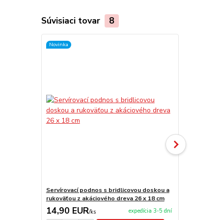
Súvisiaci tovar
8
Novinka
Novinka
Servírovací podnos s bridlicovou doskou a
Drevená, mas
rukoväťou z akáciového dreva 26 x 18 cm
cm
14,90 EUR
19,50 E
expedícia 3-5 dní
/
ks