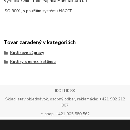
Výrobca: Chili-Trade Paprika Manufaktúra Kft.
ISO 9001, s použitím systému HACCP
Tovar zaradený v kategóriách
Kotlíkové súpravy
Kotlíky s nerez. kotlinou
IKOTLIK.SK
Sklad, stav objednávok, osobný odber, reklamácie: +421 902 212
007
e-shop: +421 905 580 562