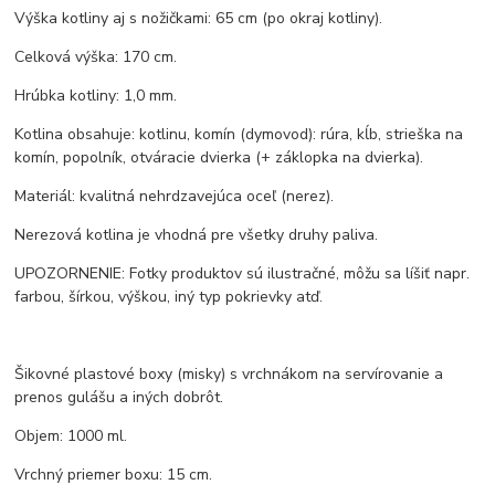
Výška kotliny aj s nožičkami: 65 cm (po okraj kotliny).
Celková výška: 170 cm.
Hrúbka kotliny: 1,0 mm.
Kotlina obsahuje: kotlinu, komín (dymovod): rúra, kĺb, strieška na
komín, popolník, otváracie dvierka (+ záklopka na dvierka).
Materiál: kvalitná nehrdzavejúca oceľ (nerez).
Nerezová kotlina je vhodná pre všetky druhy paliva.
UPOZORNENIE: Fotky produktov sú ilustračné, môžu sa líšiť napr.
farbou, šírkou, výškou, iný typ pokrievky atď.
Šikovné plastové boxy (misky) s vrchnákom na servírovanie a
prenos gulášu a iných dobrôt.
Objem: 1000 ml.
Vrchný priemer boxu: 15 cm.