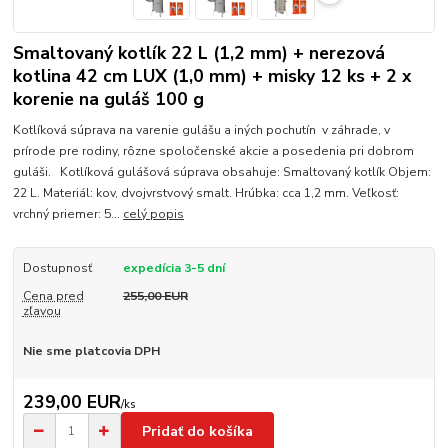
Smaltovaný kotlík 22 L (1,2 mm) + nerezová
kotlina 42 cm LUX (1,0 mm) + misky 12 ks + 2 x
korenie na guláš 100 g
Kotlíková súprava na varenie gulášu a iných pochutín v záhrade, v
prírode pre rodiny, rôzne spoločenské akcie a posedenia pri dobrom
guláši. Kotlíková gulášová súprava obsahuje: Smaltovaný kotlík Objem:
22 L. Materiál: kov, dvojvrstvový smalt. Hrúbka: cca 1,2 mm. Veľkosť:
vrchný priemer: 5...
celý popis
Dostupnosť
expedícia 3-5 dní
Cena pred
255,00 EUR
zľavou
Nie sme platcovia DPH
239,00 EUR
/
ks
Pridať do košíka