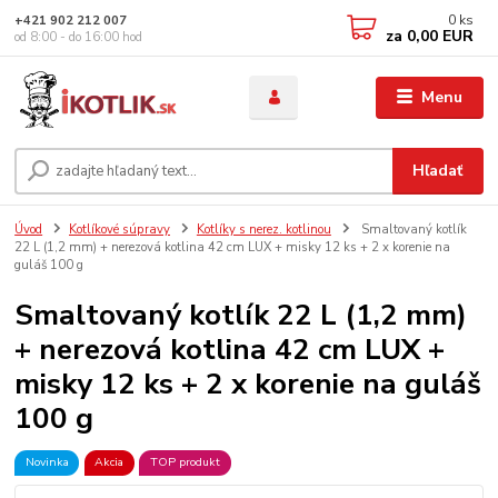
0
ks
+421 902 212 007
za
0,00 EUR
od 8:00 - do 16:00 hod
Menu
Hľadať
Úvod
Kotlíkové súpravy
Kotlíky s nerez. kotlinou
Smaltovaný kotlík
22 L (1,2 mm) + nerezová kotlina 42 cm LUX + misky 12 ks + 2 x korenie na
guláš 100 g
Smaltovaný kotlík 22 L (1,2 mm)
+ nerezová kotlina 42 cm LUX +
misky 12 ks + 2 x korenie na guláš
100 g
Novinka
Akcia
TOP produkt