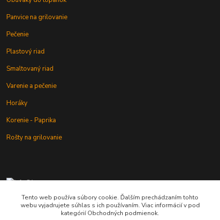
Panvice na grilovanie
Pečenie
Plastový riad
Smaltovaný riad
Varenie a pečenie
Horáky
Korenie - Paprika
Rošty na grilovanie
+421 902 212 007
od 8:00 - do 16:00 hod
Tento web používa súbory cookie. Ďalším prechádzaním tohto
webu vyjadrujete súhlas s ich používaním. Viac informácií v pod
info@kotlik.sk
kategórií Obchodných podmienok.