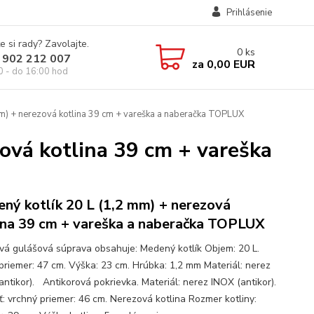
Prihlásenie
e si rady? Zavolajte.
0
ks
 902 212 007
za
0,00 EUR
0 - do 16:00 hod
m) + nerezová kotlina 39 cm + vareška a naberačka TOPLUX
ová kotlina 39 cm + vareška
ný kotlík 20 L (1,2 mm) + nerezová
ina 39 cm + vareška a naberačka TOPLUX
ová gulášová súprava obsahuje: Medený kotlík Objem: 20 L.
priemer: 47 cm. Výška: 23 cm. Hrúbka: 1,2 mm Materiál: nerez
antikor). Antikorová pokrievka. Materiál: nerez INOX (antikor).
ť: vrchný priemer: 46 cm. Nerezová kotlina Rozmer kotliny: