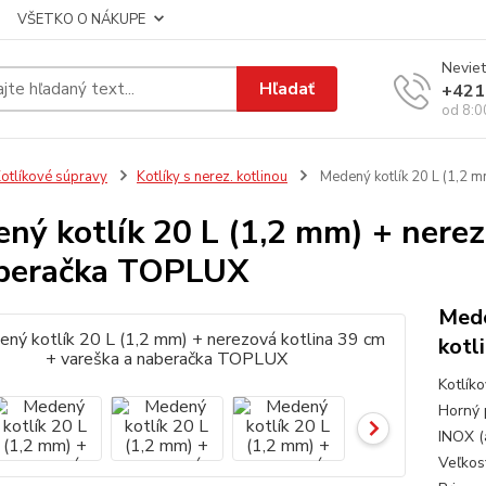
VŠETKO O NÁKUPE
Neviet
Hľadať
+421
od 8:0
otlíkové súpravy
Kotlíky s nerez. kotlinou
Medený kotlík 20 L (1,2 m
ný kotlík 20 L (1,2 mm) + nerez
beračka TOPLUX
Mede
kotl
Kotlík
Horný 
INOX (
Veľkos