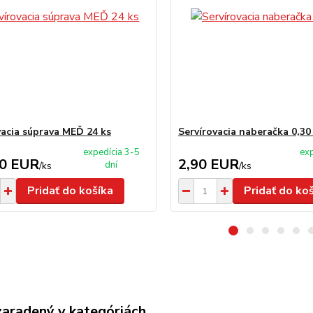
vacia súprava MEĎ 24 ks
Servírovacia naberačka 0,30
expedícia 3-5
exp
00 EUR
2,90 EUR
dní
/
ks
/
ks
Pridať do košíka
Pridať do ko
zaradený v kategóriách