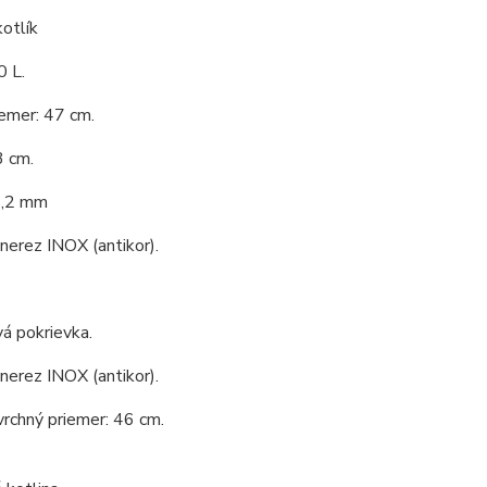
otlík
0 L.
emer: 47 cm.
3 cm.
1,2 mm
 nerez INOX (antikor).
á pokrievka.
 nerez INOX (antikor).
vrchný priemer: 46 cm.