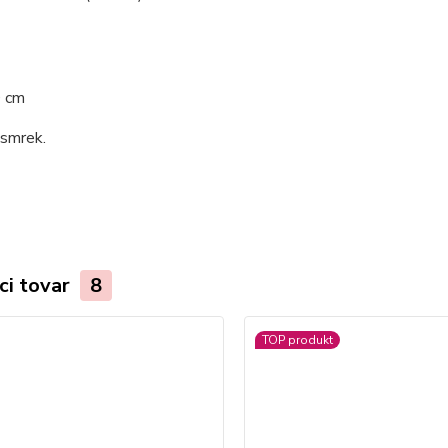
0 cm
 smrek.
ci tovar
8
TOP produkt