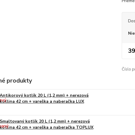
Priemer
Dos
Nie
39
Číslo p
é produkty
Antikorový kotlík 20 L (1,2 mm) + nerezová
kotlina 42 cm + vareška a naberačka LUX
Smaltovaný kotlík 20 L (1,2 mm) + nerezová
kotlina 42 cm + vareška a naberačka TOPLUX