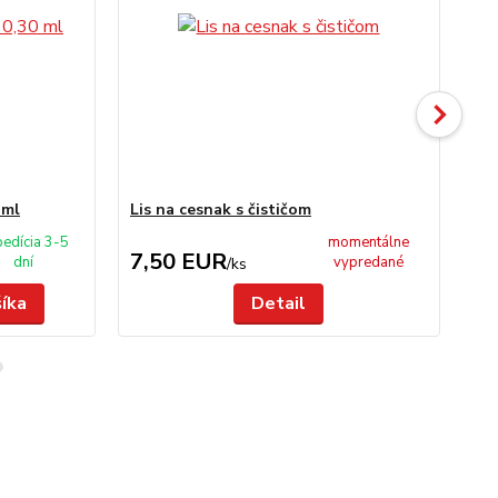
 ml
Lis na cesnak s čističom
Lis
edícia 3-5
momentálne
7,50 EUR
1
dní
vypredané
/
ks
šíka
Detail