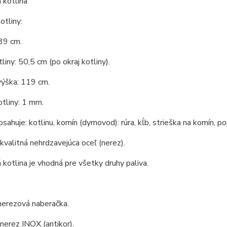
 kotlina
tliny:
39 cm.
liny: 50,5 cm (po okraj kotliny).
výška: 119 cm.
tliny: 1 mm.
bsahuje: kotlinu, komín (dymovod): rúra, kĺb, strieška na komín, po
 kvalitná nehrdzavejúca oceľ (nerez).
kotlina je vhodná pre všetky druhy paliva.
nerezová naberačka.
 nerez INOX (antikor).