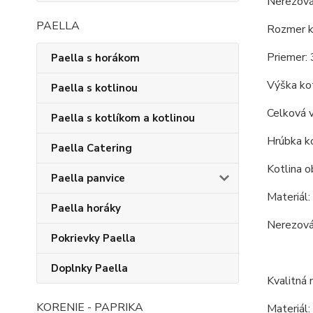
Nerezová
PAELLA
Rozmer ko
Priemer: 
Paella s horákom
Výška kot
Paella s kotlinou
Celková 
Paella s kotlíkom a kotlinou
Hrúbka ko
Paella Catering
Kotlina o
Paella panvice
Materiál:
Paella horáky
Nerezová 
Pokrievky Paella
Doplnky Paella
Kvalitná 
KORENIE - PAPRIKA
Materiál: