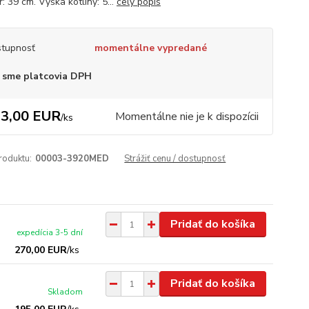
: 39 cm. Výška kotliny: 5...
celý popis
tupnosť
momentálne vypredané
 sme platcovia DPH
3,00 EUR
Momentálne nie je k dispozícii
/
ks
roduktu:
00003-3920MED
Strážiť cenu / dostupnosť
Pridať do košíka
expedícia 3-5 dní
270,00 EUR
/
ks
Pridať do košíka
Skladom