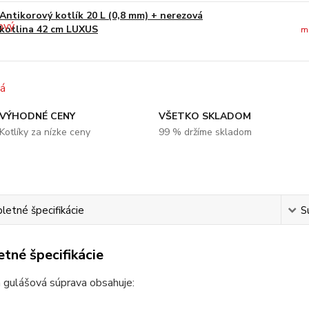
Antikorový kotlík 20 L (0,8 mm) + nerezová
kotlina 42 cm LUXUS
m
VÝHODNÉ CENY
VŠETKO SKLADOM
Kotlíky za nízke ceny
99 % držíme skladom
etné špecifikácie
S
tné špecifikácie
 gulášová súprava obsahuje: