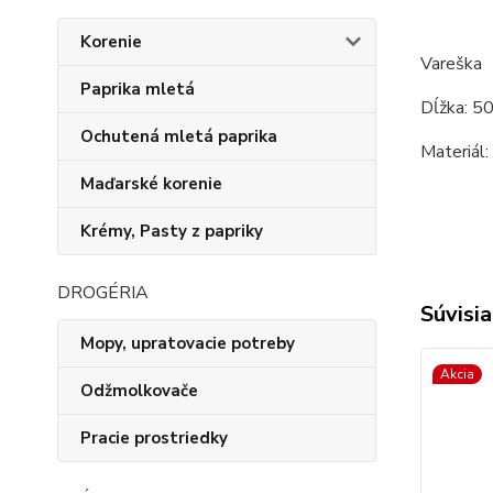
Korenie
Vareška
Paprika mletá
Dĺžka: 5
Ochutená mletá paprika
Materiál:
Maďarské korenie
Krémy, Pasty z papriky
DROGÉRIA
Súvisia
Mopy, upratovacie potreby
Akcia
Odžmolkovače
Pracie prostriedky