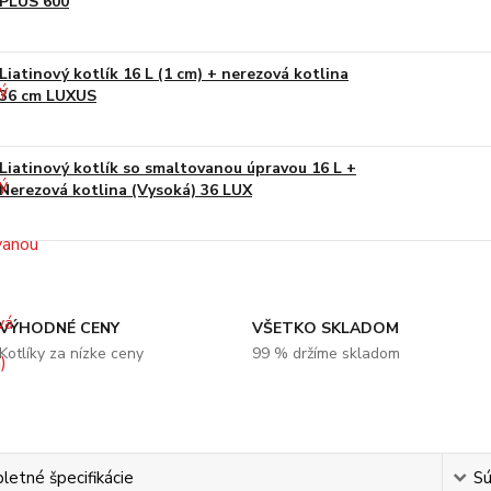
PLUS 600
Liatinový kotlík 16 L (1 cm) + nerezová kotlina
36 cm LUXUS
Liatinový kotlík so smaltovanou úpravou 16 L +
Nerezová kotlina (Vysoká) 36 LUX
VÝHODNÉ CENY
VŠETKO SKLADOM
Kotlíky za nízke ceny
99 % držíme skladom
etné špecifikácie
Sú