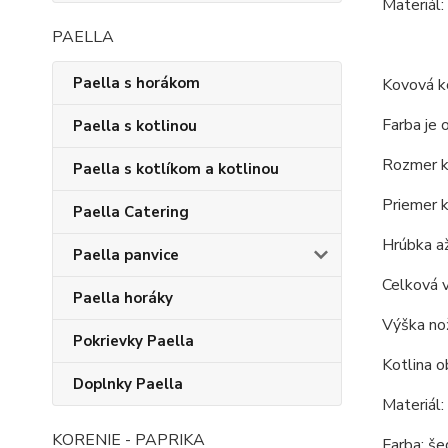
Materiál:
PAELLA
Paella s horákom
Kovová ko
Farba je 
Paella s kotlinou
Rozmer ko
Paella s kotlíkom a kotlinou
Priemer k
Paella Catering
Hrúbka až
Paella panvice
Celková 
Paella horáky
Výška nož
Pokrievky Paella
Kotlina o
Doplnky Paella
Materiál:
KORENIE - PAPRIKA
Farba: še