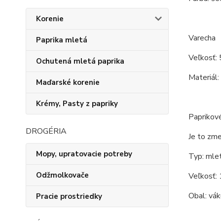
Korenie
Varecha
Paprika mletá
Veľkosť: 
Ochutená mletá paprika
Materiál:
Maďarské korenie
Krémy, Pasty z papriky
Paprikové
DROGÉRIA
Je to zme
Mopy, upratovacie potreby
Typ: mlet
Odžmolkovače
Veľkosť: 
Obal: vák
Pracie prostriedky