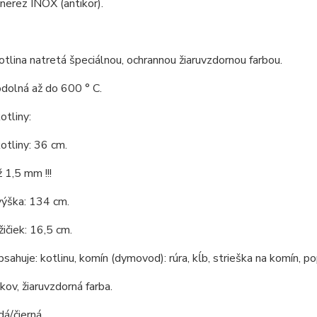
 nerez INOX (antikor).
tlina natretá špeciálnou, ochrannou žiaruvzdornou farbou.
odolná až do 600 ° C.
tliny:
otliny: 36 cm.
 1,5 mm !!!
výška: 134 cm.
ičiek: 16,5 cm.
bsahuje: kotlinu, komín (dymovod): rúra, kĺb, strieška na komín, po
 kov, žiaruvzdorná farba.
dá/čierná.