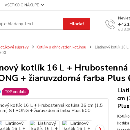
VŠETKO O NÁKUPE
Neviet
Hľadať
+421
od 8:0
otlíkové súpravy
Kotlíky s ohňovzdor. kotlinou
Liatinový kotlík 16 
 600
inový kotlík 16 L + Hrubostenná
NG + žiaruvzdorná farba Plus 
Liat
TOP produkt
cm (
Plus
Kotlík
kotlíka