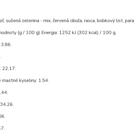
oľ, sušená zelenina - mix, červená cibuľa, rasca, bobkový list, para
hodnoty (g / 100 g) Energia: 1252 kJ (302 kcal) / 100 g.
13,86.
.
: 22,17.
 mastné kyseliny: 1,54.
,44.
 34,26.
06.
67.