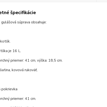
tné špecifikácie
 gulášová súprava obsahuje:
kotlík.
líka je 16 L.
vrchný priemer: 41 cm, výška: 18,5 cm.
liatina, kovová rukoväť.
 pokrievka
vrchný priemer: 41 cm.