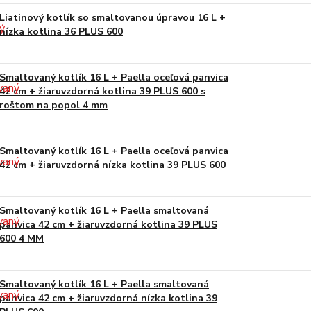
Liatinový kotlík so smaltovanou úpravou 16 L +
nízka kotlina 36 PLUS 600
Smaltovaný kotlík 16 L + Paella oceľová panvica
42 cm + žiaruvzdorná kotlina 39 PLUS 600 s
roštom na popol 4 mm
Smaltovaný kotlík 16 L + Paella oceľová panvica
42 cm + žiaruvzdorná nízka kotlina 39 PLUS 600
Smaltovaný kotlík 16 L + Paella smaltovaná
panvica 42 cm + žiaruvzdorná kotlina 39 PLUS
600 4 MM
Smaltovaný kotlík 16 L + Paella smaltovaná
panvica 42 cm + žiaruvzdorná nízka kotlina 39