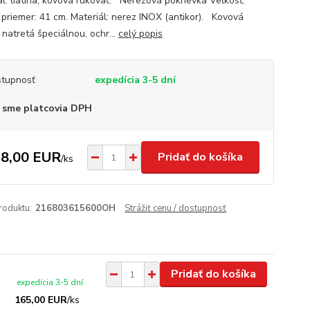
ál: liatina, kovová rukoväť. Nerezová pokrievka Veľkosť:
 priemer: 41 cm. Materiál: nerez INOX (antikor). Kovová
 natretá špeciálnou, ochr...
celý popis
tupnosť
expedícia 3-5 dní
 sme platcovia DPH
8,00 EUR
Pridať do košíka
/
ks
roduktu:
216803615600OH
Strážiť cenu / dostupnosť
Pridať do košíka
expedícia 3-5 dní
165,00 EUR
/
ks