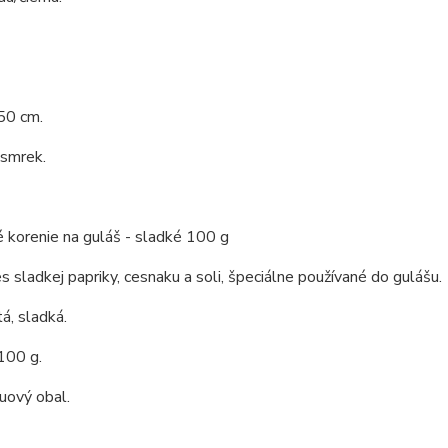
50 cm.
 smrek.
 korenie na guláš - sladké 100 g
s sladkej papriky, cesnaku a soli, špeciálne používané do gulášu.
á, sladká.
100 g.
uový obal.