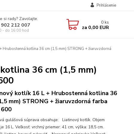
Prihlásenie
e si rady? Zavolajte.
0
ks
 902 212 007
za
0,00 EUR
0 - do 16:00 hod
L + Hrubostenná kotlina 36 cm (1,5 mm) STRONG + žiaruvzdorná
 kotlina 36 cm (1,5 mm)
600
inový kotlík 16 L + Hrubostenná kotlina 36
1,5 mm) STRONG + žiaruvzdorná farba
 600
ová gulášová súprava obsahuje: Liatinový kotlík. Objem
 je 16 L. Veľkosť: vrchný priemer: 41 cm, výška: 18,5 cm.