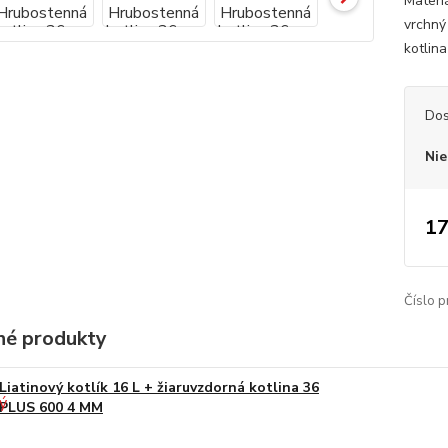
Materi
vrchný
kotlina
Dos
Nie
17
Číslo p
é produkty
Liatinový kotlík 16 L + žiaruvzdorná kotlina 36
PLUS 600 4 MM