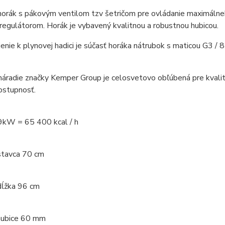
horák s pákovým ventilom tzv šetričom pre ovládanie maximálneh
egulátorom. Horák je vybavený kvalitnou a robustnou hubicou.
jenie k plynovej hadici je súčasť horáka nátrubok s maticou G3 
áradie značky Kemper Group je celosvetovo obľúbená pre kvalitu 
ostupnosť.
9kW = 65 400 kcal / h
stavca 70 cm
dĺžka 96 cm
hubice 60 mm