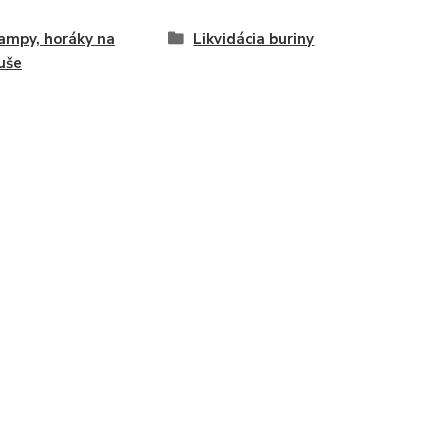
ampy, horáky na
Likvidácia buriny
uše