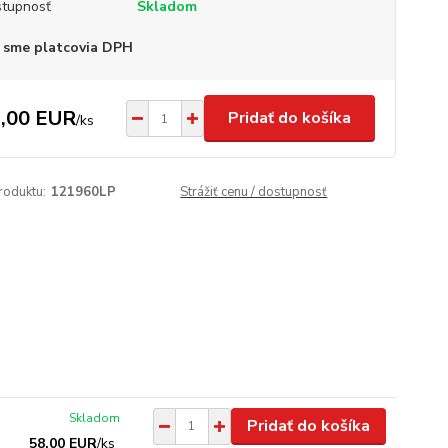
tupnosť
Skladom
 sme platcovia DPH
,00 EUR
Pridať do košíka
/
ks
roduktu:
121960LP
Strážiť cenu / dostupnosť
Skladom
Pridať do košíka
58,00 EUR
/
ks