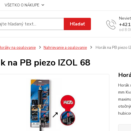
VŠETKO O NÁKUPE
Neviet
Hľadať
+421
od 8:0
oráky na opalovanie
Nahrievanie a opalovanie
Horák na PB piezo I
k na PB piezo IZOL 68
Horá
Horák 
mm Kva
maximá
otočný
hubicou