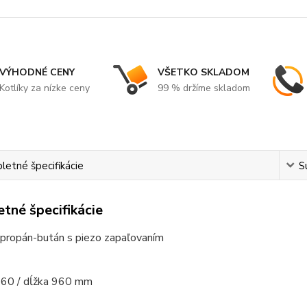
VÝHODNÉ CENY
VŠETKO SKLADOM
Kotlíky za nízke ceny
99 % držíme skladom
etné špecifikácie
S
tné špecifikácie
 propán-bután s piezo zapaľovaním
 60 / dĺžka 960 mm