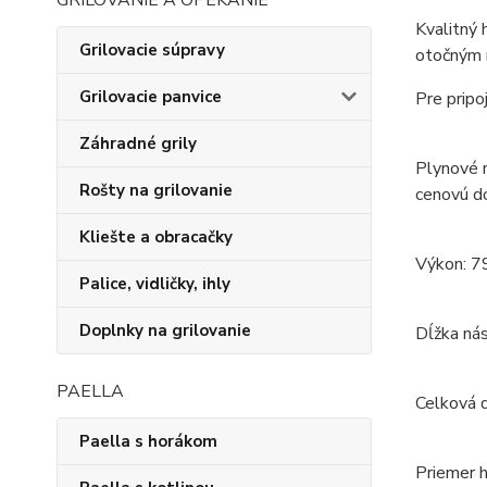
GRILOVANIE A OPEKANIE
Kvalitný 
Grilovacie súpravy
otočným r
Grilovacie panvice
Pre pripo
Záhradné grily
Plynové n
Rošty na grilovanie
cenovú d
Kliešte a obracačky
Výkon: 7
Palice, vidličky, ihly
Doplnky na grilovanie
Dĺžka ná
PAELLA
Celková 
Paella s horákom
Priemer 