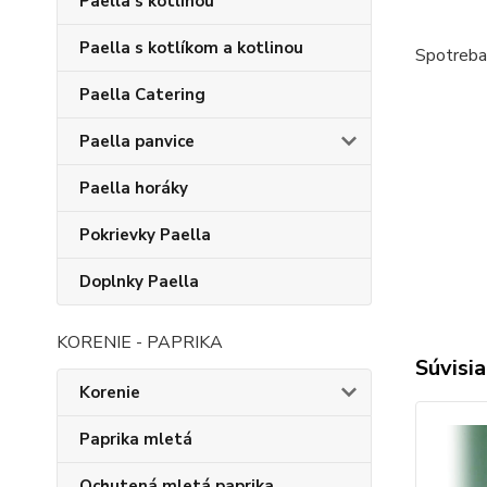
Paella s kotlinou
Paella s kotlíkom a kotlinou
Spotreba 
Paella Catering
Paella panvice
Paella horáky
Pokrievky Paella
Doplnky Paella
KORENIE - PAPRIKA
Súvisia
Korenie
Paprika mletá
Ochutená mletá paprika