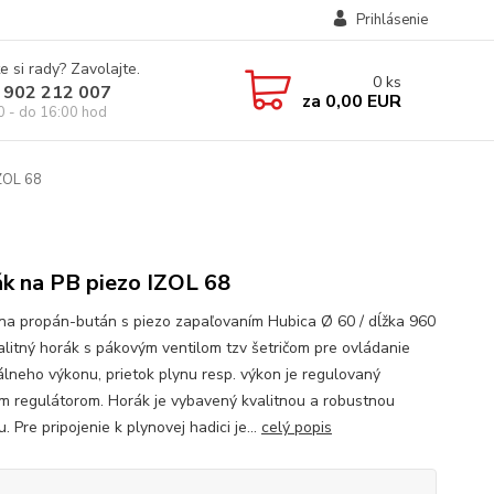
Prihlásenie
e si rady? Zavolajte.
0
ks
 902 212 007
za
0,00 EUR
0 - do 16:00 hod
ZOL 68
k na PB piezo IZOL 68
na propán-bután s piezo zapaľovaním Hubica Ø 60 / dĺžka 960
litný horák s pákovým ventilom tzv šetričom pre ovládanie
lneho výkonu, prietok plynu resp. výkon je regulovaný
m regulátorom. Horák je vybavený kvalitnou a robustnou
. Pre pripojenie k plynovej hadici je...
celý popis