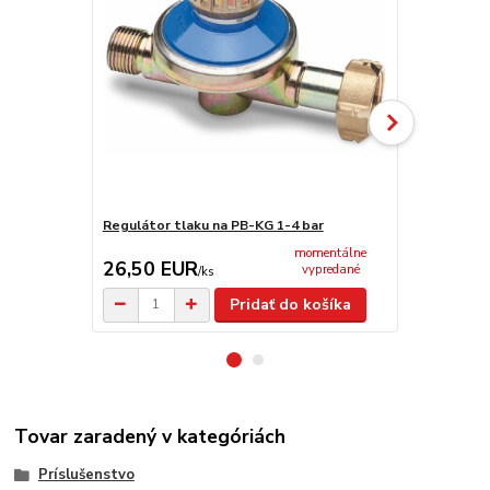
Regulátor tlaku na PB-KG 1-4 bar
Jednocestný
momentálne
26,50 EUR
19,00 E
vypredané
/
ks
Pridať do košíka
Tovar zaradený v kategóriách
Príslušenstvo