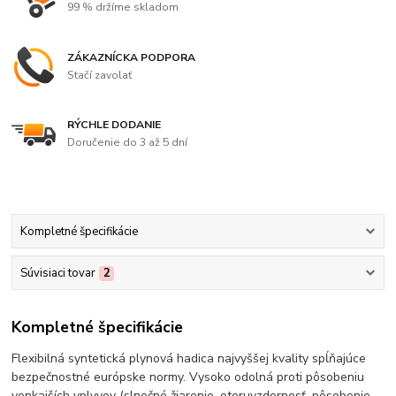
99 % držíme skladom
ZÁKAZNÍCKA PODPORA
Stačí zavolať
RÝCHLE DODANIE
Doručenie do 3 až 5 dní
Kompletné špecifikácie
Súvisiaci tovar
2
Kompletné špecifikácie
Flexibilná syntetická plynová hadica najvyššej kvality spĺňajúce
bezpečnostné európske normy. Vysoko odolná proti pôsobeniu
vonkajších vplyvov (slnečné žiarenie, oteruvzdornosť, pôsobenie