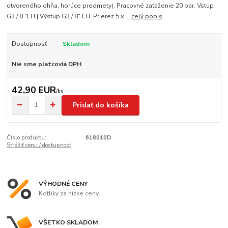
otvoreného ohňa, horúce predmety). Pracovné zaťaženie 20 bar. Vstup
G3 / 8 "LH | Výstup G3 / 8" LH. Prierez 5 x ...
celý popis
Dostupnosť
Skladom
Nie sme platcovia DPH
42,90 EUR
/
ks
Pridať do košíka
Číslo produktu:
618010D
Strážiť cenu / dostupnosť
VÝHODNÉ CENY
Kotlíky za nízke ceny
VŠETKO SKLADOM