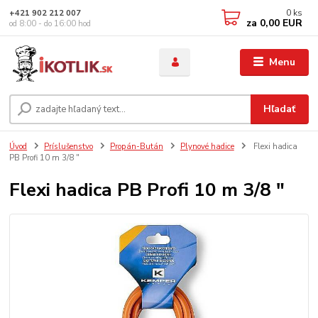
0
ks
+421 902 212 007
za
0,00 EUR
od 8:00 - do 16:00 hod
Menu
Hľadať
Úvod
Príslušenstvo
Propán-Bután
Plynové hadice
Flexi hadica
PB Profi 10 m 3/8 "
Flexi hadica PB Profi 10 m 3/8 "