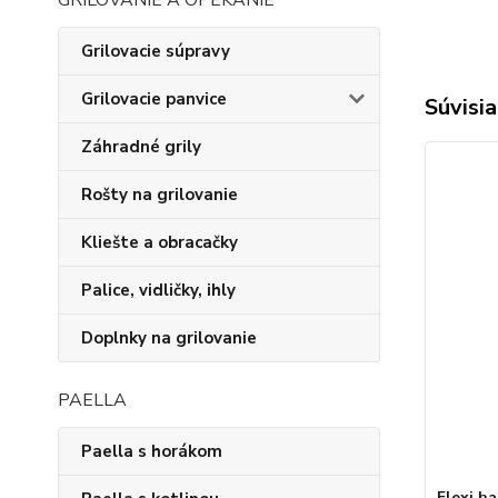
GRILOVANIE A OPEKANIE
Grilovacie súpravy
Grilovacie panvice
Súvisia
Záhradné grily
Rošty na grilovanie
Kliešte a obracačky
Palice, vidličky, ihly
Doplnky na grilovanie
PAELLA
Paella s horákom
Flexi ha