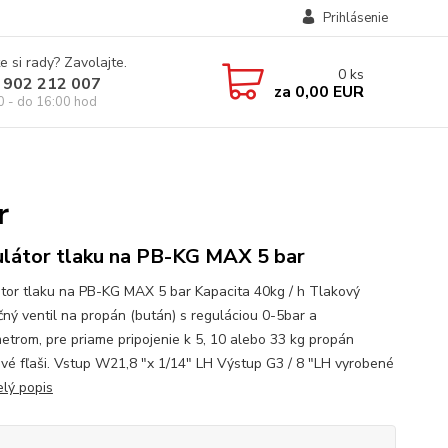
Prihlásenie
e si rady? Zavolajte.
0
ks
 902 212 007
za
0,00 EUR
0 - do 16:00 hod
r
látor tlaku na PB-KG MAX 5 bar
tor tlaku na PB-KG MAX 5 bar Kapacita 40kg / h Tlakový
čný ventil na propán (bután) s reguláciou 0-5bar a
trom, pre priame pripojenie k 5, 10 alebo 33 kg propán
vé fľaši. Vstup W21,8 "x 1/14" LH Výstup G3 / 8 "LH vyrobené
elý popis