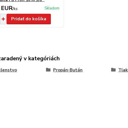
 EUR
Skladom
/
ks
Pridať do košíka
zaradený v kategóriách
ušenstvo
Propán-Bután
Tlak