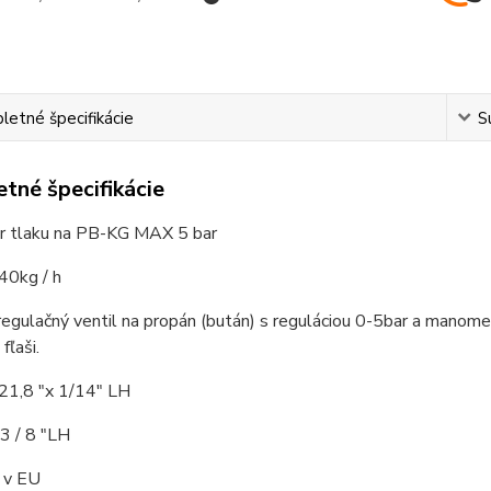
etné špecifikácie
S
tné špecifikácie
r tlaku na PB-KG MAX 5 bar
40kg / h
egulačný ventil na propán (bután) s reguláciou 0-5bar a manome
fľaši.
1,8 "x 1/14" LH
3 / 8 "LH
 v EU