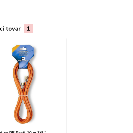
ci tovar
1
dica PB Profi 10 m 3/8 "