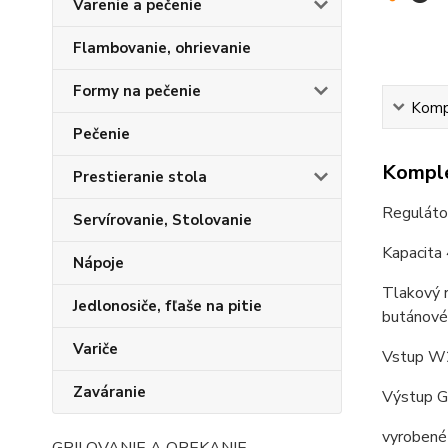
Varenie a pečenie
Flambovanie, ohrievanie
Formy na pečenie
Kompl
Pečenie
Komple
Prestieranie stola
Reguláto
Servírovanie, Stolovanie
Kapacita 
Nápoje
Tlakový r
Jedlonosiče, fľaše na pitie
butánové 
Variče
Vstup W2
Zaváranie
Výstup G
vyrobené