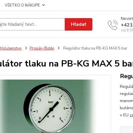
VŠETKO O NÁKUPE
Neviet
Hľadať
+421
od 8:0
ríslušenstvo
Propán-Bután
Regulátor tlaku na PB-KG MAX 5 bar
látor tlaku na PB-KG MAX 5 ba
Regu
Regulá
regula
manome
butáno
v EU
c