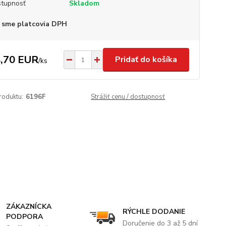
tupnosť
Skladom
 sme platcovia DPH
,70 EUR
Pridať do košíka
/
ks
roduktu:
6196F
Strážiť cenu / dostupnosť
ZÁKAZNÍCKA
RÝCHLE DODANIE
PODPORA
Doručenie do 3 až 5 dní