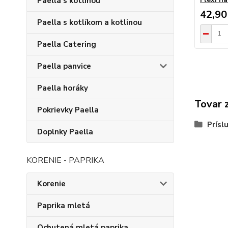
Paella s kotlinou
42,90
Paella s kotlíkom a kotlinou
Paella Catering
Paella panvice
Paella horáky
Tovar 
Pokrievky Paella
Prísl
Doplnky Paella
KORENIE - PAPRIKA
Korenie
Paprika mletá
Ochutená mletá paprika