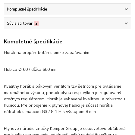
Kompletné špecifikácie
Súvisiaci tovar
2
Kompletné špecifikácie
Horák na propán-bután s piezo zapaľovaním
Hubica Ø 60 / dĺžka 680 mm
Kvalitný horák s pákovým ventilom tzv šetričom pre ovládanie
maximálneho výkonu, prietok plynu resp. výkon je regulovaný
otočným regulátorom. Horák je vybavený kvalitnou a robustnou
hubicou. Pre pripojenie k plynovej hadici je súčasť horáka
nátrubok s maticou G3 / 8 "LH s výstupom 8 mm.
Plynové náradie značky Kemper Group je celosvetovo obľúbená
pre kvalitu spracovania, odolnosť, veľkú variabilitu výberu a