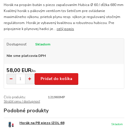
Horák na propán-bután s piezo zapaľovaním Hubica Ø 60 / dĺžka 680 mm
Kvalitný horák s pákovým ventilom tzv šetričom pre ovládanie
maximálneho výkonu, prietok plynu resp. výkon je regulovaný otočným
regulátorom. Horák je vybavený kvalitnou a robustnou hubicou. Pre
pripojenie k plynovej hadici je...
celý popis
Dostupnosť
Skladom
Nie sme platcovia DPH
58,00 EUR
/
ks
Pridať do košíka
Číslo produktu:
121960MP
Strážiť cenu / dostupnosť
Podobné produkty
Horák na PB piezo IZOL 68
Skladom