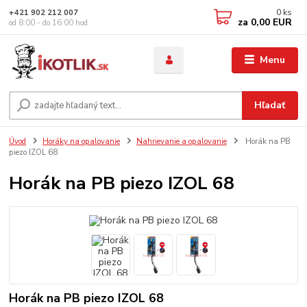
0
ks
+421 902 212 007
za
0,00 EUR
od 8:00 - do 16:00 hod
Menu
Hľadať
Úvod
Horáky na opalovanie
Nahrievanie a opalovanie
Horák na PB
piezo IZOL 68
Horák na PB piezo IZOL 68
Horák na PB piezo IZOL 68