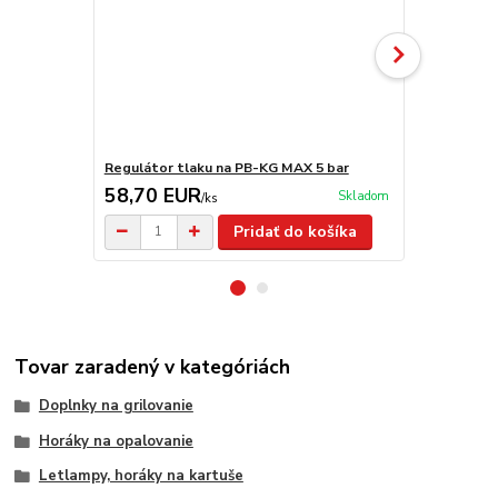
Regulátor tlaku na PB-KG MAX 5 bar
Flexi hadica 
58,70 EUR
42,90 E
Skladom
/
ks
Pridať do košíka
Tovar zaradený v kategóriách
Doplnky na grilovanie
Horáky na opalovanie
Letlampy, horáky na kartuše