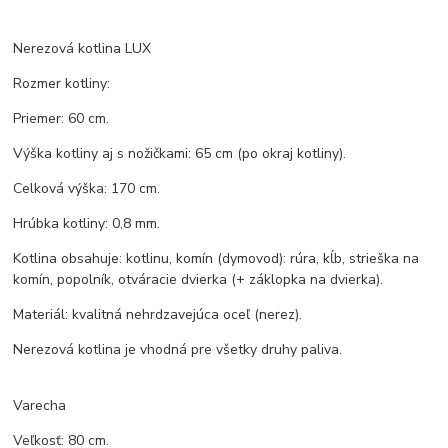
Nerezová kotlina LUX
Rozmer kotliny:
Priemer: 60 cm.
Výška kotliny aj s nožičkami: 65 cm (po okraj kotliny).
Celková výška: 170 cm.
Hrúbka kotliny: 0,8 mm.
Kotlina obsahuje: kotlinu, komín (dymovod): rúra, kĺb, strieška na
komín, popolník, otváracie dvierka (+ záklopka na dvierka).
Materiál: kvalitná nehrdzavejúca oceľ (nerez).
Nerezová kotlina je vhodná pre všetky druhy paliva.
Varecha
Veľkosť: 80 cm.