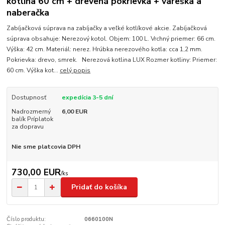
kotlina 60 cm + drevená pokrievka + vareška a
naberačka
Zabíjačková súprava na zabíjačky a veľké kotlíkové akcie. Zabíjačková
súprava obsahuje: Nerezový kotol. Objem: 100 L. Vrchný priemer: 66 cm.
Výška: 42 cm. Materiál: nerez. Hrúbka nerezového kotla: cca 1,2 mm.
Pokrievka: drevo, smrek. Nerezová kotlina LUX Rozmer kotliny: Priemer:
60 cm. Výška kot...
celý popis
Dostupnosť
expedícia 3-5 dní
Nadrozmerný
6,00 EUR
balík Príplatok
za dopravu
Nie sme platcovia DPH
730,00 EUR
/
ks
Pridať do košíka
Číslo produktu:
0660100N