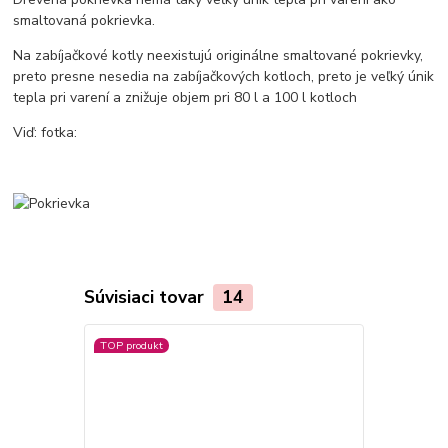
smaltovaná pokrievka.
Na zabíjačkové kotly neexistujú originálne smaltované pokrievky,
preto presne nesedia na zabíjačkových kotloch, preto je veľký únik
tepla pri varení a znižuje objem pri 80 l a 100 l kotloch
Viď: fotka:
Súvisiaci tovar
14
TOP produkt
TOP produkt