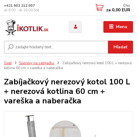
0
ks
+421 902 212 007
za
0,00 EUR
od 8:00 - do 16:00 hod
Menu
Hľadať
Úvod
Súpravy na zabíjačku
Zabíjačkový nerezový kotol 100 L + nerezová
kotlina 60 cm + vareška a naberačka
Zabíjačkový nerezový kotol 100 L
+ nerezová kotlina 60 cm +
vareška a naberačka