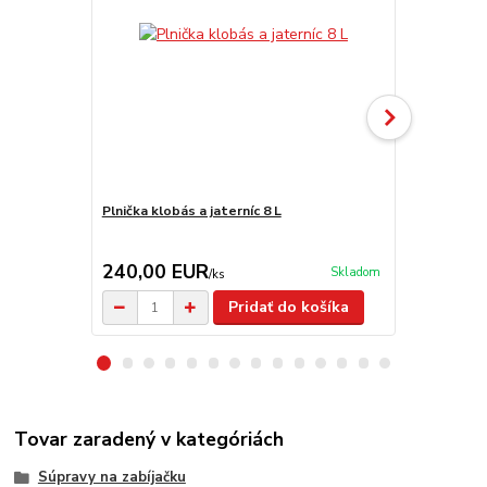
Plnička klobás a jaterníc 8 L
Nádoba na m
240,00 EUR
29,90 E
Skladom
/
ks
Pridať do košíka
Tovar zaradený v kategóriách
Súpravy na zabíjačku