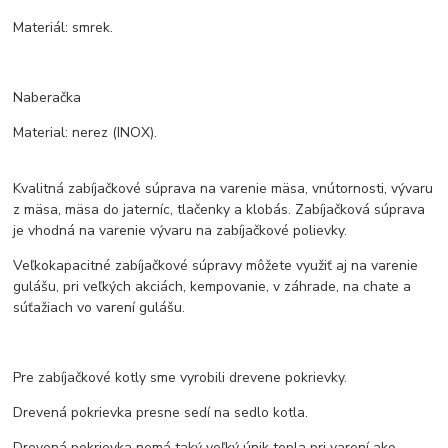
Materiál: smrek.
Naberačka
Material: nerez (INOX).
Kvalitná zabíjačkové súprava na varenie mäsa, vnútornosti, vývaru
z mäsa, mäsa do jaterníc, tlačenky a klobás. Zabíjačková súprava
je vhodná na varenie vývaru na zabíjačkové polievky.
Veľkokapacitné zabíjačkové súpravy môžete využiť aj na varenie
gulášu, pri veľkých akciách, kempovanie, v záhrade, na chate a
súťažiach vo varení gulášu.
Pre zabíjačkové kotly sme vyrobili drevene pokrievky.
Drevená pokrievka presne sedí na sedlo kotla.
Drevená pokrievka nemá taký veľký únik tepla pri varení ako