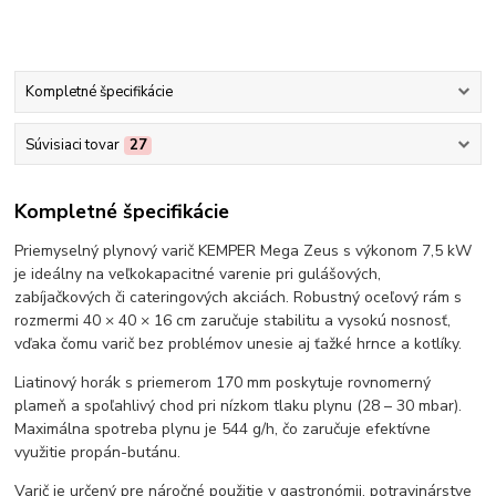
Kompletné špecifikácie
Súvisiaci tovar
27
Kompletné špecifikácie
Priemyselný plynový varič KEMPER Mega Zeus s výkonom 7,5 kW
je ideálny na veľkokapacitné varenie pri gulášových,
zabíjačkových či cateringových akciách. Robustný oceľový rám s
rozmermi 40 × 40 × 16 cm zaručuje stabilitu a vysokú nosnosť,
vďaka čomu varič bez problémov unesie aj ťažké hrnce a kotlíky.
Liatinový horák s priemerom 170 mm poskytuje rovnomerný
plameň a spoľahlivý chod pri nízkom tlaku plynu (28 – 30 mbar).
Maximálna spotreba plynu je 544 g/h, čo zaručuje efektívne
využitie propán-butánu.
Varič je určený pre náročné použitie v gastronómii, potravinárstve