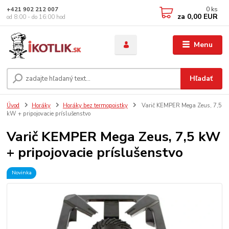
0
ks
+421 902 212 007
za
0,00 EUR
od 8:00 - do 16:00 hod
Menu
Hľadať
Úvod
Horáky
Horáky bez termopoistky
Varič KEMPER Mega Zeus, 7,5
kW + pripojovacie príslušenstvo
Varič KEMPER Mega Zeus, 7,5 kW
+ pripojovacie príslušenstvo
Novinka