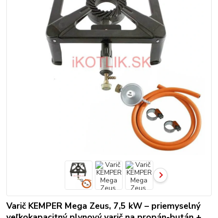
Varič KEMPER Mega Zeus, 7,5 kW – priemyselný
veľkokapacitný plynový varič na propán-bután +