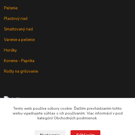
Pečenie
Plastový riad
Smaltovaný riad
Varenie a pečenie
Horáky
Korenie - Paprika
Rošty na grilovanie
+421 902 212 007
od 8:00 - do 16:00 hod
Tento web používa súbory cookie. Ďalším prechádzaním tohto
webu vyjadrujete súhlas s ich používaním. Viac informácií v pod
info@kotlik.sk
kategórií Obchodných podmienok.