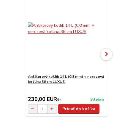
Antikorový kotlík 14 L (0,8 mm) + nerezová
Antikorový k
kotlina 36 cm LUXUS
kotlina s vy
žiaruvzdorná
naberačka
230,00 EUR
125,00 
Skladom
/
ks
Pridať do košíka