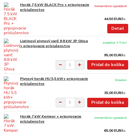
Horák 7,5 kW BLACK Pro + pripojovacie
momentálne vypredané
príslušenstvo
44,50 EUR
/
ks
Detail
Liatinový plynový varič 8,8 kW 3P Ghisa
expedícia 3-5 dní
+ pripojovacie príslušenstvo
95,00 EUR
/
ks
Pridať do košíka
Plynový horák HU 5,5 kW+ pripojovacie
Skladom
príslušenstvo
35,00 EUR
/
ks
Pridať do košíka
Horák 7 kW Kemper + pripojovacie
momentálne vypredané
príslušenstvo
65,00 EUR
/
ks