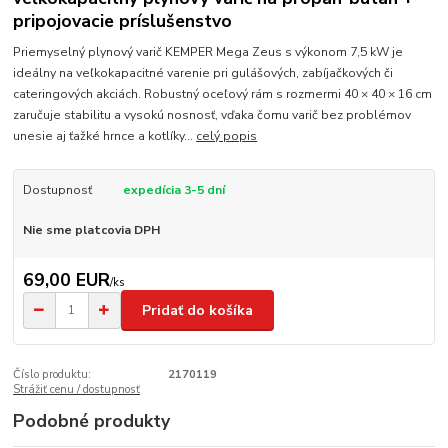
pripojovacie príslušenstvo
Priemyselný plynový varič KEMPER Mega Zeus s výkonom 7,5 kW je
ideálny na veľkokapacitné varenie pri gulášových, zabíjačkových či
cateringových akciách. Robustný oceľový rám s rozmermi 40 × 40 × 16 cm
zaručuje stabilitu a vysokú nosnosť, vďaka čomu varič bez problémov
unesie aj ťažké hrnce a kotlíky...
celý popis
Dostupnosť
expedícia 3-5 dní
Nie sme platcovia DPH
69,00 EUR
/
ks
Pridať do košíka
Číslo produktu:
2170119
Strážiť cenu / dostupnosť
Podobné produkty