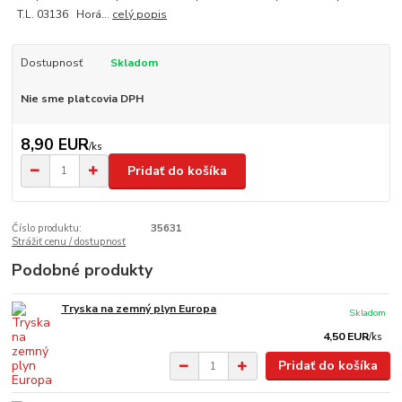
T.L. 03136 Horá...
celý popis
Dostupnosť
Skladom
Nie sme platcovia DPH
8,90 EUR
/
ks
Pridať do košíka
Číslo produktu:
35631
Strážiť cenu / dostupnosť
Podobné produkty
Tryska na zemný plyn Europa
Skladom
4,50 EUR
/
ks
Pridať do košíka