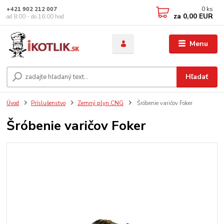
0
ks
+421 902 212 007
za
0,00 EUR
od 8:00 - do 16:00 hod
Menu
Hľadať
Úvod
Príslušenstvo
Zemný plyn CNG
Šróbenie varičov Foker
Šróbenie varičov Foker