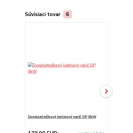
Súvisiaci tovar
6
Dvojplatničkový liatinový varič QP 5kW
Plynový prie
kW