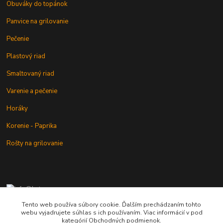
Obuváky do topánok
Panvice na grilovanie
Pečenie
Plastový riad
Smaltovaný riad
Varenie a pečenie
Horáky
Korenie - Paprika
Rošty na grilovanie
+421 902 212 007
od 8:00 - do 16:00 hod
Tento web používa súbory cookie. Ďalším prechádzaním tohto
webu vyjadrujete súhlas s ich používaním. Viac informácií v pod
info@kotlik.sk
kategórií Obchodných podmienok.