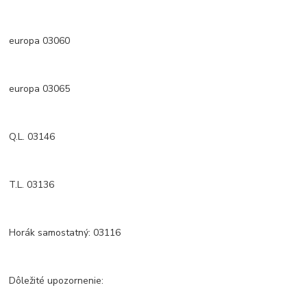
europa 03060
europa 03065
Q.L. 03146
T.L. 03136
Horák samostatný: 03116
Dôležité upozornenie: