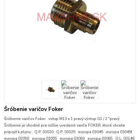
Šróbenie varičov Foker
Šróbenie varičov Foker vstup M13 x 1 pravý výstup G1 / 2 "pravý
Šróbenie je vhodné pre nižšie uvedené variče FOKER, ktoré chcete
pripojiť k plynu: Q.P. 03020 Q.P. 03025 europa 03045 europa 03045f
europa 03050 europa 03055 europa 03060 europa 03065 Q.L. 03146