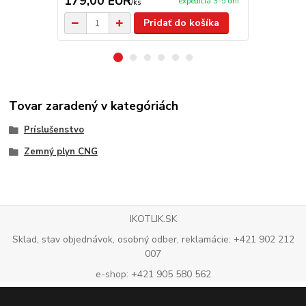
179,00 EUR
189,00 
expedícia 3-5 dní
/
ks
Pridať do košíka
Tovar zaradený v kategóriách
Príslušenstvo
Zemný plyn CNG
IKOTLIK.SK
Sklad, stav objednávok, osobný odber, reklamácie: +421 902 212
007
e-shop: +421 905 580 562